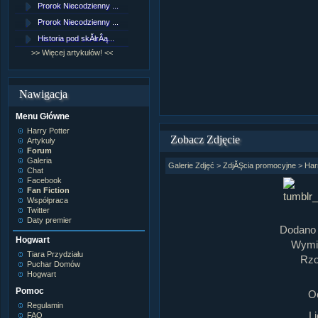
Prorok Niecodzienny ...
[NZ]RozdziaÂł 9 cz....
Prorok Niecodzienny ...
[NZ]RozdziaÂł 8 cz....
Historia pod skĂłrÂą...
[NZ]RozdziaÂł 8 cz....
>> Więcej artykułów! <<
>> Więcej fan fiction! <<
Nawigacja
Menu Główne
Harry Potter
Zobacz Zdjęcie
Artykuły
Forum
Galeria
Galerie Zdjęć
>
ZdjĂŞcia promocyjne
>
Har
Chat
Facebook
Fan Fiction
Współpraca
Twitter
Daty premier
Dodano 
Hogwart
Wymia
Tiara Przydziału
Rzo
Puchar Domów
Hogwart
Pomoc
O
Regulamin
L
FAQ