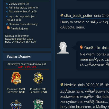
Goście online: 37
Napisanych artykułów:
1,087
Administratorzy online: 0
Dodanych newsów:
10,564
Aktualnie online: 0 osób
Zdjęć w galerii:
21,490
ulka_black_potter
dnia 24.
Tematów na forum:
3,921
Łącznie na portalu jest
Postów na forum:
319,637
48,158 osób
Harry w szacie bo siĂŞ w niej
Komentarzy do materiałów:
Ostatnio zarejestrowany:
222,019
gÂłupota, serio.
Amelia Lajonet
Rozdanych pochwał:
3,327
Wlepionych ostrzeżeń:
4,170
Rekord osób online:
Najwięcej userów:
1414
Było:
24.05.2026 16:48:00
YourSmile
dnia
Nie wiem, bo tak j
Puchar Domów
mam pojĂŞcia. xp
skrzyÂżowane rĂł
Aktualnym mistrzem domów jest
GRYFFINDOR
!
Nedelle
dnia 07.09.2015 18
Punktów:
1509
Punktów:
335
ZdjĂŞcie fajne, wÂłaÂściwie t
uczniów:
4220
uczniów:
3778
zestawienie wrogĂłw. Nie jest
zdecydowanie wolĂŞ Draco... n
brzydkim brunetem, a Malfoy 