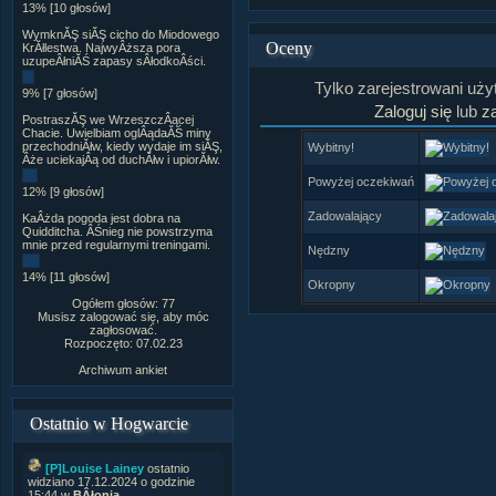
13% [10 głosów]
WymknĂŞ siĂŞ cicho do Miodowego
Oceny
KrĂłlestwa. NajwyÂższa pora
uzupeÂłniĂŚ zapasy sÂłodkoÂści.
Tylko zarejestrowani uż
9% [7 głosów]
Zaloguj się
lub
za
PostraszĂŞ we WrzeszczÂącej
Chacie. Uwielbiam oglÂądaĂŚ miny
przechodniĂłw, kiedy wydaje im siĂŞ,
Wybitny!
Âże uciekajÂą od duchĂłw i upiorĂłw.
Powyżej oczekiwań
12% [9 głosów]
Zadowalający
KaÂżda pogoda jest dobra na
Quidditcha. ÂŚnieg nie powstrzyma
mnie przed regularnymi treningami.
Nędzny
14% [11 głosów]
Okropny
Ogółem głosów: 77
Musisz zalogować się, aby móc
zagłosować.
Rozpoczęto: 07.02.23
Archiwum ankiet
Ostatnio w Hogwarcie
[P]Louise Lainey
ostatnio
widziano 17.12.2024 o godzinie
15:44 w
BÂłonia