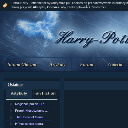
Portal Harry-Potter.net.pl wykorzystuje pliki cookies do przechowywania informacji 
Kliknij przycisk
Akceptuj Cookies
, aby zaakceptowaĂŚ Ciasteczka.
Strona Główna
Artykuły
Forum
Galeria
Ostatnie
Artykuły
Fan Fiction
Magiczne puzzle HP
[NZ]RozdziaÂł 10 cz...
Prorok Niecodzienny ...
[NZ]RozdziaÂł 10 cz...
The House of Gaunt
[NZ]RozdziaÂł 9 cz....
HPnet istnieje napra...
Remus Lupin