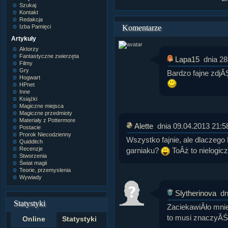
Szukaj
Kontakt
Redakcja
Izba Pamięci
Komentarze
Artykuły
Aktorzy
Fantastyczne zwierzęta
Lapa15
dnia 28
Filmy
Gry
Bardzo fajne zdjĂ
Hogwart
HPnet
Inne
Książki
Magiczne miejsca
Magiczne przedmioty
Materiały z Pottermore
Alette
dnia 09.04.2013 21:5
Postacie
Prorok Niecodzienny
Wszystko fajnie, ale dlaczego 
Quidditch
Recenzje
garniaku?
ToÂż to nielogicz
Stworzenia
Świat magii
Teorie, przemyslenia
Wywiady
Slytherinova
dn
Statystyki
ZaciekawiÂło mni
to musi znaczyĂŚ
Online
Statystyki