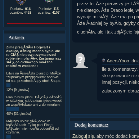
przez to, Âże pierwszy jest Â
Punktów:
916
Punktów:
115
nie dlatego, Âże Draco lepiej 
uczniów:
4452
uczniów:
4107
wydaje mi siĂŞ, Âże ma po pr
Âże Âładniej by byÂło, gdyby 
ciuchĂłw, ale i tak zdjĂŞcie fa
Ankieta
Zima przejĂŞÂła Hogwart i
okolice, Âśnieg mocno sypie, ale
to CiĂŞ nie powstrzyma przed
robieniem planĂłw. Zastanawiasz
AdersYooo
dni
siĂŞ, co ciekawego moÂżna
robiĂŚ w weekend:
Ile tu komentarzy, 
Bitwa na ÂśnieÂżki to jest to! MoÂże
skrzyzowanie rozd
"zupeÂłnym przypadkiem" oberwie
od nas przechodzÂący obok Snape.
innej pozycji, nie
12% [9 głosów]
zalaczonym obrazk
Plan to brak planu. BĂŞdĂŞ leÂżeĂŚ
w ÂłĂłÂżku, piĂŚ kakao i plotkowaĂŚ
ze wspĂłÂłlokatorami z dormitorium.
40% [31 głosów]
MĂłj nos utknie gÂłĂŞboko w
Dodaj komentarz
ksiÂąÂżkach. Tylko pani Pince
bĂŞdzie mnie mogÂła odgoniĂŚ od
czytania.
Zaloguj się
, aby móc dodać kome