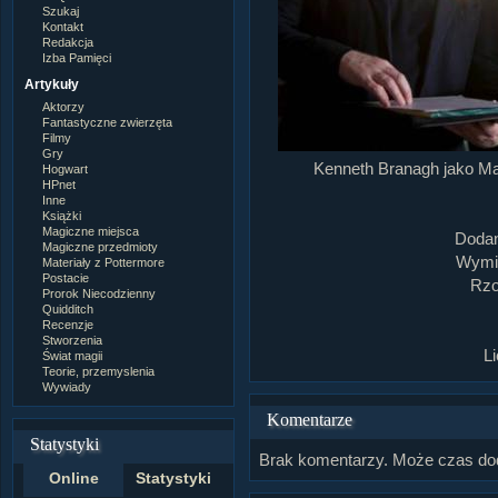
Szukaj
Kontakt
Redakcja
Izba Pamięci
Artykuły
Aktorzy
Fantastyczne zwierzęta
Filmy
Gry
Kenneth Branagh jako Mark
Hogwart
HPnet
Inne
Książki
Magiczne miejsca
Dodan
Magiczne przedmioty
Wymia
Materiały z Pottermore
Postacie
Rzo
Prorok Niecodzienny
Quidditch
Recenzje
Stworzenia
L
Świat magii
Teorie, przemyslenia
Wywiady
Komentarze
Statystyki
Brak komentarzy. Może czas do
Online
Statystyki