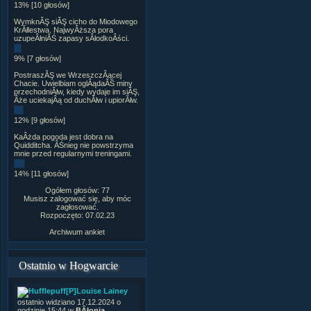
13% [10 głosów]
WymknĂŞ siĂŞ cicho do Miodowego
KrĂłlestwa. NajwyÂższa pora
uzupeÂłniĂŚ zapasy sÂłodkoÂści.
9% [7 głosów]
PostraszĂŞ we WrzeszczÂącej
Chacie. Uwielbiam oglÂądaĂŚ miny
przechodniĂłw, kiedy wydaje im siĂŞ,
Âże uciekajÂą od duchĂłw i upiorĂłw.
12% [9 głosów]
KaÂżda pogoda jest dobra na
Quidditcha. ÂŚnieg nie powstrzyma
mnie przed regularnymi treningami.
14% [11 głosów]
Ogółem głosów: 77
Musisz zalogować się, aby móc
zagłosować.
Rozpoczęto: 07.02.23
Archiwum ankiet
Ostatnio w Hogwarcie
[P]Louise Lainey
ostatnio widziano 17.12.2024 o
godzinie 15:44 w
BÂłonia