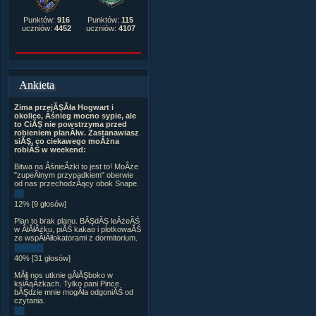
Punktów:
916
Punktów:
115
uczniów:
4452
uczniów:
4107
Ankieta
Zima przejĂŞÂła Hogwart i
okolice, Âśnieg mocno sypie, ale
to CiĂŞ nie powstrzyma przed
robieniem planĂłw. Zastanawiasz
siĂŞ, co ciekawego moÂżna
robiĂŚ w weekend:
Bitwa na ÂśnieÂżki to jest to! MoÂże
"zupeÂłnym przypadkiem" oberwie
od nas przechodzÂący obok Snape.
12% [9 głosów]
Plan to brak planu. BĂŞdĂŞ leÂżeĂŚ
w ÂłĂłÂżku, piĂŚ kakao i plotkowaĂŚ
ze wspĂłÂłlokatorami z dormitorium.
40% [31 głosów]
MĂłj nos utknie gÂłĂŞboko w
ksiÂąÂżkach. Tylko pani Pince
bĂŞdzie mnie mogÂła odgoniĂŚ od
czytania.