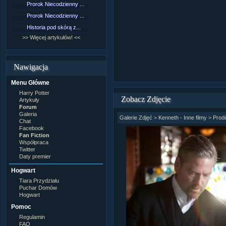
Prorok Niecodzienny ...
[NZ]Rozdział 9 cz.1...
Prorok Niecodzienny ...
[NZ]Rozdział 8 cz.2...
Historia pod skórą z...
[NZ]Rozdział 8 cz.1...
>> Więcej artykułów! <<
>> Więcej fan fiction! <<
Nawigacja
Menu Główne
Harry Potter
Zobacz Zdjęcie
Artykuły
Forum
Galeria
Galerie Zdjęć
>
Kenneth - Inne filmy
>
Prodi
Chat
Facebook
Fan Fiction
Współpraca
Twitter
Daty premier
Hogwart
Tiara Przydziału
Puchar Domów
Hogwart
Pomoc
Regulamin
FAQ