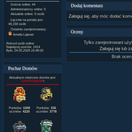
Goście online: 44
Napisanych artykułów:
1,087
Dodaj komentarz
Administratorzy online: 0
Dodanych newsów:
10,564
Aktualnie online: 0 osób
Zdjęć w galerii:
21,490
Zaloguj się
, aby móc dodać kome
Tematów na forum:
3,921
Łącznie na portalu jest
Postów na forum:
319,637
48,158 osób
Komentarzy do materiałów:
Ostatnio zarejestrowany:
Oceny
222,019
Amelia Lajonet
Rozdanych pochwał:
3,327
Wlepionych ostrzeżeń:
4,170
Tylko zarejestrowani uż
Rekord osób online:
Najwięcej userów:
1414
Zaloguj się
lub
za
Było:
24.05.2026 16:48:00
Brak ocen
Puchar Domów
Aktualnym mistrzem domów jest
GRYFFINDOR
!
Punktów:
1509
Punktów:
335
uczniów:
4220
uczniów:
3778