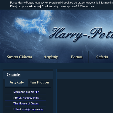
Portal Harry-Potter.net.pl wykorzystuje pliki cookies do przechowywania informacji 
Kliknij przycisk
Akceptuj Cookies
, aby zaakceptowaĂŚ Ciasteczka.
Strona Główna
Artykuły
Forum
Galeria
Ostatnie
Artykuły
Fan Fiction
Magiczne puzzle HP
[NZ]Rozdział 10 cz....
Prorok Niecodzienny ...
[NZ]Rozdział 10 cz....
The House of Gaunt
[NZ]Rozdział 9 cz.2...
HPnet istnieje naprawdę
Remus Lupin