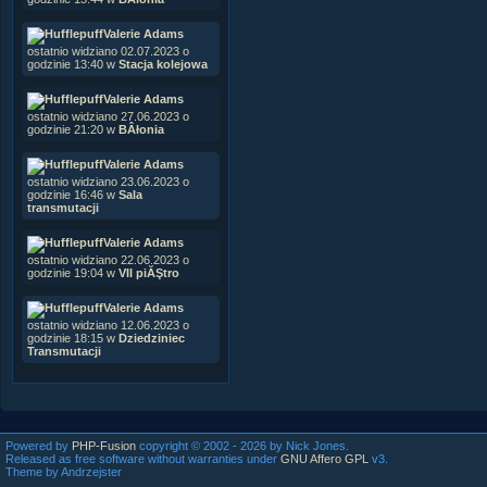
Valerie Adams
ostatnio widziano 02.07.2023 o
godzinie 13:40 w
Stacja kolejowa
Valerie Adams
ostatnio widziano 27.06.2023 o
godzinie 21:20 w
BÂłonia
Valerie Adams
ostatnio widziano 23.06.2023 o
godzinie 16:46 w
Sala
transmutacji
Valerie Adams
ostatnio widziano 22.06.2023 o
godzinie 19:04 w
VII piĂŞtro
Valerie Adams
ostatnio widziano 12.06.2023 o
godzinie 18:15 w
Dziedziniec
Transmutacji
Powered by
PHP-Fusion
copyright © 2002 - 2026 by Nick Jones.
Released as free software without warranties under
GNU Affero GPL
v3.
Theme by Andrzejster