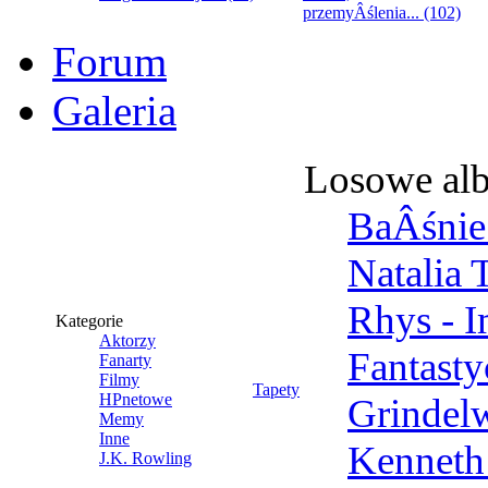
przemyÂślenia... (102)
Forum
Galeria
Losowe al
BaÂśnie 
Natalia 
Rhys - 
Kategorie
Aktorzy
Fantast
Fanarty
Filmy
Tapety
HPnetowe
Grindel
Memy
Inne
Kenneth
J.K. Rowling