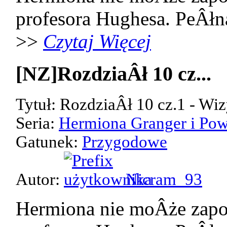
profesora Hughesa. PeÂłn
>>
Czytaj Więcej
[NZ]RozdziaÂł 10 cz...
Tytuł: RozdziaÂł 10 cz.1 - Wiz
Seria:
Hermiona Granger i Pow
Gatunek:
Przygodowe
Autor:
Nicram_93
Hermiona nie moÂże zap