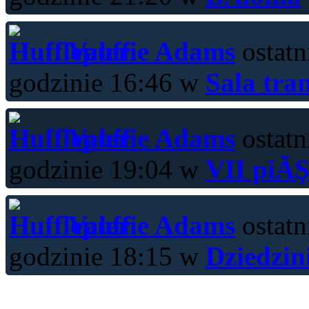
Valerie Adams
ostatn
godzinie 16:46 w
Sala tra
Valerie Adams
ostatn
godzinie 19:04 w
VII piĂŞ
Valerie Adams
ostatn
godzinie 18:15 w
Dziedzin