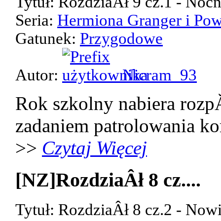
Tytuł: RozdziaÂł 9 cz.1 - Noc
Seria:
Hermiona Granger i Pow
Gatunek:
Przygodowe
Autor:
Nicram_93
Rok szkolny nabiera rozp
zadaniem patrolowania kor
>>
Czytaj Więcej
[NZ]RozdziaÂł 8 cz....
Tytuł: RozdziaÂł 8 cz.2 - Now