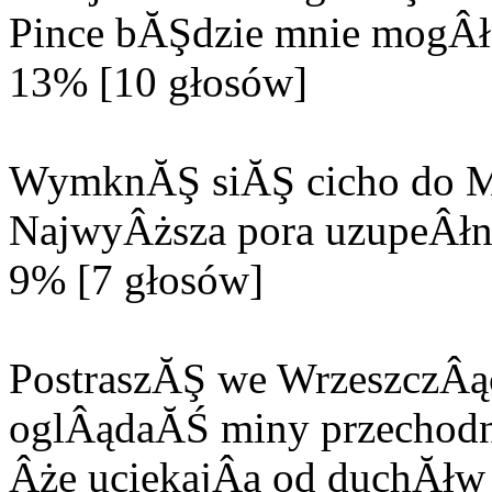
Pince bĂŞdzie mnie mogÂła
13% [10 głosów]
WymknĂŞ siĂŞ cicho do M
NajwyÂższa pora uzupeÂłn
9% [7 głosów]
PostraszĂŞ we WrzeszczÂą
oglÂądaĂŚ miny przechodn
Âże uciekajÂą od duchĂłw 