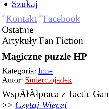
Szukaj
Ostatnie
Artykuły
Fan Fiction
Magiczne puzzle HP
Kategoria:
Inne
Autor:
Smierciojadek
WspĂłÂłpraca z Tactic Ga
>>
Czytaj Więcej