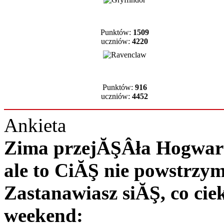
Punktów:
1509
uczniów:
4220
Punktów:
916
uczniów:
4452
Ankieta
Zima przejĂŞÂła Hogwart 
ale to CiĂŞ nie powstrzy
Zastanawiasz siĂŞ, co c
weekend: