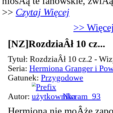
niosÂą te fanowskie, zwiÂ
>>
Czytaj Więcej
>> Więcej
[NZ]RozdziaÂł 10 cz...
Tytuł: RozdziaÂł 10 cz.2 - Wiz
Seria:
Hermiona Granger i Pow
Gatunek:
Przygodowe
Autor:
Nicram_93
Hermiona nie moÂże zap