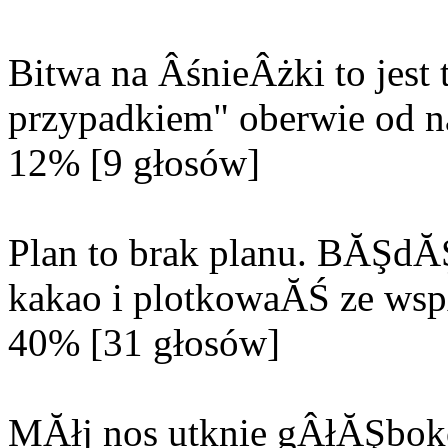
Bitwa na ÂśnieÂżki to jes
przypadkiem" oberwie od n
12% [9 głosów]
Plan to brak planu. BĂŞd
kakao i plotkowaĂŚ ze wsp
40% [31 głosów]
MĂłj nos utknie gÂłĂŞbok