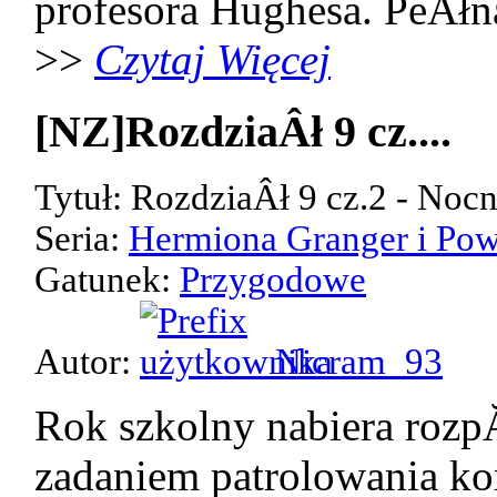
profesora Hughesa. PeÂłn
>>
Czytaj Więcej
[NZ]RozdziaÂł 9 cz....
Tytuł: RozdziaÂł 9 cz.2 - Noc
Seria:
Hermiona Granger i Pow
Gatunek:
Przygodowe
Autor:
Nicram_93
Rok szkolny nabiera rozp
zadaniem patrolowania kor