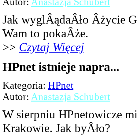
Autor:
Anastazja Schubert
Jak wyglÂądaÂło Âżycie G
Wam to pokaÂże.
>>
Czytaj Więcej
HPnet istnieje napra...
Kategoria:
HPnet
Autor:
Anastazja Schubert
W sierpniu HPnetowicze mi
Krakowie. Jak byÂło?