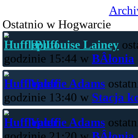
Archi
Ostatnio w Hogwarcie
[P]Louise Lainey
ost
godzinie 15:44 w
BÂłonia
Valerie Adams
ostatn
godzinie 13:40 w
Stacja k
Valerie Adams
ostatn
godzinie 21:20 w
BÂłonia