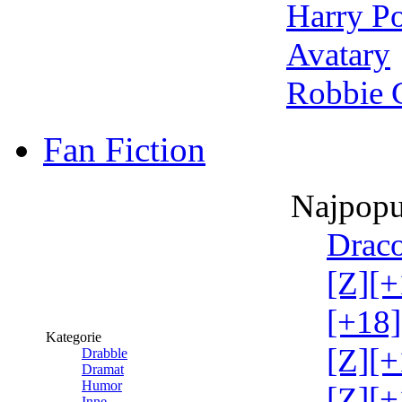
Harry Po
Avatary
Robbie 
Fan Fiction
Najpopu
Draco
[Z][+
[+18]
Kategorie
[Z][+
Drabble
Dramat
Humor
[Z][+
Inne