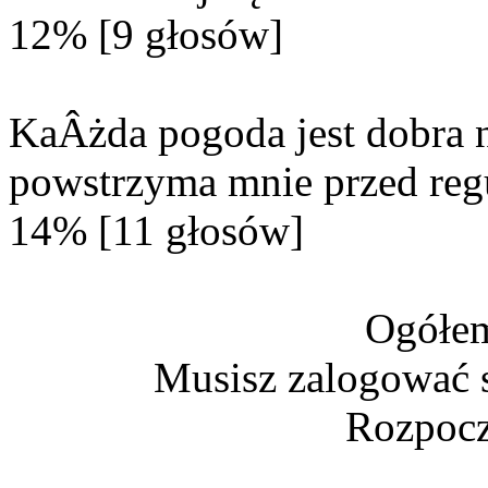
12% [9 głosów]
KaÂżda pogoda jest dobra n
powstrzyma mnie przed reg
14% [11 głosów]
Ogółem
Musisz zalogować s
Rozpocz