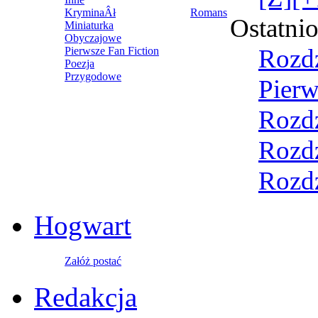
KryminaÂł
Romans
Ostatni
Miniaturka
Obyczajowe
Rozdz
Pierwsze Fan Fiction
Poezja
Przygodowe
Pierw
Rozdz
Rozdz
Rozdz
Hogwart
Załóż postać
Redakcja