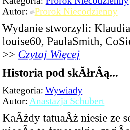
Kategoria:
Prorok Niecodzienny
Autor:
Prorok Niecodzienny
Wydanie stworzyli: Klaudi
louise60, PaulaSmith, CoSi
>>
Czytaj Więcej
Historia pod skĂłrÂą...
Kategoria:
Wywiady
Autor:
Anastazja Schubert
KaÂżdy tatuaÂż niesie ze s