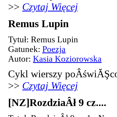
>>
Czytaj Więcej
Remus Lupin
Tytuł: Remus Lupin
Gatunek:
Poezja
Autor:
Kasia Koziorowska
Cykl wierszy poÂświĂŞco
>>
Czytaj Więcej
[NZ]RozdziaÂł 9 cz....