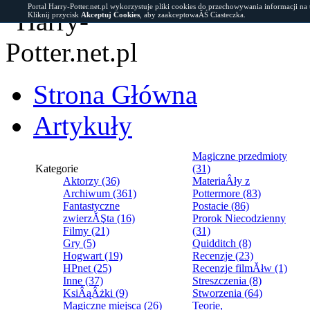
Portal Harry-Potter.net.pl wykorzystuje pliki cookies do przechowywania informacji na
Kliknij przycisk
Akceptuj Cookies
, aby zaakceptowaĂŚ Ciasteczka.
Strona Główna
Artykuły
Magiczne przedmioty
Kategorie
(31)
Aktorzy (36)
MateriaÂły z
Archiwum (361)
Pottermore (83)
Fantastyczne
Postacie (86)
zwierzĂŞta (16)
Prorok Niecodzienny
Filmy (21)
(31)
Gry (5)
Quidditch (8)
Hogwart (19)
Recenzje (23)
HPnet (25)
Recenzje filmĂłw (1)
Inne (37)
Streszczenia (8)
KsiÂąÂżki (9)
Stworzenia (64)
Magiczne miejsca (26)
Teorie,