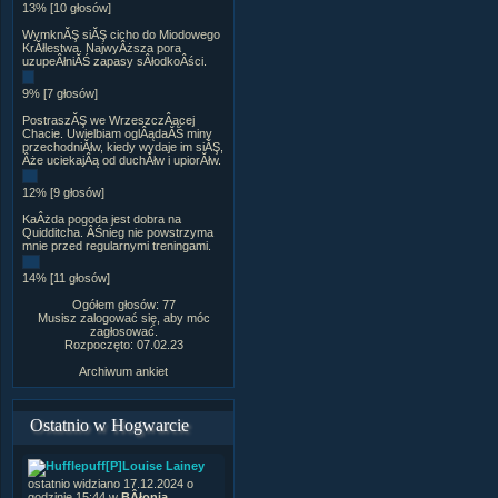
13% [10 głosów]
WymknĂŞ siĂŞ cicho do Miodowego
KrĂłlestwa. NajwyÂższa pora
uzupeÂłniĂŚ zapasy sÂłodkoÂści.
9% [7 głosów]
PostraszĂŞ we WrzeszczÂącej
Chacie. Uwielbiam oglÂądaĂŚ miny
przechodniĂłw, kiedy wydaje im siĂŞ,
Âże uciekajÂą od duchĂłw i upiorĂłw.
12% [9 głosów]
KaÂżda pogoda jest dobra na
Quidditcha. ÂŚnieg nie powstrzyma
mnie przed regularnymi treningami.
14% [11 głosów]
Ogółem głosów: 77
Musisz zalogować się, aby móc
zagłosować.
Rozpoczęto: 07.02.23
Archiwum ankiet
Ostatnio w Hogwarcie
[P]Louise Lainey
ostatnio widziano 17.12.2024 o
godzinie 15:44 w
BÂłonia