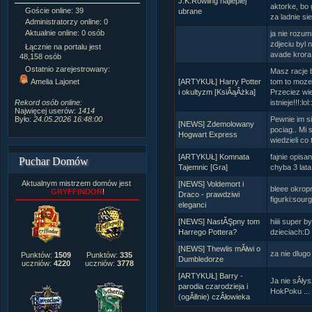
J.K.Rowling najlepiej
aktorke, bo 
Goście online: 39
Napisanych artykułów:
1,087
ubrane
za ladnie sie
Administratorzy online: 0
Dodanych newsów:
10,564
Aktualnie online: 0 osób
Zdjęć w galerii:
21,490
ja nie rozu
zdjeciu byl 
Tematów na forum:
3,921
Łącznie na portalu jest
avade krora 
Postów na forum:
319,637
48,158 osób
Komentarzy do materiałów:
Ostatnio zarejestrowany:
Masz racje 
222,019
[ARTYKUŁ] Harry Potter
tom to moze 
Amelia Lajonet
Rozdanych pochwał:
3,327
i okultyzm [KsiÂąÂżka]
Przeciez wi
Wlepionych ostrzeżeń:
4,170
istnieje!!!:lol:
Rekord osób online:
Najwięcej userów:
1414
Pewnie im si
Było:
24.05.2026 16:48:00
[NEWS] Zdemolowany
pociag.. Mi s
Hogwart Express
wiedzieli co 
[ARTYKUŁ] Komnata
fajnie opis
Puchar Domów
Tajemnic [Gra]
chyba 3 lata
Aktualnym mistrzem domów jest
[NEWS] Voldemort i
bleee okrop
GRYFFINDOR
!
Draco - prawdziwi
figurki:sour
eleganci
[NEWS] NastĂŞpny tom
hiiii super 
Harrego Pottera?
dzieciach:D
[NEWS] Thewlis mĂłwi o
za nie dlug
Punktów:
1509
Punktów:
335
Dumbledorze
uczniów:
4220
uczniów:
3778
[ARTYKUŁ] Barry -
Ja nie sÂły
parodia czarodzieja i
HokPoku ... 
(ogĂłlnie) czÂłowieka