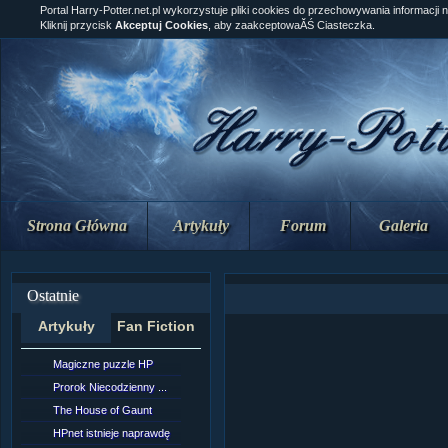
Portal Harry-Potter.net.pl wykorzystuje pliki cookies do przechowywania informacji 
Kliknij przycisk
Akceptuj Cookies
, aby zaakceptowaĂŚ Ciasteczka.
Strona Główna
Artykuły
Forum
Galeria
Ostatnie
Artykuły
Fan Fiction
Magiczne puzzle HP
[NZ]Rozdział 10 cz....
Prorok Niecodzienny ...
[NZ]Rozdział 10 cz....
The House of Gaunt
[NZ]Rozdział 9 cz.2...
HPnet istnieje naprawdę
Remus Lupin