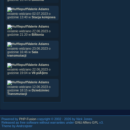
Valerie Adams
ostatnio widziano 02.07.2023 o
godzinie 13:40 w
Stacja kolejowa
Valerie Adams
ostatnio widziano 27.06.2023 o
godzinie 21:20 w
BÂłonia
Valerie Adams
ostatnio widziano 23.06.2023 o
godzinie 16:46 w
Sala
transmutacji
Valerie Adams
ostatnio widziano 22.06.2023 o
godzinie 19:04 w
VII piĂŞtro
Valerie Adams
ostatnio widziano 12.06.2023 o
godzinie 18:15 w
Dziedziniec
Transmutacji
Powered by
PHP-Fusion
copyright © 2002 - 2026 by Nick Jones.
Released as free software without warranties under
GNU Affero GPL
v3.
Theme by Andrzejster