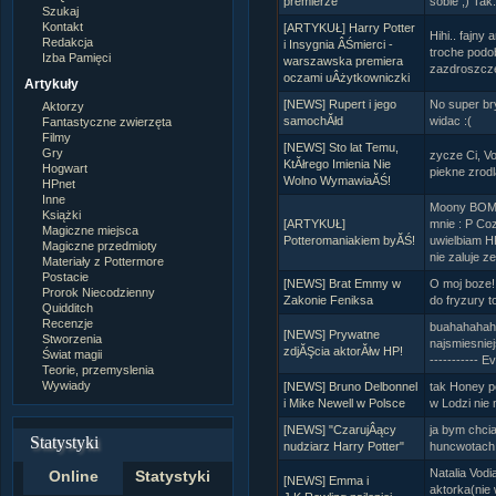
premierze
sobie ;) Tak.
Szukaj
Kontakt
[ARTYKUŁ] Harry Potter
Hihi.. fajny a
Redakcja
i Insygnia ÂŚmierci -
troche podo
Izba Pamięci
warszawska premiera
zazdroszcz
oczami uÂżytkowniczki
Artykuły
[NEWS] Rupert i jego
No super bryk
Aktorzy
samochĂłd
widac :(
Fantastyczne zwierzęta
Filmy
[NEWS] Sto lat Temu,
Gry
zycze Ci, Vo
KtĂłrego Imienia Nie
Hogwart
piekne zrodl
Wolno WymawiaĂŚ!
HPnet
Inne
Moony BOMBO
Książki
[ARTYKUŁ]
mnie : P Coz
Magiczne miejsca
Potteromaniakiem byĂŚ!
uwielbiam H
Magiczne przedmioty
nie zaluje ze
Materiały z Pottermore
Postacie
[NEWS] Brat Emmy w
O moj boze! 
Prorok Niecodzienny
Zakonie Feniksa
do fryzury t
Quidditch
Recenzje
buahahahaha
[NEWS] Prywatne
Stworzenia
najsmiesniejsz
zdjĂŞcia aktorĂłw HP!
Świat magii
-----------
Teorie, przemyslenia
Wywiady
[NEWS] Bruno Delbonnel
tak Honey po
i Mike Newell w Polsce
w Lodzi nie 
[NEWS] "CzarujÂący
ja bym chcia
Statystyki
nudziarz Harry Potter"
huncwotach
Natalia Vodi
Online
Statystyki
[NEWS] Emma i
aktorka(nie