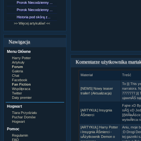
Prorok Niecodzienny ...
[NZ]Rozdział 9 cz.1...
Prorok Niecodzienny ...
[NZ]Rozdział 8 cz.2...
Historia pod skórą z...
[NZ]Rozdział 8 cz.1...
>> Więcej artykułów! <<
>> Więcej fan fiction! <<
Nawigacja
Menu Główne
Harry Potter
Komentarze użytkownika marta
Artykuły
Forum
Galeria
Materiał
Treść
Chat
Facebook
To [i] This 
Fan Fiction
[NEWS] Nowy teaser
narratora. 
Współpraca
Twitter
trailer! (Aktualizacja)
7777777.[i]
Daty premier
ujawniĂŚ taj
Fajne xD ByÂ
Hogwart
[ARTYKUŁ] Insygnia
siĂŞ xD Jed
Tiara Przydziału
ÂŚmierci
[i]WÂłaÂści
Puchar Domów
wytwĂłrca rĂ
Hogwart
[ARTYKUŁ] Harry Potter
Aniu, moje 
Pomoc
i Insygnia ÂŚmierci -
:D Drogi De
Regulamin
uÂżytkownik Demon o
tej gazetki 
FAQ