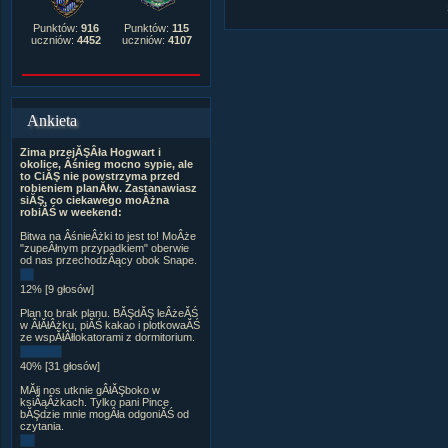
Punktów:
916
Punktów:
115
uczniów:
4452
uczniów:
4107
Ankieta
Zima przejĂŞÂła Hogwart i
okolice, Âśnieg mocno sypie, ale
to CiĂŞ nie powstrzyma przed
robieniem planĂłw. Zastanawiasz
siĂŞ, co ciekawego moÂżna
robiĂŚ w weekend:
Bitwa na ÂśnieÂżki to jest to! MoÂże
"zupeÂłnym przypadkiem" oberwie
od nas przechodzÂący obok Snape.
12% [9 głosów]
Plan to brak planu. BĂŞdĂŞ leÂżeĂŚ
w ÂłĂłÂżku, piĂŚ kakao i plotkowaĂŚ
ze wspĂłÂłlokatorami z dormitorium.
40% [31 głosów]
MĂłj nos utknie gÂłĂŞboko w
ksiÂąÂżkach. Tylko pani Pince
bĂŞdzie mnie mogÂła odgoniĂŚ od
czytania.