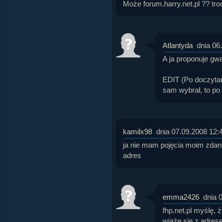
Może forum.harry.net.pl ?? troc
Atlantyda
dnia 06
A ja proponuje gwa
EDIT (Po doczytan
sam wybrał, to po 
kamilx98
dnia 07.09.2008 12:
ja nie mam pojęcia moim zdani
adres
emma2426
dnia 
fhp.net.pl myślę, 
wiąże się z adrese