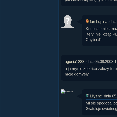
fan Lupina
dnia
Krico łącznie z n
litery, nie licząć 
Chyba :P
agunia1233
dnia 05.09.2008 1
a ja mysle ze krico założy foru
moje domysly
Lilysne
dnia 05
Mi sie spodobał po
Gratuluję świetn