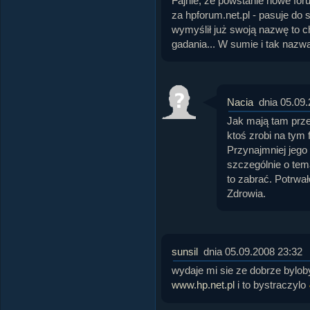
Fajnie, że powstanie nowe for
za hpforum.net.pl - pasuje do st
wymyślił już swoją nazwę to c
gadania... W sumie i tak nazw
Nacia
dnia 05.09
Jak mają tam przej
ktoś zrobi na tym
Przynajmniej jego
szczególnie o tem
to zabrać. Potrwał
Zdrowia.
sunsil
dnia 05.09.2008 23:32
wydaje mi sie ze dobrze bylo
www.hp.net.pl
i to bystraczylo