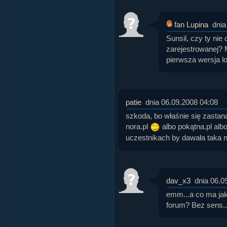
fan Lupina
dnia
Sunsil, czy ty nie
zarejestrowanej? M
pierwsza wersja l
patie
dnia 06.09.2008 04:08
szkoda, bo właśnie się zasta
nora.pl
albo pokątna.pl alb
uczestnikach by dawała taka
dav_x3
dnia 06.0
emm...a co ma jak
forum? Bez sens..