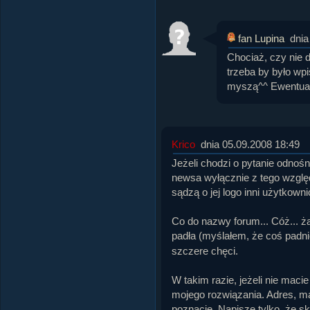
fan Lupina
dnia
Chociaż, czy nie 
trzeba by było wp
myszą^^ Ewentualn
Krico
dnia 05.09.2008 18:49
Jeżeli chodzi o pytanie odnośni
newsa wyłącznie z tego względ
sądzą o jej logo inni użytkowni
Co do nazwy forum... Cóż... ż
padła (myślałem, że coś padn
szczere chęci.
W takim razie, jeżeli nie mac
mojego rozwiązania. Adres, m
poznacie. Napiszę tylko, że skła