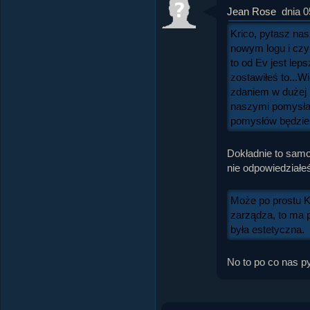
Jean Rose
dnia 0
Krico, pytasz nas
nowym logu i czy
to od Ev jest leps
zostawiłeś to...W
zdaniem w dużej 
naszymi pomysła
pomysłów będzies
Dokładnie to samo
nie odpowiedziałe
Może po prostu Kr
zarządza, to ma 
była estetyczna.
No to po co nas p