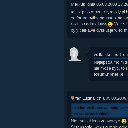
Merkus
dnia 05.09.2008 18:2
to jak pl to moze trzymiotly.pl
do forum bylby odnosnik na st
razu bo adres latwy
W trzec
byly ciekawe dyskusje wiec m
voille_de_mort
dn
Najlepsza moim zd
nie może być, to
forum.hpnet.pl
fan Lupina
dnia 05.09.2008 
Dokładnie to samo miałam nap
nie odpowiedziałeś?
Nie musiał tego zauważyć
Serensortia, według mnie adres