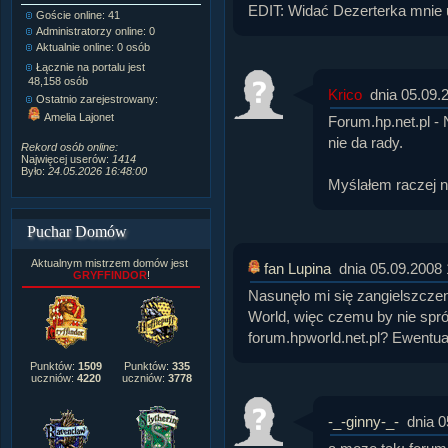
EDIT: Widać Dezerterka mnie 
Goście online: 41
Napisanych artykułów:
1,087
Administratorzy online: 0
Dodanych newsów:
10,564
Aktualnie online: 0 osób
Zdjęć w galerii:
21,490
Tematów na forum:
3,921
Łącznie na portalu jest
Postów na forum:
319,637
48,158 osób
Krico
dnia 05.09.
Komentarzy do materiałów:
Ostatnio zarejestrowany:
222,019
Amelia Lajonet
Forum.hp.net.pl - 
Rozdanych pochwał:
3,327
Wlepionych ostrzeżeń:
4,170
nie da rady.
Rekord osób online:
Najwięcej userów:
1414
Było:
24.05.2026 16:48:00
Myślałem raczej n
Puchar Domów
Aktualnym mistrzem domów jest
fan Lupina
dnia 05.09.2008 
GRYFFINDOR
!
Nasunęło mi się zangielszczeni
World, więc czemu by nie spr
forum.hpworld.net.pl? Ewentual
Punktów:
1509
Punktów:
335
uczniów:
4220
uczniów:
3778
-_-ginny-_-
dnia 0