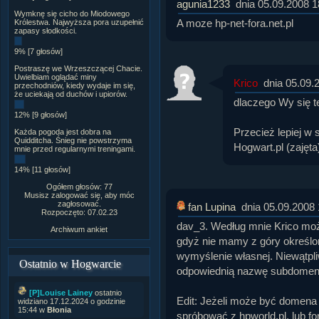
agunia1233
dnia 05.09.2008 1
Wymknę się cicho do Miodowego
A moze hp-net-fora.net.pl
Królestwa. Najwyższa pora uzupełnić
zapasy słodkości.
9% [7 głosów]
Postraszę we Wrzeszczącej Chacie.
Uwielbiam oglądać miny
Krico
dnia 05.09.
przechodniów, kiedy wydaje im się,
że uciekają od duchów i upiorów.
dlaczego Wy się te
12% [9 głosów]
Przecież lepiej w 
Każda pogoda jest dobra na
Quidditcha. Śnieg nie powstrzyma
Hogwart.pl (zajęta
mnie przed regularnymi treningami.
14% [11 głosów]
Ogółem głosów: 77
Musisz zalogować się, aby móc
zagłosować.
fan Lupina
dnia 05.09.2008 
Rozpoczęto: 07.02.23
dav_3. Według mnie Krico moż
Archiwum ankiet
gdyż nie mamy z góry określon
wymyślenie własnej. Niewątpl
Ostatnio w Hogwarcie
odpowiednią nazwę subdomen
[P]Louise Lainey
ostatnio
Edit: Jeżeli może być domen
widziano 17.12.2024 o godzinie
15:44 w
Błonia
spróbować z hpworld.pl, lub fo