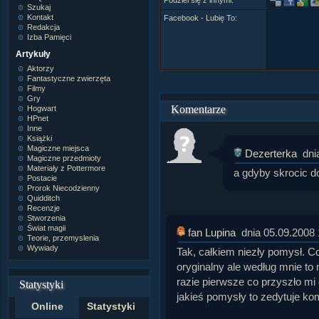
Podziel się z innymi:
Szukaj
Kontakt
Facebook - Lubię To:
Redakcja
Izba Pamięci
Artykuły
Aktorzy
Fantastyczne zwierzęta
Filmy
Gry
Komentarze
Hogwart
HPnet
Inne
Książki
Magiczne miejsca
Dezerterka
dni
Magiczne przedmioty
Materiały z Pottermore
a gdyby skrocic do
Postacie
Prorok Niecodzienny
Quidditch
Recenzje
Stworzenia
Świat magii
fan Lupina
dnia 05.09.2008 
Teorie, przemyslenia
Wywiady
Tak, całkiem niezły pomysł. 
oryginalny ale według mnie to 
razie pierwsze co przyszło mi 
Statystyki
jakieś pomysły to zedytuje ko
Online
Statystyki