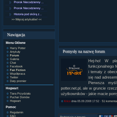
Prorok Niecodzienny ...
[NZ]Rozdział 9 cz.1...
Prorok Niecodzienny ...
[NZ]Rozdział 8 cz.2...
Historia pod skórą z...
[NZ]Rozdział 8 cz.1...
>> Więcej artykułów! <<
>> Więcej fan fiction! <<
Nawigacja
Menu Główne
Harry Potter
Pomysły na nazwę forum
Artykuły
Forum
Galeria
Hej-ho! W pla
Chat
funkcjonalnego 
Facebook
Fan Fiction
i tematy z obe
Współpraca
się nad adresem
Twitter
Daty premier
Pierwsza myśl
potter.net.pl, ale w gruncie rze
Hogwart
użytkowników - jakie macie pom
Tiara Przydziału
Puchar Domów
Hogwart
Krico
dnia 05.09.2008 17:52 ·
51 komenta
Pomoc
Regulamin
FAQ