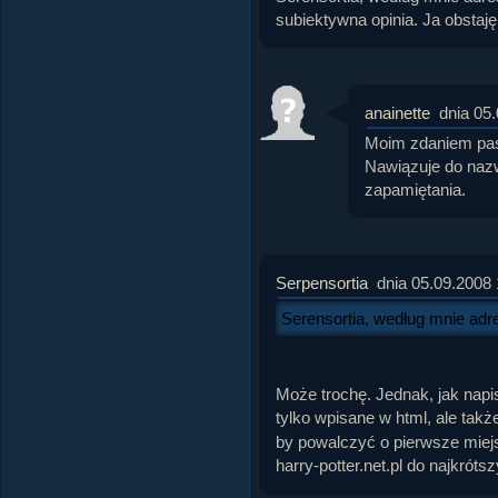
subiektywna opinia. Ja obstaję
anainette
dnia 05
Moim zdaniem paso
Nawiązuje do nazwy
zapamiętania.
Serpensortia
dnia 05.09.2008 
Serensortia, według mnie adre
Może trochę. Jednak, jak napis
tylko wpisane w html, ale tak
by powalczyć o pierwsze miej
harry-potter.net.pl do najkróts