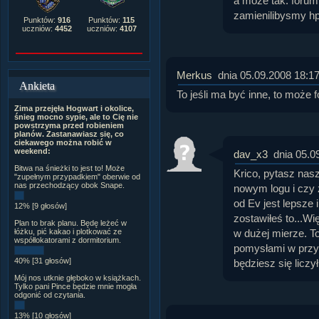
a moze tak: forum.
zamienilibysmy hp(
Punktów:
916
Punktów:
115
uczniów:
4452
uczniów:
4107
Merkus
dnia 05.09.2008 18:1
Ankieta
To jeśli ma być inne, to może f
Zima przejęła Hogwart i okolice,
śnieg mocno sypie, ale to Cię nie
powstrzyma przed robieniem
planów. Zastanawiasz się, co
ciekawego można robić w
weekend:
dav_x3
dnia 05.0
Bitwa na śnieżki to jest to! Może
Krico, pytasz nas
"zupełnym przypadkiem" oberwie od
nas przechodzący obok Snape.
nowym logu i czy 
od Ev jest lepsze 
12% [9 głosów]
zostawiłeś to...W
Plan to brak planu. Będę leżeć w
w dużej mierze. 
łóżku, pić kakao i plotkować ze
współlokatorami z dormitorium.
pomysłami w prz
40% [31 głosów]
będziesz się liczy
Mój nos utknie głęboko w książkach.
Tylko pani Pince będzie mnie mogła
odgonić od czytania.
13% [10 głosów]