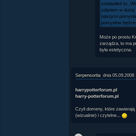
zostawiłeś to...W
zdaniem w dużej 
naszymi pomysła
pomysłów będzies
Może po prostu Kri
zarządza, to ma p
była estetyczna.
Serpensortia
dnia 05.09.2008 
harrypotterforum.pl
harry-potterforum.pl
Czyli domeny, które zawierają
(wizualnie) i czytelne...