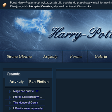
Portal Harry-Potter.net.pl wykorzystuje pliki cookies do przechowywania informacji 
Kliknij przycisk
Akceptuj Cookies
, aby zaakceptować Ciasteczka.
Strona Główna
Artykuły
Forum
Galeria
Ostatnie
Artykuły
Fan Fiction
Magiczne puzzle HP
[NZ]Rozdział 10 cz....
Prorok Niecodzienny ...
[NZ]Rozdział 10 cz....
The House of Gaunt
[NZ]Rozdział 9 cz.2...
HPnet istnieje naprawdę
Remus Lupin