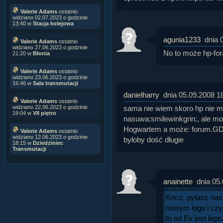
Valerie Adams
ostatnio
widziano 02.07.2023 o godzinie
13:40 w
Stacja kolejowa
agunia1233
dnia 
Valerie Adams
ostatnio
widziano 27.06.2023 o godzinie
No to może hp-fora
21:20 w
Błonia
Valerie Adams
ostatnio
widziano 23.06.2023 o godzinie
16:46 w
Sala transmutacji
danielharry
dnia 05.09.2008 1
Valerie Adams
ostatnio
sama nie wiem skoro hp nie m
widziano 22.06.2023 o godzinie
19:04 w
VII piętro
nasuwa:smilewinkgrin:, ale m
Hogwartem a może: forum.GD.ne
Valerie Adams
ostatnio
widziano 12.06.2023 o godzinie
byłoby dość długie
18:15 w
Dziedziniec
Transmutacji
anainette
dnia 05
Krico, pytasz nas
nowym logu i czy
to od Ev jest leps