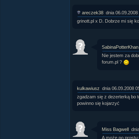
areczek38
dnia 06.09.2008
grinott.pl x D. Dobrze mi się k
SabinaPotterKhan
Nie jestem za dob
forum.pl ?
kulkawiusz
dnia 06.09.2008 0
zgadzam się z dezerterką bo 
powinno się kojarzyć
Miss Bagwell
dni
A może po prostu: