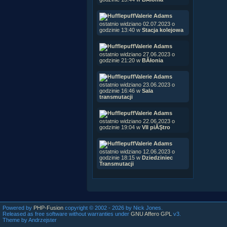
Valerie Adams
ostatnio widziano 02.07.2023 o
godzinie 13:40 w
Stacja kolejowa
Valerie Adams
ostatnio widziano 27.06.2023 o
godzinie 21:20 w
BÂłonia
Valerie Adams
ostatnio widziano 23.06.2023 o
godzinie 16:46 w
Sala
transmutacji
Valerie Adams
ostatnio widziano 22.06.2023 o
godzinie 19:04 w
VII piĂŞtro
Valerie Adams
ostatnio widziano 12.06.2023 o
godzinie 18:15 w
Dziedziniec
Transmutacji
Powered by
PHP-Fusion
copyright © 2002 - 2026 by Nick Jones.
Released as free software without warranties under
GNU Affero GPL
v3.
Theme by Andrzejster