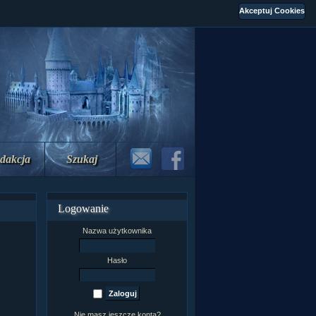
dakcja
Szukaj
Logowanie
Nazwa użytkownika
Hasło
Nie masz jeszcze konta?