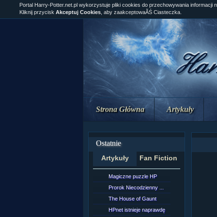
Portal Harry-Potter.net.pl wykorzystuje pliki cookies do przechowywania informacji 
Kliknij przycisk
Akceptuj Cookies
, aby zaakceptowaĂŚ Ciasteczka.
Strona Główna
Artykuły
Ostatnie
Artykuły
Fan Fiction
Magiczne puzzle HP
[NZ]Rozd
Prorok Niecodzienny ...
[NZ]Rozd
The House of Gaunt
[NZ]Rozd
HPnet istnieje naprawdę
Remus L