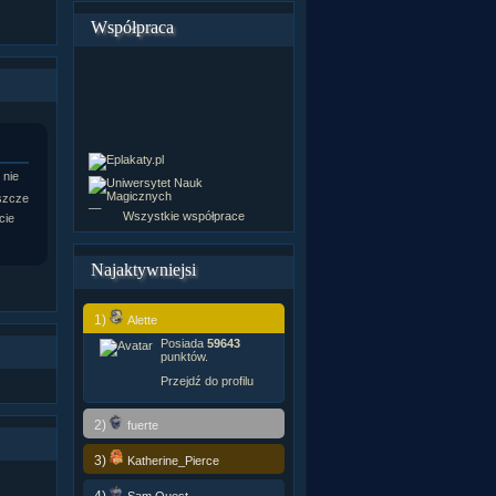
Współpraca
 nie
szcze
Wszystkie współprace
cie
Najaktywniejsi
1)
Alette
Posiada
59643
punktów.
Przejdź do profilu
2)
fuerte
3)
Katherine_Pierce
4)
Sam Quest