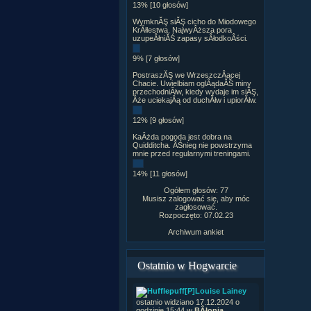
13% [10 głosów]
WymknĂŞ siĂŞ cicho do Miodowego
KrĂłlestwa. NajwyÂższa pora
uzupeÂłniĂŚ zapasy sÂłodkoÂści.
9% [7 głosów]
PostraszĂŞ we WrzeszczÂącej
Chacie. Uwielbiam oglÂądaĂŚ miny
przechodniĂłw, kiedy wydaje im siĂŞ,
Âże uciekajÂą od duchĂłw i upiorĂłw.
12% [9 głosów]
KaÂżda pogoda jest dobra na
Quidditcha. ÂŚnieg nie powstrzyma
mnie przed regularnymi treningami.
14% [11 głosów]
Ogółem głosów: 77
Musisz zalogować się, aby móc
zagłosować.
Rozpoczęto: 07.02.23
Archiwum ankiet
Ostatnio w Hogwarcie
[P]Louise Lainey
ostatnio widziano 17.12.2024 o
godzinie 15:44 w
BÂłonia