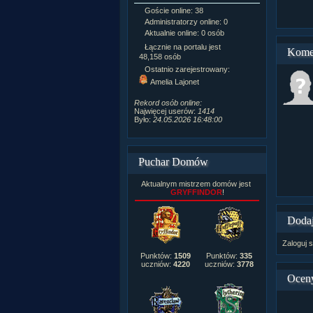
Goście online: 38
Napisanych a
Administratorzy online: 0
Dodanych n
Aktualnie online: 0 osób
Zdjęć w galeri
Tematów na f
Łącznie na portalu jest
Kome
Postów na fo
48,158 osób
Komentarzy d
Ostatnio zarejestrowany:
222,019
Amelia Lajonet
Rozdanych p
Wlepionych o
Rekord osób online:
Najwięcej userów:
1414
Było:
24.05.2026 16:48:00
Puchar Domów
Aktualnym mistrzem domów jest
GRYFFINDOR
!
Dodaj
Zaloguj s
Punktów:
1509
Punktów:
335
uczniów:
4220
uczniów:
3778
Ocen