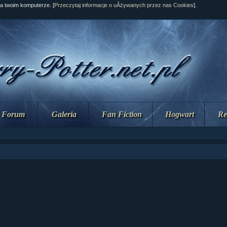
na twoim komputerze. [
Przeczytaj informacje o uÂżywanych przez nas Cookies
].
Forum
Galeria
Fan Fiction
Hogwart
Re
ział 10 cz....
ział 10 cz....
ział 9 cz.2...
upin