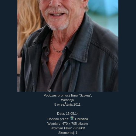
Podczas promocji filmu "Szpieg".
Wenecja.
5 wrzeÂśnia 2011.
Data: 13.05.14
Dodano przez:
Christina
Wymiary: 470 x 705 piksele
Rzomiar Pliku: 79.96kB
Skomentuj: 1