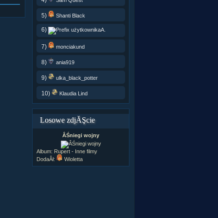
5)
Shanti Black
6)
A.
7)
monciakund
8)
ania919
9)
ulka_black_potter
10)
Klaudia Lind
Losowe zdjĂŞcie
ÂŚniegi wojny
Album:
Rupert - Inne filmy
DodaÂł:
Wioletta