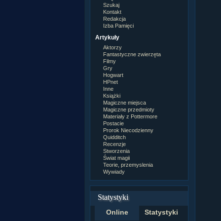
Szukaj
Kontakt
Redakcja
Izba Pamięci
Artykuły
Aktorzy
Fantastyczne zwierzęta
Filmy
Gry
Hogwart
HPnet
Inne
Książki
Magiczne miejsca
Magiczne przedmioty
Materiały z Pottermore
Postacie
Prorok Niecodzienny
Quidditch
Recenzje
Stworzenia
Świat magii
Teorie, przemyslenia
Wywiady
Statystyki
Online
Statystyki