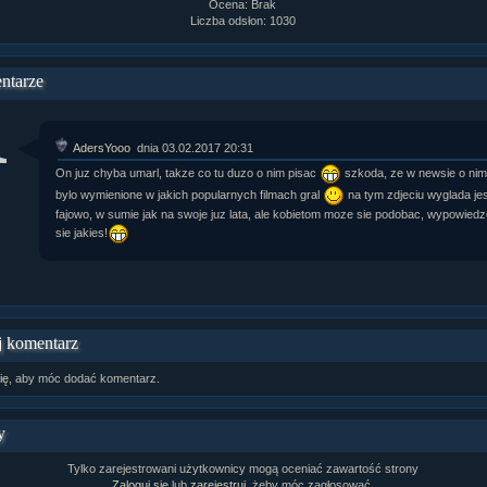
Ocena: Brak
rtykułów:
1,087
Liczba odsłon: 1030
ewsów:
10,564
i:
21,490
orum:
3,921
ntarze
rum:
319,637
o materiałów:
ochwał:
3,327
AdersYooo
dnia 03.02.2017 20:31
strzeżeń:
4,170
On juz chyba umarl, takze co tu duzo o nim pisac
szkoda, ze w newsie o nim
bylo wymienione w jakich popularnych filmach gral
na tym zdjeciu wyglada je
fajowo, w sumie jak na swoje juz lata, ale kobietom moze sie podobac, wypowiedz
sie jakies!
 komentarz
ię
, aby móc dodać komentarz.
y
Tylko zarejestrowani użytkownicy mogą oceniać zawartość strony
Zaloguj się
lub
zarejestruj
, żeby móc zagłosować.