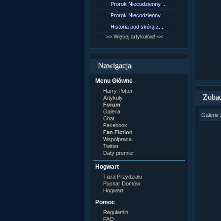
Prorok Niecodzienny ...
[NZ]Rozd
Prorok Niecodzienny ...
[NZ]Rozd
Historia pod skórą z...
[NZ]Rozd
>> Więcej artykułów! <<
>> Więcej 
Nawigacja
Menu Główne
Harry Potter
Zobac
Artykuły
Forum
Galeria
Galerie 
Chat
Facebook
Fan Fiction
Współpraca
Twitter
Daty premier
Hogwart
Tiara Przydziału
Puchar Domów
Hogwart
Pomoc
Regulamin
FAQ