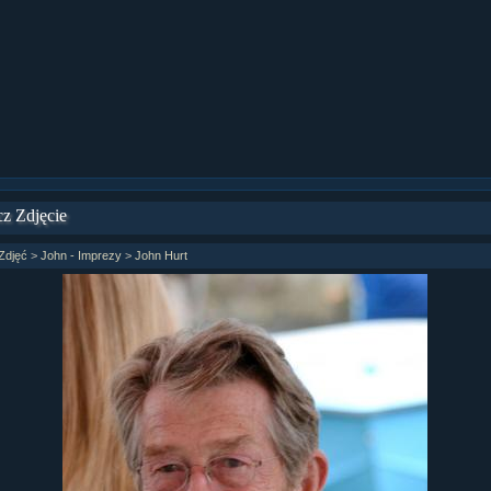
ział 9 cz.1...
ział 8 cz.2...
ział 8 cz.1...
fan fiction! <<
z Zdjęcie
Zdjęć
>
John - Imprezy
>
John Hurt