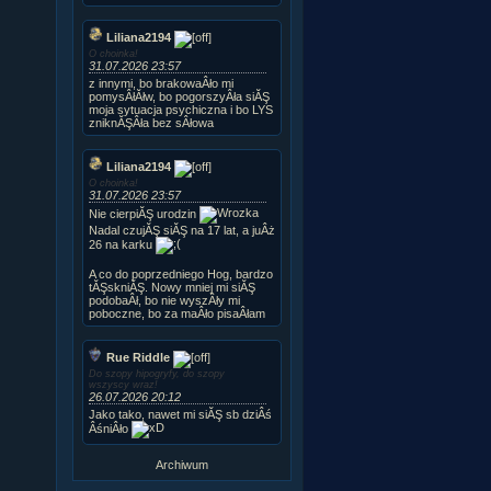
Liliana2194
O choinka!
31.07.2026 23:57
z innymi, bo brakowaÂło mi
pomysÂłĂłw, bo pogorszyÂła siĂŞ
moja sytuacja psychiczna i bo LYS
zniknĂŞÂła bez sÂłowa
Liliana2194
O choinka!
31.07.2026 23:57
Nie cierpiĂŞ urodzin
Nadal czujĂŞ siĂŞ na 17 lat, a juÂż
26 na karku
A co do poprzedniego Hog, bardzo
tĂŞskniĂŞ. Nowy mniej mi siĂŞ
podobaÂł, bo nie wyszÂły mi
poboczne, bo za maÂło pisaÂłam
Rue Riddle
Do szopy hipogryfy, do szopy
wszyscy wraz!
26.07.2026 20:12
Jako tako, nawet mi siĂŞ sb dziÂś
ÂśniÂło
Archiwum