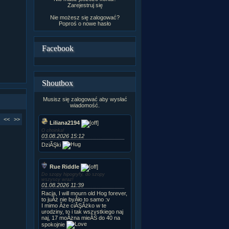
Zarejestruj się
Nie możesz się zalogować?
Poproś o
nowe hasło
Facebook
Shoutbox
Musisz się zalogować aby wysłać
wiadomość.
<<
>>
Liliana2194
O choinka!
03.08.2026 15:12
DziĂŞki
Rue Riddle
Do szopy hipogryfy, do szopy
wszyscy wraz!
01.08.2026 11:39
Racja, I will mourn old Hog forever,
to juÂż nie byÂło to samo :v
I mimo Âże ciĂŞÂżko w te
urodziny, to i tak wszystkiego naj
naj, 17 moÂżna mieĂŚ do 40 na
spokojnie