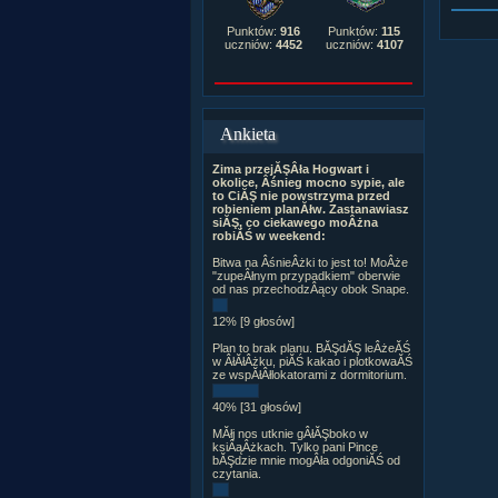
Punktów:
916
Punktów:
115
uczniów:
4452
uczniów:
4107
Ankieta
Zima przejĂŞÂła Hogwart i
okolice, Âśnieg mocno sypie, ale
to CiĂŞ nie powstrzyma przed
robieniem planĂłw. Zastanawiasz
siĂŞ, co ciekawego moÂżna
robiĂŚ w weekend:
Bitwa na ÂśnieÂżki to jest to! MoÂże
"zupeÂłnym przypadkiem" oberwie
od nas przechodzÂący obok Snape.
12% [9 głosów]
Plan to brak planu. BĂŞdĂŞ leÂżeĂŚ
w ÂłĂłÂżku, piĂŚ kakao i plotkowaĂŚ
ze wspĂłÂłlokatorami z dormitorium.
40% [31 głosów]
MĂłj nos utknie gÂłĂŞboko w
ksiÂąÂżkach. Tylko pani Pince
bĂŞdzie mnie mogÂła odgoniĂŚ od
czytania.