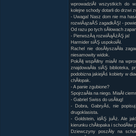
wprowadziÂł wszystkich do wÂ
kolejne schody dotarli do drzwi
- Uwaga! Nasz dom nie ma hasÂł
rozwiÂązaĂŚ zagadkĂŞ! - powied
Od razu po tych sÂłowach zapan
- PierwszÂą rozwiÂąÂżĂŞ ja!
Harmider siĂŞ uspokoiÂł.
Rachel nie dosÂłyszaÂła zagad
niesamowity widok.
PokĂłj wspĂłlny miaÂł na wpros
znajdowaÂła siĂŞ biblioteka,
podobizna jakiejÂś kobiety w di
chÂłopak.
- A panie zgubione?
SpojrzaÂła na niego. MiaÂł ciem
- Gabriel Swiss do usÂług!
- Dobra, GabryÂś, nie popisu
drugoklasista.
- Goldstein, idĂŞ juÂż. Ale j
kierunku chÂłopaka i schodĂłw p
Dziewczyny poszÂły na schod