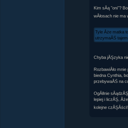
Kim sÂą "oni"? Bo
wÂłosach nie ma
Tyle Âże matka to
utrzymaĂŚ tajemn
Chyba jĂŞzyka ni
RozbawiÂło mnie 
biedna Cynthia, b
przebywaĂŚ na co 
OgĂłlnie sÂądzĂŞ
lepiej i liczĂŞ, Â
kolejne czĂŞÂści