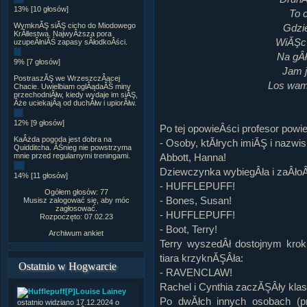
13% [10 głosów]
To 
WymknĂŞ siĂŞ cicho do Miodowego
Gdzie
KrĂłlestwa. NajwyÂższa pora
WiĂŞc 
uzupeÂłniĂŚ zapasy sÂłodkoÂści.
Na gÂł
9% [7 głosów]
Jam j
PostraszĂŞ we WrzeszczÂącej
Los wam
Chacie. Uwielbiam oglÂądaĂŚ miny
przechodniĂłw, kiedy wydaje im siĂŞ,
Âże uciekajÂą od duchĂłw i upiorĂłw.
12% [9 głosów]
Po tej opowieÂści profesor powie
KaÂżda pogoda jest dobra na
- Osoby, ktĂłrych imiĂŞ i nazwi
Quidditcha. ÂŚnieg nie powstrzyma
mnie przed regularnymi treningami.
Abbott, Hanna!
Dziewczynka wybiegÂła i zaÂłoÂ
14% [11 głosów]
- HUFFLEPUFF!
Ogółem głosów: 77
- Bones, Susan!
Musisz zalogować się, aby móc
zagłosować.
- HUFFLEPUFF!
Rozpoczęto: 07.02.23
- Boot, Terry!
Archiwum ankiet
Terry wyszedÂł dostojnym krok
tiara krzyknĂŞÂła:
Ostatnio w Hogwarcie
- RAVENCLAW!
Rachel i Cynthia zaczĂŞÂły kla
[P]Louise Lainey
Po dwĂłch innych osobach (pr
ostatnio widziano 17.12.2024 o