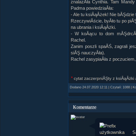
znalazÂła Cynthia. Tam Mandy p
Padma powiedziaÂła:
- Ale tu ksiÂąÂżek! Nie bĂŞdzie t
RzeczywiÂście, byÂło tu po piĂ
na ubrania i ksiÂąÂżki.
- W koĂącu to dom mĂŞdrcĂł
Rachel.
Zanim poszli spaĂŚ, zagrali j
siĂŞ nauczyÂła).
Rachel zasypiaÂła z poczuciem,
*
cytat zaczerpniĂŞty z ksiÂąÂżki
Dodano 24.07.2020 12:11 | Czytań: 1088 | K
Komentarze
S