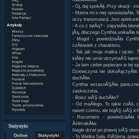
FAQ
Szukaj
- Oj, daj spokĂłj. Przy okazji -
Kontakt
- Mama mi o niej opowiadaÂła. 
Redakcja
Izba Pamięci
uczy transmutacji. Jest opiekunk
- A co z tatÂą? - zapytaÂła blo
Artykuły
jÂą, dlaczego Cynthia unikaÂła t
Aktorzy
Fantastyczne zwierzęta
- Mugol - powiedziaÂła Cynth
Filmy
czÂłowiek z charakteru.
Gry
Hogwart
- Tak jak moja matka i ojciec. 
HPnet
ktĂłry nie umie utrzymaĂŚ taje
Inne
Książki
- Ja tam ciebie popieram w tej sp
Magiczne miejsca
Dziewczyna nie dokoĂączyÂła 
Magiczne przedmioty
Materiały z Pottermore
duchĂłw.
Postacie
Cynthia wrzasnĂŞÂła paniczni
Prorok Niecodzienny
Quidditch
zaskoczona.
Recenzje
- Boisz siĂŞ duchĂłw?
Stworzenia
Świat magii
- Od maÂłego. To takie coÂś, 
Teorie, przemyslenia
nawet czemu, ale bojĂŞ siĂŞ ich
Wywiady
- Rozumiem - powiedziaÂła b
ÂślimakĂłw.
Statystyki
Nagle drzwi po prawej siĂŞ otwor
Online
Statystyki
- To Wielka Sala. PiĂŞkna, pra