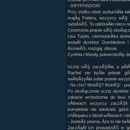
- GRYFFINDOR!
Przy stoliku obok wybuchÂła ta
majÂą Pottera, wszyscy siĂŞ 
radoÂśĂŚ. To odebraÂło nieco r
Ceremonia prawie siĂŞ skoĂącz
Lisa Turpin, ciemnoskĂłra dzie
wstaÂł dyrektor Dumbledore i 
ÂśmieĂŚ, mazgaj, obsuw.
Cynthia i Mandy potwierdziÂły d
Uczta siĂŞ zaczĂŞÂła, a pĂłÂł
Rachel nie byÂła jednak gÂ
naÂłoÂżyÂła sobie prawie wszyst
- No cho? MohĂŞ? MohĂŞ! - pow
Po skoĂączeniu uczty dyrektor
zakazie wchodzenia do lasu n
sÂłowach wszyscy zaczĂŞli 
kompletnie nie wiedzieli, gdz
chÂłopaka o blond wÂłosach i bl
- JesteÂś pewna, Âże to nie twĂł
ZaczÂąÂł ich prowadziĂŚ w gĂ