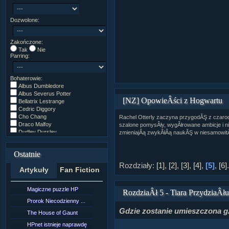
Dozwolone:
Zakończone:
Tak
Nie
Parring:
Bohaterowie:
Albus Dumbledore
Albus Severus Potter
[NZ] OpowieÂści z Hogwartu
Bellatrix Lestrange
Cedric Diggory
Cho Chang
Rachel Otterly zaczyna przygodĂŞ z czarod
Draco Malfoy
szalone pomysÂły, wygĂłrowane ambicje i ni
Dudley Dursley
zmieniajÂą zwykÂłÂą naukĂŞ w niesamowit
Fred/George Weasley
Ginny Weasley
Ostatnie
Godryk Gryffindor
Harry Potter
Rozdziały:
[1]
,
[2]
,
[3]
,
[4]
,
[5]
,
[6]
.
Artykuły
Fan Fiction
Helga Hufflepuff
Hermiona Granger
Hugo Weasley
Magiczne puzzle HP
[NZ]Rozdział 10 cz....
RozdziaÂł 5 - Tiara PrzydziaÂł
Inne
James Potter
Prorok Niecodzienny ...
[NZ]Rozdział 10 cz....
James Syriusz Potter
Gdzie zostanie umieszczona 
The House of Gaunt
[NZ]Rozdział 9 cz.2...
Lily Evans
Lily Luna Potter
HPnet istnieje naprawdę
Remus Lupin