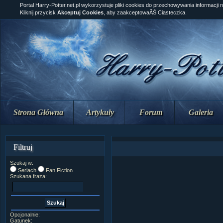
Portal Harry-Potter.net.pl wykorzystuje pliki cookies do przechowywania informacji 
Kliknij przycisk
Akceptuj Cookies
, aby zaakceptowaĂŚ Ciasteczka.
Strona Główna
Artykuły
Forum
Galeria
Filtruj
Szukaj w:
Seriach
Fan Fiction
Szukana fraza:
Opcjonalnie:
Gatunek: