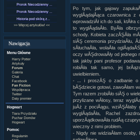
Lord Voldemort
Prorok Niecodzienny ...
[NZ]Rozdział 9 cz.1...
Lucjusz Malfoy
Po tym, jak gajowy zapukaÂ
Luna Lovegood
Prorok Niecodzienny ...
[NZ]Rozdział 8 cz.2...
wyglÂądajÂąca czarownica z 
Minerwa MacGonagall
Historia pod skórą z...
[NZ]Rozdział 8 cz.1...
Neville Longbottom
wprowadziÂł ich do sali, ktĂłra
Nimfadora Tonks
>> Więcej artykułów! <<
>> Więcej fan fiction! <<
to wyglÂądaÂło. ByÂła olbrz
Peter Patigrew
schody. Kobieta zaczĂŞÂła mĂ
Remus Lupin
Rita Skeeter
siĂŞ ceremonia przydziaÂłu, Âż
Nawigacja
Ron Weasley
sÂłuchaÂła, wolaÂła oglÂądaĂŚ 
Rose Weasley
Menu Główne
Rowena Ravenclaw
oczy wĂŞdrowaÂły od jednego mie
Salazar Slytherin
Harry Potter
tak jakby pani profesor podaw
Scorpius Malfoy
Artykuły
robiÂła tak samo, jej brÂą
Severus Snape
Forum
Syriusz Black
Galeria
uwielbieniem.
Teddy Lupin
Chat
- ... i proszĂŞ o zadbanie o
Facebook
wÂłasna postaĂŚ
Fan Fiction
bĂŞdziecie gotowi, zawoÂłam w
Współpraca
Tym razem zrobiÂło siĂŞ o wiele 
Twitter
Daty premier
przylizane wÂłosy, teraz wyglÂ
juÂż z pociÂągu, wziĂŞÂłaby
Hogwart
wyglÂądaÂła, Rachel zazdro
Tiara Przydziału
Puchar Domów
uporzÂądkowaÂła rudÂą czuprynĂ
Hogwart
wieczny z nimi problem.
Pomoc
- Nigdy nie widziaÂłam osoby, 
Regulamin
rudowÂłosa.