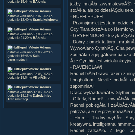
godzinie 15:44 w
BÂłonia
jakby miaÂła zwymiotowaĂŚ)
stoÂłka, ale po dziesiĂŞciu sek
Valerie Adams
- HUFFLEPUFF!
ostatnio widziano 02.07.2023 o
godzinie 13:40 w
Stacja kolejowa
- Przynajmniej jest tam, gdzie c
Gdy Tiara doszÂła do Hermiony, 
Valerie Adams
ostatnio widziano 27.06.2023 o
- GRYFFINDOR! - krzyknĂŞÂła T
godzinie 21:20 w
BÂłonia
- Dobry ziomek ta tiara - mrukn
Valerie Adams
WywoÂłano CynthiĂŞ. Ona pewnie
ostatnio widziano 23.06.2023 o
zostaÂła na jej gÂłowie bardzo 
godzinie 16:46 w
Sala
transmutacji
Âże Cynthia jest wielofunkcyjna
- RAVENCLAW!
Valerie Adams
Rachel biÂła brawo razem z inny
ostatnio widziano 22.06.2023 o
godzinie 19:04 w
VII piĂŞtro
Longbottom, Neville oddaÂł o
zapomniaÂł.
Valerie Adams
Draco wylÂądowaÂł w Slytherini
ostatnio widziano 12.06.2023 o
godzinie 18:15 w
Dziedziniec
- Otterly, Rachel! - zawoÂłaÂła 
Transmutacji
Rachel pobiegÂła i zaÂłoÂżyÂ
patrzÂą, ale nie przejmowaÂła 
- Hmm... Trudny wybĂłr. Spry
kreatywna, inteligentna, hmmm..
Rachel zatkaÂło. Z tego, co 