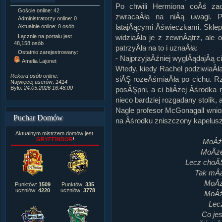
Po chwili Hermiona coÂś za
Goście online: 42
Napisanych artykułów:
1,087
zwracaÂła na niÂą uwagi. P
Administratorzy online: 0
Dodanych newsów:
10,564
latajÂącymi Âświeczkami. Skle
Aktualnie online: 0 osób
Zdjęć w galerii:
21,490
Tematów na forum:
3,921
Łącznie na portalu jest
widziaÂła je z zewnÂątrz, ale
Postów na forum:
319,637
48,158 osób
patrzyÂła na to i uznaÂła:
Komentarzy do materiałów:
Ostatnio zarejestrowany:
222,019
- NajprzyjaÂźniej wyglÂądajÂą ci 
Amelia Lajonet
Rozdanych pochwał:
3,327
Wtedy, kiedy Rachel podziwiaÂł
Wlepionych ostrzeżeń:
4,170
Rekord osób online:
siĂŞ rozeÂśmiaÂła po cichu. Rze
Najwięcej userów:
1414
Było:
24.05.2026 16:48:00
posĂŞpni, a ci bliÂżej Âśrodka r
nieco bardziej rozgadany stolik, 
Nagle profesor McGonagall wnios
Puchar Domów
na Âśrodku zniszczony kapelus
Aktualnym mistrzem domów jest
GRYFFINDOR
!
MoÂże
MoÂże 
Lecz choĂ
Tak mÂąd
MoÂż
Punktów:
1509
Punktów:
335
uczniów:
4220
uczniów:
3778
MoÂż
Lecz
Co jes