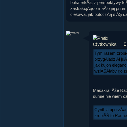
bohaterkÂą, z perspektywy ktĂł
zaskakujÂąco maÂło jej prze
ciekawa, jak potoczÂą siĂŞ dale
E
Tym razem zrobiÂ
przygÂładziÂł juÂ
jak kujon eleganc
wziĂŞÂłaby go z
Masakra, Âże Rac
sumie nie wiem cz
Cynthia uporzÂą
zrobiĂŚ to Rachel