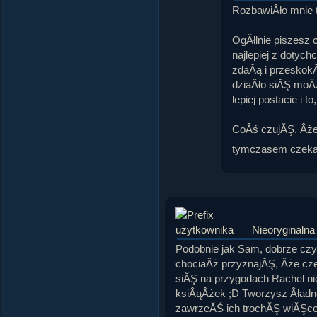
RozbawiÂło mnie t
OgĂłlnie piszesz c
najlepiej z dotyc
zdaĂą i przeskokĂ
dziaÂło siĂŞ moÂ
lepiej postacie i 
CoÂś czujĂŞ, Âże 
tymczasem czekam
Nieoryginalna
Podobnie jak Sam, dobrze czyt
chociaÂż przyznajĂŞ, Âże cze
siĂŞ na przygodach Rachel n
ksiÂąÂżek ;D Tworzysz Âładne
zawrzeĂŚ ich trochĂŞ wiĂŞce