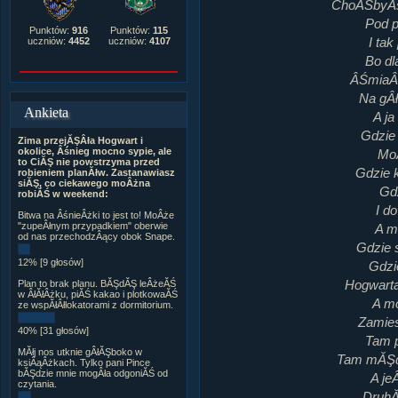
ChoĂŚbyÂś
Pod p
Punktów:
916
Punktów:
115
I ta
uczniów:
4452
uczniów:
4107
Bo dl
ÂŚmiaÂł
Na gÂł
Ankieta
A j
Gdzie
Zima przejĂŞÂła Hogwart i
okolice, Âśnieg mocno sypie, ale
MoÂ
to CiĂŞ nie powstrzyma przed
Gdzie 
robieniem planĂłw. Zastanawiasz
siĂŞ, co ciekawego moÂżna
Gd
robiĂŚ w weekend:
I d
Bitwa na ÂśnieÂżki to jest to! MoÂże
"zupeÂłnym przypadkiem" oberwie
A m
od nas przechodzÂący obok Snape.
Gdzie 
12% [9 głosów]
Gdzie
Hogwarta
Plan to brak planu. BĂŞdĂŞ leÂżeĂŚ
w ÂłĂłÂżku, piĂŚ kakao i plotkowaĂŚ
A m
ze wspĂłÂłlokatorami z dormitorium.
Zamie
40% [31 głosów]
Tam p
MĂłj nos utknie gÂłĂŞboko w
Tam mĂŞd
ksiÂąÂżkach. Tylko pani Pince
bĂŞdzie mnie mogÂła odgoniĂŚ od
A je
czytania.
DruhĂ