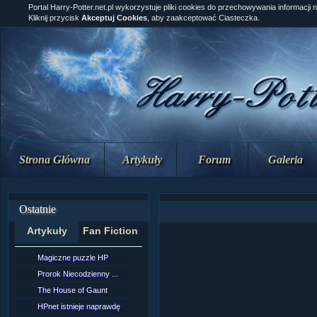
Portal Harry-Potter.net.pl wykorzystuje pliki cookies do przechowywania informacji 
Kliknij przycisk
Akceptuj Cookies
, aby zaakceptować Ciasteczka.
Strona Główna
Artykuły
Forum
Galeria
Ostatnie
Artykuły
Fan Fiction
Magiczne puzzle HP
[NZ]Rozdział 10 cz....
Prorok Niecodzienny ...
[NZ]Rozdział 10 cz....
The House of Gaunt
[NZ]Rozdział 9 cz.2...
HPnet istnieje naprawdę
Remus Lupin