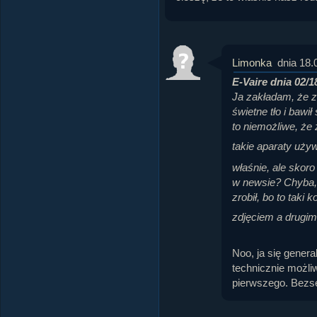
Limonka
dnia 18.
E-Vaire dnia 02/1
Ja zakładam, że zd
świetne tło i bawi
to niemożliwe, że 
takie aparaty uży
właśnie, ale skoro 
w newsie? Chyba, ż
zrobił, bo to taki
zdjęciem a drugi
Noo, ja się gener
technicznie możliw
pierwszego. Bezse