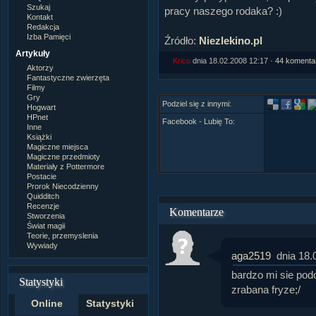
Szukaj
pracy naszego rodaka? :)
Kontakt
Redakcja
Izba Pamięci
Źródło:
Niezlekino.pl
Artykuły
Krico
dnia 18.02.2008 12:17 ·
44 komenta
Aktorzy
Fantastyczne zwierzęta
Filmy
Gry
Podziel się z innymi:
Hogwart
HPnet
Facebook - Lubię To:
Inne
Książki
Magiczne miejsca
Magiczne przedmioty
Materiały z Pottermore
Postacie
Prorok Niecodzienny
Quidditch
Recenzje
Komentarze
Stworzenia
Świat magii
Teorie, przemyslenia
Wywiady
aga2519
dnia 18.
bardzo mi sie pod
Statystyki
zrabana fryze;/
Online
Statystyki