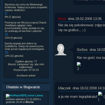
Wymknę się cicho do Miodowego
Królestwa. Najwyższa pora uzupełnić
zapasy słodkości.
9% [7 głosów]
Krico
dnia 18.02.2008 13:36
Postraszę we Wrzeszczącej Chacie.
Nie da się pokolorować zdjęci
Uwielbiam oglądać miny
przechodniów, kiedy wydaje im się,
się na grafice... ;-)
że uciekają od duchów i upiorów.
12% [9 głosów]
Każda pogoda jest dobra na
Quidditcha. Śnieg nie powstrzyma
GoSss
dnia 18.0
mnie przed regularnymi treningami.
14% [11 głosów]
Nie no gość ma ta
Ogółem głosów: 77
Musisz zalogować się, aby móc
zagłosować.
Rozpoczęto: 07.02.23
Archiwum ankiet
Ostatnio w Hogwarcie
Ulaczek
dnia 18.02.2008 14:1
[P]Louise Lainey
a ja nie mam tegoplakatu!
(
ostatnio widziano 17.12.2024 o
godzinie 15:44 w
Błonia