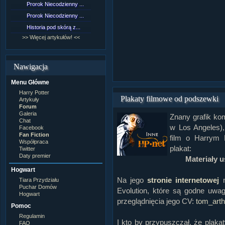
Prorok Niecodzienny ...
[NZ]Rozdział 9 cz.1...
Prorok Niecodzienny ...
[NZ]Rozdział 8 cz.2...
Historia pod skórą z...
[NZ]Rozdział 8 cz.1...
>> Więcej artykułów! <<
>> Więcej fan fiction! <<
Nawigacja
Menu Główne
Harry Potter
Plakaty filmowe od podszewki
Artykuły
Forum
Galeria
Znany grafik ko
Chat
w Los Angeles),
Facebook
Fan Fiction
film o Harrym 
Współpraca
plakat:
Twitter
Daty premier
Materiały 
Hogwart
Na jego
stronie internetowej
m
Tiara Przydziału
Puchar Domów
Evolution, które są godne uw
Hogwart
przeglądnięcia jego CV:
tom_arth
Pomoc
Regulamin
I kto by przypuszczał, że plak
FAQ