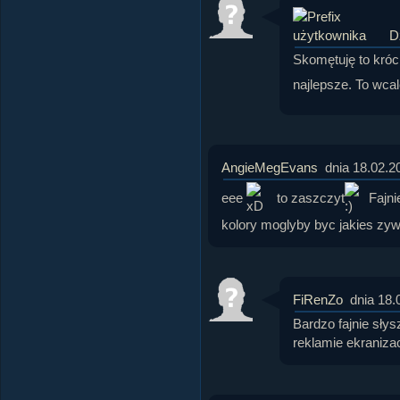
D
Skomętuję to kró
najlepsze. To wcal
AngieMegEvans
dnia 18.02.2
eee
to zaszczyt
Fajnie
kolory moglyby byc jakies zy
FiRenZo
dnia 18.
Bardzo fajnie słys
reklamie ekranizac