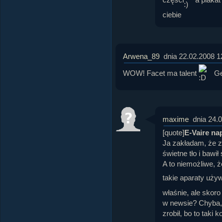
ciebie
Arwena_89
dnia 22.02.2008 1
WOW! Facet ma talent
Gen
maxime
dnia 24.
[quote]
E-Vaire nap
Ja zakładam, że zd
świetne tło i bawi
A to niemożliwe, ż
takie aparaty uży
właśnie, ale skoro 
w newsie? Chyba, ż
zrobił, bo to taki