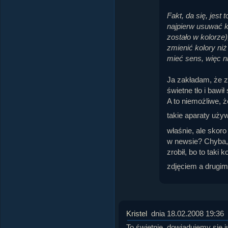
Fakt, da się, jest
najpierw usuwać k
zostało w kolorze)
zmienić kolory ni
mieć sens, więc n
Ja zakładam, że zd
świetne tło i bawi
A to niemożliwe, ż
takie aparaty uży
właśnie, ale skoro 
w newsie? Chyba, ż
zrobił, bo to taki
zdjęciem a drugi
Kristel
dnia 18.02.2008 19:36
To świetnie, dowiadujemy się 