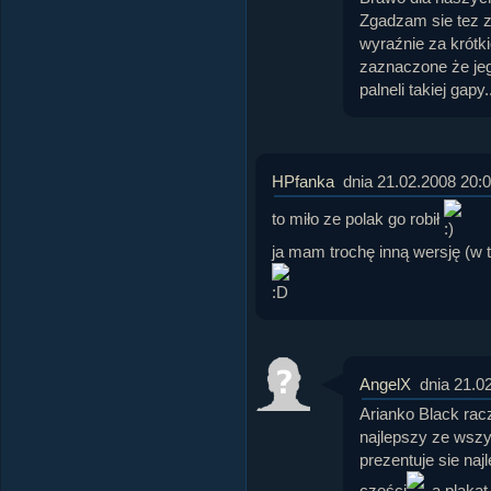
Zgadzam sie tez z
wyraźnie za krótk
zaznaczone że jeg
palneli takiej gapy.
HPfanka
dnia 21.02.2008 20:
to miło ze polak go robił
ja mam trochę inną wersję (w t
AngelX
dnia 21.0
Arianko Black racz
najlepszy ze wszy
prezentuje sie naj
części
a plakat