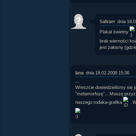
Safiram
dnia 18.
Plakat świetny
brak wierności ksi
jest żałosny (gdz
lana
dnia 18.02.2008 15:36
...
Wreszcie dowiedzieliśmy się ja
"metamorfozę"... Muszę przyz
naszego rodaka-grafika
Wi