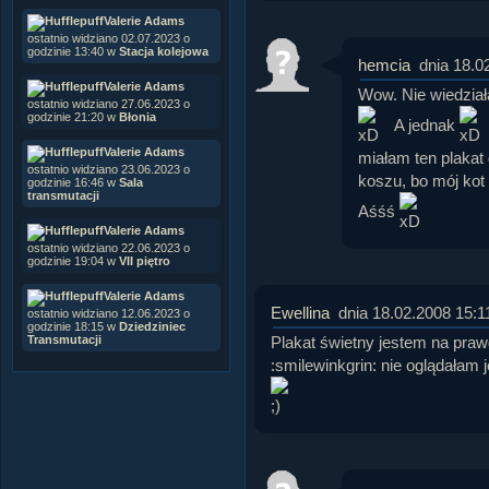
Valerie Adams
ostatnio widziano 02.07.2023 o
godzinie 13:40 w
Stacja kolejowa
hemcia
dnia 18.0
Valerie Adams
Wow. Nie wiedziała
ostatnio widziano 27.06.2023 o
godzinie 21:20 w
Błonia
A jednak
Valerie Adams
miałam ten plakat
ostatnio widziano 23.06.2023 o
koszu, bo mój kot s
godzinie 16:46 w
Sala
transmutacji
Aśśś
Valerie Adams
ostatnio widziano 22.06.2023 o
godzinie 19:04 w
VII piętro
Valerie Adams
Ewellina
dnia 18.02.2008 15:1
ostatnio widziano 12.06.2023 o
godzinie 18:15 w
Dziedziniec
Plakat świetny jestem na pra
Transmutacji
:smilewinkgrin: nie oglądałam j