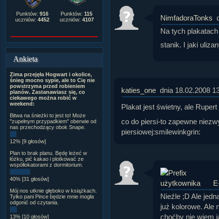
Punktów:
916
Punktów:
115
NimfadoraTonks
uczniów:
4452
uczniów:
4107
Na tych plakatach 
stanik. I jaki uliza
Ankieta
Zima przejęła Hogwart i okolice,
śnieg mocno sypie, ale to Cię nie
powstrzyma przed robieniem
katies_one
dnia 18.02.2008 1
planów. Zastanawiasz się, co
ciekawego można robić w
weekend:
Plakat jest świetny, ale Rupe
Bitwa na śnieżki to jest to! Może
co do piersi-to zapewne niezw
"zupełnym przypadkiem" oberwie od
nas przechodzący obok Snape.
piersiowej:smilewinkgrin:
12% [9 głosów]
Plan to brak planu. Będę leżeć w
łóżku, pić kakao i plotkować ze
współlokatorami z dormitorium.
40% [31 głosów]
E
Mój nos utknie głęboko w książkach.
Nieźle ;D Ale jedn
Tylko pani Pince będzie mnie mogła
odgonić od czytania.
już kolorowe. Ale 
choćby nie wiem j
13% [10 głosów]