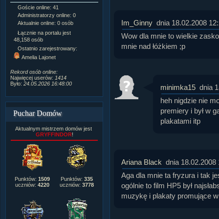
Goście online: 41
Napisanych artykułów:
1,087
Administratorzy online: 0
Dodanych newsów:
10,564
Im_Ginny
dnia 18.02.2008 12
Aktualnie online: 0 osób
Zdjęć w galerii:
21,490
Tematów na forum:
3,921
Łącznie na portalu jest
Wow dla mnie to wielkie zaskoc
Postów na forum:
319,637
48,158 osób
mnie nad łóżkiem ;p
Komentarzy do materiałów:
Ostatnio zarejestrowany:
222,019
Amelia Lajonet
Rozdanych pochwał:
3,327
Wlepionych ostrzeżeń:
4,170
Rekord osób online:
Najwięcej userów:
1414
Było:
24.05.2026 16:48:00
minimka15
dnia 
heh nigdzie nie m
premiery i był w g
Puchar Domów
plakatami itp
Aktualnym mistrzem domów jest
GRYFFINDOR
!
Ariana Black
dnia 18.02.2008 
Aga dla mnie ta fryzura i tak j
Punktów:
1509
Punktów:
335
ogólnie to film HP5 był najsłab
uczniów:
4220
uczniów:
3778
muzykę i plakaty promujące w