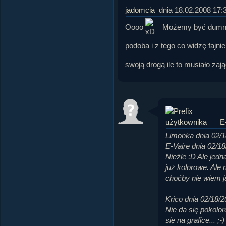
jadomcia
dnia 18.02.2008 17:
Oooo
Możemy być dumn
podoba i z tego co widzę fajnie
swoją drogą ile to musiało za
E
Limonka dnia 02/1
E-Vaire dnia 02/1
Nieźle ;D Ale jedn
już kolorowe. Ale 
choćby nie wiem j
Krico dnia 02/18/
Nie da się pokolo
się na grafice... ;-)