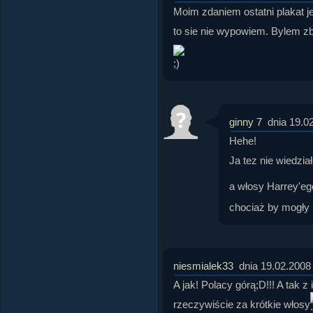
Moim zdaniem ostatni plakat j
to sie nie wypowiem. Bylem zbyt
ginny 7
dnia 19.0
Hehe!
Ja tez nie wiedzia
a włosy Harrey'ego
chociaż by mogły
niesmialek33
dnia 19.02.2008
A jak! Polacy górą;D!!! A tak z
rzeczywiście za krótkie włosy