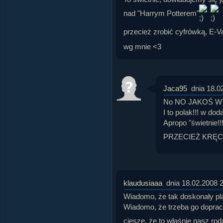
nad "Harrym Potterem"
przecież zrobić cyfrówką, E-Va
wg mnie <3
Jaca95
dnia 18.0
No NO JAKOŚ WYC
I to polak!!! w doda
Apropo "świetnie!!
PRZECIEŻ KRĘC
klaudusiaaa
dnia 18.02.2008 
Wiadomo, że tak doskonały plak
Wiadomo, że trzeba go dopracow
cieszę, że to właśnie nasz roda