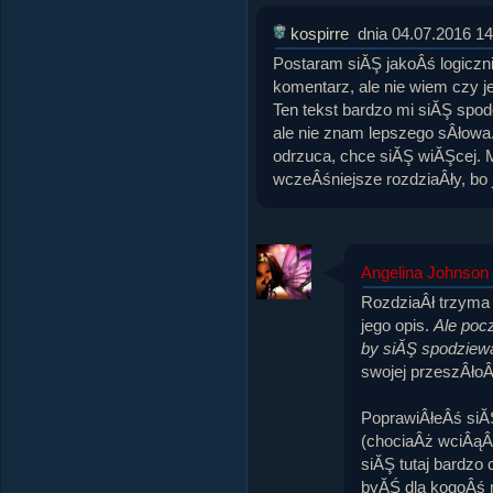
kospirre
dnia 04.07.2016 14
Postaram siĂŞ jakoÂś logiczni
komentarz, ale nie wiem czy je
Ten tekst bardzo mi siĂŞ spod
ale nie znam lepszego sÂłowa.
odrzuca, chce siĂŞ wiĂŞcej.
wczeÂśniejsze rozdziaÂły, bo 
Angelina Johnson
RozdziaÂł trzyma
jego opis.
Ale pocz
by siĂŞ spodzie
swojej przeszÂłoÂ
PoprawiÂłeÂś siĂŞ
(chociaÂż wciÂąÂ
siĂŞ tutaj bardzo
byĂŚ dla kogoÂś m