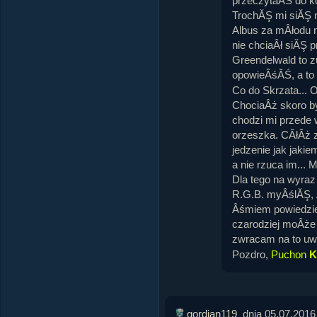
przeczytaĂŚ do k
TrochĂŞ mi siĂŞ n
Albus za mÂłodu n
nie chciaÂł siĂŞ
Greendelwald to zu
opowieÂśĂŚ, a to
Co do Skrzata... 
ChociaÂż skoro by
chodzi mi przede 
orzeszka. CĂłÂż 
jedzenie jak jaki
a nie rzuca im... 
Dla tego na wyra
R.G.B. myÂślĂŞ, 
Âśmiem powiedzieĂ
czarodziej moÂże 
zwracam na to uw
Pozdro,
Puchon
K
gordian119
dnia 05.07.2016