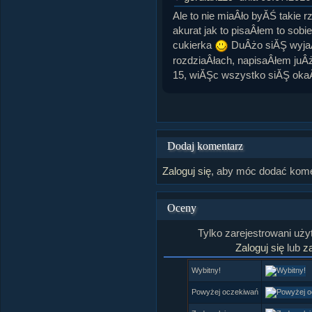
Ale to nie miaÂło byĂŚ takie r
akurat jak to pisaÂłem to sob
cukierka
DuÂżo siĂŞ wyja
rozdziaÂłach, napisaÂłem juÂ
15, wiĂŞc wszystko siĂŞ ok
Dodaj komentarz
Zaloguj się
, aby móc dodać kome
Oceny
Tylko zarejestrowani uż
Zaloguj się
lub
za
Wybitny!
Powyżej oczekiwań