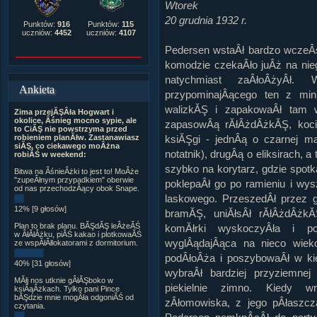
Wtorek
20 grudnia 1932 r.
Punktów:
916
Punktów:
115
uczniów:
4452
uczniów:
4107
Pedersen wstaÂł bardzo wczeÂ
komodzie czekaÂło juÂż na nieg
natychmiast zaÂłoÂżyÂł.
Ankieta
przypominajÂącego ten z min
walizkĂŞ i zapakowaÂł tam 
Zima przejĂŞÂła Hogwart i
okolice, Âśnieg mocno sypie, ale
zapasowÂą rĂłÂżdÂżkĂŞ, kocio
to CiĂŞ nie powstrzyma przed
robieniem planĂłw. Zastanawiasz
ksiĂŞgi - jednÂą o czarnej m
siĂŞ, co ciekawego moÂżna
notatnik), drugÂą o eliksirach, 
robiĂŚ w weekend:
szybko na korytarz, gdzie spot
Bitwa na ÂśnieÂżki to jest to! MoÂże
"zupeÂłnym przypadkiem" oberwie
poklepaÂł go po ramieniu i wy
od nas przechodzÂący obok Snape.
laskowego. PrzeszedÂł przez 
12% [9 głosów]
bramĂŞ, uniĂłsÂł rĂłÂżdÂżk
Plan to brak planu. BĂŞdĂŞ leÂżeĂŚ
komĂłrki wyskoczyÂła i po
w ÂłĂłÂżku, piĂŚ kakao i plotkowaĂŚ
wyglÂądajÂąca na nieco wieko
ze wspĂłÂłlokatorami z dormitorium.
podÂłoÂża i poszybowaÂł w kie
40% [31 głosów]
wybraÂł bardziej przyziemne
MĂłj nos utknie gÂłĂŞboko w
piekielnie zimno. Kiedy w
ksiÂąÂżkach. Tylko pani Pince
bĂŞdzie mnie mogÂła odgoniĂŚ od
zÂłomowiska, z jego pÂłaszcz
czytania.