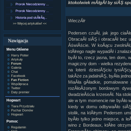
Lord Voldemort
ktokolwiek mĂłgÂł by siĂŞ s
Prorok Niecodzienny ...
[NZ]RozdziaÂł 9 cz....
Lucjusz Malfoy
Luna Lovegood
Prorok Niecodzienny ...
[NZ]RozdziaÂł 8 cz....
Minerwa MacGonagall
Historia pod skĂłrÂą...
[NZ]RozdziaÂł 8 cz....
Neville Longbottom
WieczĂłr
Nimfadora Tonks
>> Więcej artykułów! <<
>> Więcej fan fiction! <<
Peter Patigrew
Remus Lupin
Pedersen czuÂł, jak jego ciaÂ
Rita Skeeter
ObracaÂł siĂŞ i obracaÂł bez
Nawigacja
Ron Weasley
ÂświÂście. W koĂącu zwolniÂł
Rose Weasley
Menu Główne
Rowena Ravenclaw
ktĂłrego nagle wypadÂł i znalaz
Salazar Slytherin
Harry Potter
byÂł to, rzecz jasna, ten dom, 
Scorpius Malfoy
Artykuły
Severus Snape
magiczny dom - wielka rezydenc
Forum
Syriusz Black
Galeria
na loterii dziesiĂŞciu tysiĂŞ
Teddy Lupin
Chat
takÂże za jadalniĂŞ, byÂła je
Facebook
wÂłasna postaĂŚ
Fan Fiction
MiaÂła gÂładkie, pomalowane 
Współpraca
rozÂłoÂżonym bordowym dywan
Twitter
Daty premier
dwadzieÂścia krzeseÂł. Na stol
ale w tym momencie nie byÂło w 
Hogwart
kiedy w domu odbywaÂło siĂŞ 
Tiara Przydziału
Puchar Domów
stolik, na ktĂłrym Pedersen um
Hogwart
byÂło tylko jedno miejsce, a le
Pomoc
wino z Bordeaux, ktĂłre otrzy
Regulamin