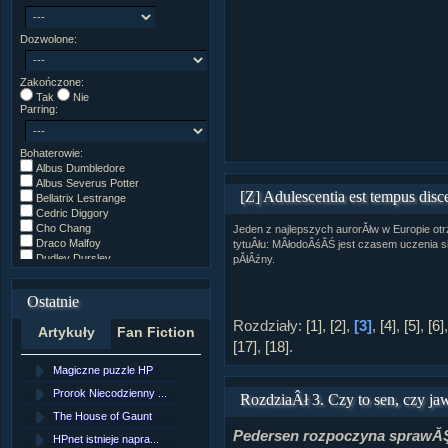
Dozwolone:
Zakończone:
Tak
Nie
Parring:
Bohaterowie:
Albus Dumbledore
Albus Severus Potter
[Z] Adulescentia est tempus discen
Bellatrix Lestrange
Cedric Diggory
Cho Chang
Jeden z najlepszych aurorĂłw w Europie ot
Draco Malfoy
tytuÂłu: MÂłodoÂśĂŚ jest czasem uczenia siĂ
Dudley Dursley
pĂłÂźny.
Fred/George Weasley
Ginny Weasley
Ostatnie
Godryk Gryffindor
Harry Potter
Rozdziały:
[1]
,
[2]
,
[3]
,
[4]
,
[5]
,
[6]
Artykuły
Fan Fiction
Helga Hufflepuff
[17]
,
[18]
.
Hermiona Granger
Hugo Weasley
Magiczne puzzle HP
[NZ]RozdziaÂł 10 cz...
Inne
James Potter
Prorok Niecodzienny ...
[NZ]RozdziaÂł 10 cz...
RozdziaÂł 3. Czy to sen, czy ja
James Syriusz Potter
The House of Gaunt
[NZ]RozdziaÂł 9 cz....
Lily Evans
Pedersen rozpoczyna sprawĂŞ. 
Lily Luna Potter
HPnet istnieje napra...
Remus Lupin