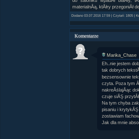
do saloniku wpadÂł biaÂły, l
materialnÂą, ktĂłry przegoniÂł d
Dodano 03.07.2016 17:59 | Czytań: 1805 | K
Komentarze
Marika_Chase
Eh..nie jestem do
tak dobrych tekst
bezsensownie teks
czyta. Poza tym 
nakreÂślajÂąc dok
czuje siĂŞ przytÂ
Na tym chyba za
pisaniu i krytykĂ
zostawiam facho
Jak dla mnie abso