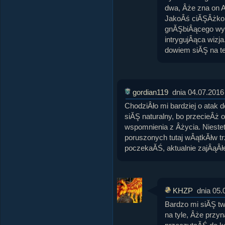
dwa, Âże zna on Al
JakoÂś ciĂŞÂżko 
gnĂŞbiÂącego wyrz
intrygujÂąca wiz
dowiem siĂŞ na te
gordian119
dnia 04.07.2016
ChodziÂło mi bardziej o atak 
siĂŞ naturalny, bo przecieÂż 
wspomnienia z Âżycia. Niestet
poruszonych tutaj wÂątkĂłw t
poczekaĂŚ, aktualnie zajÂąÂł
KHZP
dnia 05.
Bardzo mi siĂŞ tw
na tyle, Âże przy