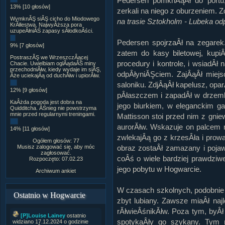
Pedersen pomknÂąÂł do portu,
13% [10 głosów]
zerkali na niego z oburzeniem.
WymknĂŞ siĂŞ cicho do Miodowego
na trasie Sztokholm - Lubeka od
KrĂłlestwa. NajwyÂższa pora
uzupeÂłniĂŚ zapasy sÂłodkoÂści.
Pedersen spojrzaÂł na zegarek
9% [7 głosów]
zatem do kasy biletowej, kupi
PostraszĂŞ we WrzeszczÂącej
procedury i kontrole, i wsiadÂł
Chacie. Uwielbiam oglÂądaĂŚ miny
przechodniĂłw, kiedy wydaje im siĂŞ,
odpÂłyniĂŞciem. ZajÂąÂł miej
Âże uciekajÂą od duchĂłw i upiorĂłw.
saloniku. ZdjÂąÂł kapelusz, op
12% [9 głosów]
pÂłaszczem i zapadÂł w drzemk
KaÂżda pogoda jest dobra na
jego biurkiem, w eleganckim ga
Quidditcha. ÂŚnieg nie powstrzyma
mnie przed regularnymi treningami.
Mattisson stoi przed nim z gni
aurorĂłw. Wskazuje on palcem 
14% [11 głosów]
zwlekajÂą go z krzesÂła i prowa
Ogółem głosów: 77
Musisz zalogować się, aby móc
obraz zostaÂł zamazany i pojaw
zagłosować.
coÂś o wiele bardziej prawdzi
Rozpoczęto: 07.02.23
jego pobytu w Hogwarcie.
Archiwum ankiet
W czasach szkolnych, podobnie 
Ostatnio w Hogwarcie
zbyt lubiany. Zawsze miaÂł na
rĂłwieÂśnikĂłw. Poza tym, byÂ
[P]Louise Lainey
ostatnio
spotykaÂły go szykany. Tym 
widziano 17.12.2024 o godzinie