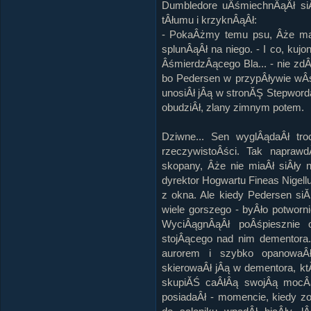
Dumbledore uÂśmiechnÂąÂł siĂ
tÂłumu i krzyknÂąÂł:
- PokaÂżmy temu psu, Âże ma
splunÂąÂł na niego. - I co, kuj
ÂśmierdzÂącego Bla... - nie z
bo Pedersen w przypÂływie wÂ
unosiÂł jÂą w stronĂŞ Stepworda
obudziÂł, zlany zimnym potem.
Dziwne... Sen wyglÂądaÂł tro
rzeczywistoÂści. Tak naprawd
skopany, Âże nie miaÂł siÂły 
dyrektor Hogwartu Fineas Nigell
z okna. Ale kiedy Pedersen si
wiele gorszego - byÂło potworn
WyciÂągnÂąÂł poÂśpiesznie 
stojÂącego nad nim dementora
aurorem i szybko opanowaÂł
skierowaÂł jÂą w dementora, kt
skupiĂŚ caÂłÂą swojÂą mocÂą
posiadaÂł - momencie, kiedy zo