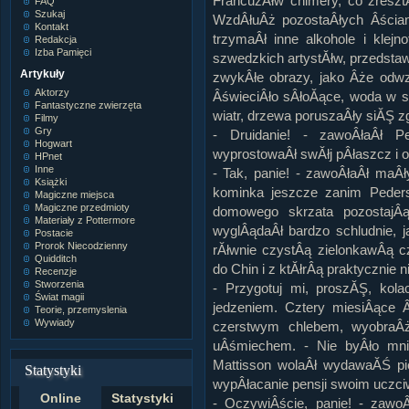
FrancuzĂłw chimery, co zresz
FAQ
Szukaj
WzdÂłuÂż pozostaÂłych Âścian
Kontakt
trzymaÂł inne alkohole i klej
Redakcja
Izba Pamięci
szwedzkich artystĂłw, przedstaw
Artykuły
zwykÂłe obrazy, jako Âże odw
Aktorzy
ÂświeciÂło sÂłoĂące, woda w st
Fantastyczne zwierzęta
wiatr, drzewa poruszaÂły siĂŞ z
Filmy
Gry
- Druidanie! - zawoÂłaÂł P
Hogwart
wyprostowaÂł swĂłj pÂłaszcz i 
HPnet
Inne
- Tak, panie! - zawoÂłaÂł maÂ
Książki
kominka jeszcze zanim Pede
Magiczne miejsca
Magiczne przedmioty
domowego skrzata pozostajÂą
Materiały z Pottermore
wyglÂądaÂł bardzo schludnie, j
Postacie
Prorok Niecodzienny
rĂłwnie czystÂą zielonkawÂą 
Quidditch
do Chin i z ktĂłrÂą praktycznie 
Recenzje
Stworzenia
- Przygotuj mi, proszĂŞ, kol
Świat magii
jedzeniem. Cztery miesiÂące
Teorie, przemyslenia
Wywiady
czerstwym chlebem, wyobraÂż
uÂśmiechem. - Nie byÂło mni
Mattisson wolaÂł wydawaĂŚ pi
Statystyki
wypÂłacanie pensji swoim uczc
Online
Statystyki
- OczywiÂście, panie! - zawo