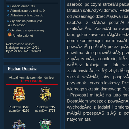
szeroko, po czym strzeliÂł pal
Goście online: 38
Napisanych artykułów:
1,087
Druidan sÂłuÂżyÂł domowi Peder
Administratorzy online: 0
Dodanych newsów:
10,564
Aktualnie online: 0 osób
Zdjęć w galerii:
21,490
od wczesnego dzieciĂąstwa i ba
Tematów na forum:
3,921
Łącznie na portalu jest
osobÂą, z ktĂłrÂą potrafiÂ
Postów na forum:
319,637
48,158 osób
szaleĂącĂłw. ZasiadÂł na swoi
Komentarzy do materiałów:
Ostatnio zarejestrowany:
222,019
tam, gdzie zawsze mĂłgÂł sie
Amelia Lajonet
Rozdanych pochwał:
3,327
domu konferencji i nie musiaÂ
Wlepionych ostrzeżeń:
4,170
Rekord osób online:
powaÂżnÂą prĂłbĂŞ przez goÂśc
Najwięcej userów:
1414
Było:
24.05.2026 16:48:00
chwili na stole pojawiÂł siĂŞ p
zupÂą rybnÂą, a obok niej fili
wrĂŞcz kolacja po tak wiel
Puchar Domów
zastanawiajÂąc siĂŞ zbyt dÂług
skrzat wrĂłciÂł, aby pospr
Aktualnym mistrzem domów jest
GRYFFINDOR
!
przysmak - orzech laskowy. Przy
wiernego skrzata domowego Ped
- Przygotuj mi teÂż na jutro r
DostaÂłem wreszcie powaÂżnÂą 
wychodzÂąc z jadalni i zmierza
Punktów:
1509
Punktów:
335
uczniów:
4220
uczniów:
3778
mĂłgÂł przespaĂŚ siĂŞ z po
natychmiast.