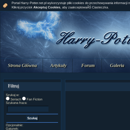
Portal Harry-Potter.net.pl wykorzystuje pliki cookies do przechowywania informacji 
Kliknij przycisk
Akceptuj Cookies
, aby zaakceptowaĂŚ Ciasteczka.
Strona Główna
Artykuły
Forum
Galeria
Filtruj
Szukaj w:
Seriach
Fan Fiction
Szukana fraza:
Opcjonalnie:
Gatunek: