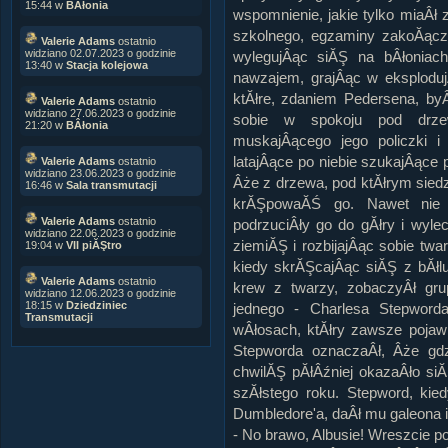
15:44 w
BÂłonia
wspomnienie, jakie tylko miaÂł 
szkolnego, egzaminy zakoĂączo
Valerie Adams
ostatnio
widziano 02.07.2023 o godzinie
wylegujÂąc siĂŞ na bÂłoniach
13:40 w
Stacja kolejowa
nawzajem, grajÂąc w eksplodu
ktĂłre, zdaniem Pedersena, byÂ
Valerie Adams
ostatnio
widziano 27.06.2023 o godzinie
sobie w spokoju pod drze
21:20 w
BÂłonia
muskajÂącego jego policzki 
latajÂące po niebie szukajÂące
Valerie Adams
ostatnio
widziano 23.06.2023 o godzinie
Âże z drzewa, pod ktĂłrym sied
16:46 w
Sala transmutacji
krĂŞpowaĂŚ go. Nawet nie 
Valerie Adams
ostatnio
podrzuciÂły go do gĂłry i wyle
widziano 22.06.2023 o godzinie
ziemiĂŞ i rozbijajÂąc sobie tw
19:04 w
VII piĂŞtro
kiedy skrĂŞcajÂąc siĂŞ z bĂł
Valerie Adams
ostatnio
krew z twarzy, zobaczyÂł gr
widziano 12.06.2023 o godzinie
18:15 w
Dziedziniec
jednego - Charlesa Stepword
Transmutacji
wÂłosach, ktĂłry zawsze pojaw
Stepworda oznaczaÂł, Âże gd
chwilĂŞ pĂłÂźniej okazaÂło si
szĂłstego roku. Stepword, ki
Dumbledore'a, daÂł mu galeona i
- No brawo, Albusie! Wreszcie p