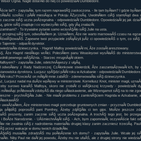
o Wisior Ognia. Nagle dotarÂło do niej co powiedziaÂł Dumbledore.
Âście lat?! - zapytaÂła, tym razem naprawdĂŞ zaskoczona. - Ile tam byÂłam? I gdzie byÂła
iÂłaÂś szeÂśc i pĂłÂł miesiÂąca w Pokoju ÂŻyczeĂą. UwolniÂłem ciĂŞ stamtÂąd dwa d
o zacznie siĂŞ uczta poÂżegnalna - odpowiedziaÂł Dumbledore. OpowiedziaÂł jej jak dziaÂ
, gdzie siĂŞ znajduje i co wydarzyÂło siĂŞ, gdy jÂą znalazÂł.
gzaminami? - To trywialne pytanie samo wcisnĂŞÂło siĂŞ Julie na usta.
ie przejmuj siĂŞ tym, odwoÂłaÂłem je. UznaÂłem, Âże nie warto marnowaĂŚ czasu na egza
ÂświĂŞtowaĂŚ. Zapewne twoi przyjaciele zdÂąÂżyli juÂż ci opowiedzieĂŚ o tym, co siĂŞ
 Tajemnic - odparÂł dyrektor.
powiedziaÂła dziewczynka. - Hagrid! Malfoy powiedziaÂł mi, Âże zostaÂł aresztowany.
Ş, Âże Hagrid niedÂługo wrĂłci. PoleciÂłem panu Weasleyowi wysÂłaĂŚ do ministerstw
olnili pewnego wiĂŞÂźnia. - Starzec mrugnÂąÂł okiem.
 Malfoyem? - zapytaÂła Julie, odetchnÂąwszy z ulgÂą.
ł odwoÂłany z Rady Nadzorczej. CzÂłonkowie stwierdzili, Âże zaszantaÂżowaÂł ich, by 
stanowiska dyrektora. Lucjusz spĂŞdzi pĂłÂł roku w Azkabanie - odpowiedziaÂł Dumbledore
pĂłÂł roku? PrzecieÂż on mĂłgÂł mnie zabiĂŚ! - zdenerwowaÂła siĂŞ dziewczynka.
Âż, Lucjusz nadal ma duÂże wpÂływy w ministerstwie. Korneliusz Knot, minister magii, uznaÂł
eby surowo karaĂŚ Malfoya, skoro nie zrobiÂł ci wiĂŞkszej krzywdy - powiedziaÂł dyr
mĂłwiÂąc prĂłbowaÂł zdobyĂŚ dla niego uÂłaskawienie, ale Wizengamot siĂŞ na to nie zgod
ieszne - prychnĂŞÂła Julie. - Nie miaÂł problemu z zamkniĂŞciem Hagrida w Azkabanie, 
uÂłaskawiĂŚ!
 uwaÂżaÂłem, Âże ministerstwo magii potrzebuje gruntownych zmian - przyznaÂł Dumbled
 ja pĂłjdĂŞ poprosiĂŚ pani Pomfrey, Âżeby zdjĂŞÂła ci ten gips. MoÂże jeszcze z
ĂŚ prezenty, zanim zacznie siĂŞ uczta poÂżegnalna. A trochĂŞ tego jest, bo przegap
, i BoÂże Narodzenie. - UÂśmiechnÂąÂł siĂŞ. - Ach, bym zapomniaÂł, oczywiÂście fakt o
łw nie zwalnia ciĂŞ z nadrobienia materiaÂłu drugiej klasy zanim zaczniesz trzeciÂą. Pau
iĂŞ przez wakacje w domu twoich dziadkĂłw.
bĂŞdĂŞ musiaÂła zdradziĂŚ mu poÂłoÂżenie ich domu? - zapytaÂła Julie. Wcale jej siĂ
aÂło. Niby Paul nie daÂł jej powodu, Âżeby mu nie ufaĂŚ, ale z drugiej strony nie wiedzia