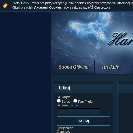
Portal Harry-Potter.net.pl wykorzystuje pliki cookies do przechowywania informacji 
Kliknij przycisk
Akceptuj Cookies
, aby zaakceptowaĂŚ Ciasteczka.
Strona Główna
Artykuły
Filtruj
Szukaj w:
Seriach
Fan Fiction
Szukana fraza:
Opcjonalnie:
Gatunek: