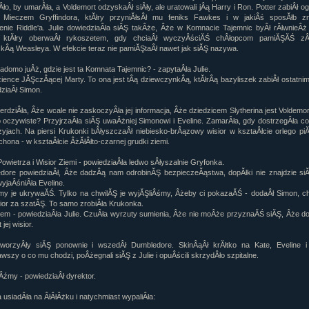
ło, by umarÂła, a Voldemort odzyskaÂł siÂły, ale uratowali jÂą Harry i Ron. Potter zabiÂł 
Mieczem Gryffindora, ktĂłry przyniĂłsÂł mu feniks Fawkes i w jakiÂś sposĂłb zn
nie Riddle'a. Julie dowiedziaÂła siĂŞ takÂże, Âże w Komnacie Tajemnic byÂł rĂłwnieÂż
, ktĂłry oberwaÂł rykoszetem, gdy chciaÂł wyczyÂściĂŚ chÂłopcom pamiĂŞĂŚ z
kÂą Weasleya. W efekcie teraz nie pamiĂŞtaÂł nawet jak siĂŞ nazywa.
iadomo juÂż, gdzie jest ta Komnata Tajemnic? - zapytaÂła Julie.
ience JĂŞczÂącej Marty. To ona jest tÂą dziewczynkÂą, ktĂłrÂą bazyliszek zabiÂł ostatni
ziaÂł Simon.
ierdziÂła, Âże wcale nie zaskoczyÂła jej informacja, Âże dziedzicem Slytherina jest Voldemor
o oczywiste? PrzyjrzaÂła siĂŞ uwaÂżniej Simonowi i Eveline. ZamarÂła, gdy dostrzegÂła co
zyjach. Na piersi Krukonki bÂłyszczaÂł niebiesko-brÂązowy wisior w ksztaÂłcie orlego piĂ
chona - w ksztaÂłcie ÂżĂłÂłto-czarnej grudki ziemi.
Powietrza i Wisior Ziemi - powiedziaÂła ledwo sÂłyszalnie Gryfonka.
dore powiedziaÂł, Âże dadzÂą nam odrobinĂŞ bezpieczeĂąstwa, dopĂłki nie znajdzie siĂ
wyjaÂśniÂła Eveline.
my je ukrywaĂŚ. Tylko na chwilĂŞ je wyjĂŞliÂśmy, Âżeby ci pokazaĂŚ - dodaÂł Simon, c
sior za szatĂŞ. To samo zrobiÂła Krukonka.
em - powiedziaÂła Julie. CzuÂła wyrzuty sumienia, Âże nie moÂże przyznaĂŚ siĂŞ, Âże d
 jej wisior.
tworzyÂły siĂŞ ponownie i wszedÂł Dumbledore. SkinÂąÂł krĂłtko na Kate, Eveline i
wszy o co mu chodzi, poÂżegnali siĂŞ z Julie i opuÂścili skrzydÂło szpitalne.
Âźmy - powiedziaÂł dyrektor.
 usiadÂła na ÂłĂłÂżku i natychmiast wypaliÂła: