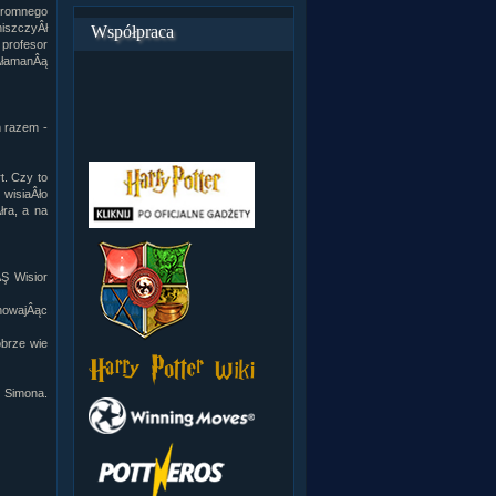
ogromnego
iszczyÂł
Współpraca
 profesor
ÂłamanÂą
m razem -
t. Czy to
 wisiaÂło
łra, a na
Ş Wisior
howajÂąc
obrze wie
 Simona.