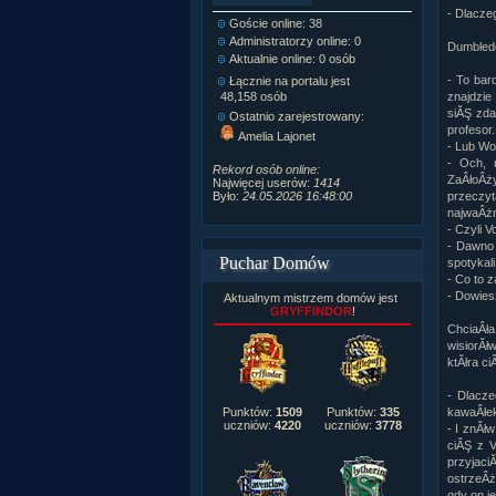
- Dlacze
Goście online: 38
Napisanych a
Administratorzy online: 0
Dodanych n
Dumbledo
Aktualnie online: 0 osób
Zdjęć w galeri
Tematów na f
- To bar
Łącznie na portalu jest
Postów na fo
48,158 osób
znajdzie
Komentarzy d
siĂŞ zda
Ostatnio zarejestrowany:
222,019
profesor.
Amelia Lajonet
Rozdanych p
- Lub Wod
Wlepionych o
- Och, n
Rekord osób online:
ZaÂłoÂż
Najwięcej userów:
1414
Było:
24.05.2026 16:48:00
przeczy
najwaÂżn
- Czyli 
- Dawno 
Puchar Domów
spotykal
- Co to 
- Dowies
Aktualnym mistrzem domów jest
GRYFFINDOR
!
ChciaÂła
wisiorĂł
ktĂłra ci
- Dlacze
Punktów:
1509
Punktów:
335
kawaÂłek
uczniów:
4220
uczniów:
3778
- I znĂł
ciĂŞ z V
przyjaci
ostrzeÂż
gdy on j