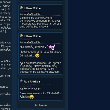
ili znowu
o, Âżeby
Liliana2194
stek juÂż
O choinka!
ro wtedy
31.07.2026 23:57
ama, a na
z innymi, bo brakowaÂło mi
 ÂżabĂŞ,
pomysÂłĂłw, bo pogorszyÂła siĂŞ
moja sytuacja psychiczna i bo LYS
na. Nagle
zniknĂŞÂła bez sÂłowa
echnĂŞÂła
ÂłkĂŞ.
Liliana2194
O choinka!
31.07.2026 23:57
 odparÂła
stĂŞpnym
Nie cierpiĂŞ urodzin
iedziaÂła
Nadal czujĂŞ siĂŞ na 17 lat, a juÂż
26 na karku
 w oczy,
A co do poprzedniego Hog, bardzo
chem. Nie
tĂŞskniĂŞ. Nowy mniej mi siĂŞ
abiÂł go
podobaÂł, bo nie wyszÂły mi
poboczne, bo za maÂło pisaÂłam
łem ciĂŞ
Rue Riddle
Do szopy hipogryfy, do szopy
herina -
wszyscy wraz!
26.07.2026 20:12
Jako tako, nawet mi siĂŞ sb dziÂś
iedziaÂła
ÂśniÂło
Archiwum
uszczaÂła
Niewiele