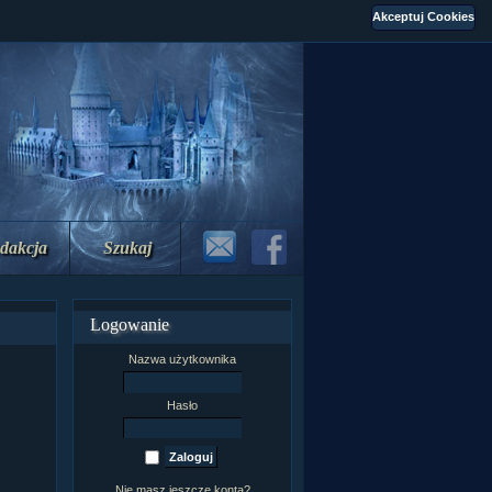
dakcja
Szukaj
Logowanie
Nazwa użytkownika
Hasło
Nie masz jeszcze konta?