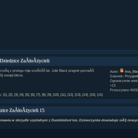
Dziedzice ZaÂłoÂżycieli
zeĂą z prologu mija szeÂśĂŚ lat. Julie Black pragnie poznaĂŚ
Autor:
Ana_Bla
Ş swojej blizny.
Gatunek:
Przygod
Ograniczenie wie
+13
Przeczytano 49292
y:
[1]
,
[2]
,
[3]
,
[4]
,
[5]
,
[6]
,
[7]
,
[8]
,
[9]
,
[10]
,
[11]
,
[12]
,
[13]
,
[14]
,
[15]
,
[16]
.
zice ZaÂłoÂżycieli 15
ziaÂł 10 cz...
ozmawia w skrzydle szpitalnym z Dumbledore'em. Dziewczynka dowiaduje siĂŞ nowy
ziaÂł 10 cz...
ziaÂł 9 cz....
upin