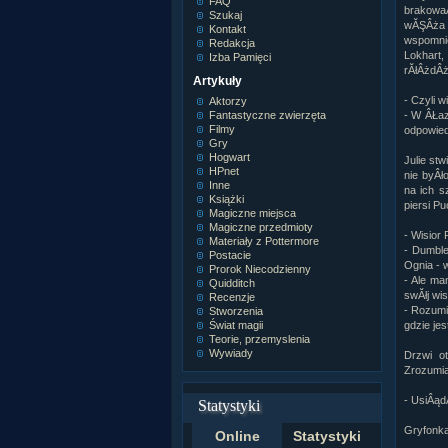
FAQ
brakowaÂ
Szukaj
wĂŞÂża 
Kontakt
wspomnie
Redakcja
Lokhart
Izba Pamięci
rĂłÂżdÂż
Artykuły
- Czyli w
Aktorzy
- W ÂŁaz
Fantastyczne zwierzęta
Filmy
odpowied
Gry
Hogwart
Julie stw
HPnet
nie byÂł
Inne
na ich s
Książki
piersi Pu
Magiczne miejsca
Magiczne przedmioty
- Wisior 
Materiały z Pottermore
- Dumble
Postacie
Ognia - 
Prorok Niecodzienny
- Ale ma
Quidditch
swĂłj wi
Recenzje
- Rozumi
Stworzenia
gdzie jest
Świat magii
Teorie, przemyslenia
Wywiady
Drzwi o
Zrozumia
- UsiÂąd
Statystyki
Gryfonka
Online
Statystyki