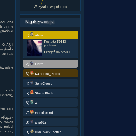
Wszystkie współprace
Najaktywniejsi
aÂł, Âże
le by mu
yjaÂśniÂł
1)
Alette
Posiada
59643
 KsiĂŞgi
punktów.
mogÂłaÂś
Przejdź do profilu
- Jednak
2)
fuerte
w, gdzie
3)
Katherine_Pierce
4)
Sam Quest
h trzech
5)
Shanti Black
ÂżdÂżkĂŞ,
6)
A.
 ten sam
7)
monciakund
b ÂłÂączy
8)
ny twoich
ania919
ny rodzaj
ostrzega,
9)
ulka_black_potter