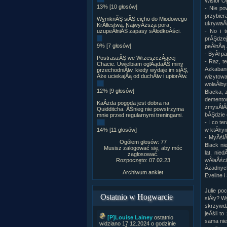
Wisior O
13% [10 głosów]
- Nie po
przybier
WymknĂŞ siĂŞ cicho do Miodowego
ukrywaÂł
KrĂłlestwa. NajwyÂższa pora
uzupeÂłniĂŚ zapasy sÂłodkoÂści.
- No i 
prĂŞdzej
9% [7 głosów]
peÂłnÂą 
- ByÂł p
PostraszĂŞ we WrzeszczÂącej
- Raz, t
Chacie. Uwielbiam oglÂądaĂŚ miny
Azkaban
przechodniĂłw, kiedy wydaje im siĂŞ,
Âże uciekajÂą od duchĂłw i upiorĂłw.
wizytowa
wolaÂłby
12% [9 głosów]
Blacka, 
dementor
KaÂżda pogoda jest dobra na
zmysÂłĂł
Quidditcha. ÂŚnieg nie powstrzyma
bĂŞdzie 
mnie przed regularnymi treningami.
- I co te
14% [11 głosów]
w ktĂłry
- MyÂślĂ
Ogółem głosów: 77
Black ni
Musisz zalogować się, aby móc
lat, nie
zagłosować.
Rozpoczęto: 07.02.23
wÂłaÂści
Âżadnych
Archiwum ankiet
Eveline i
Julie po
Ostatnio w Hogwarcie
siÂły? W
skrzywdz
jeÂśli t
[P]Louise Lainey
ostatnio
sama nie
widziano 17.12.2024 o godzinie