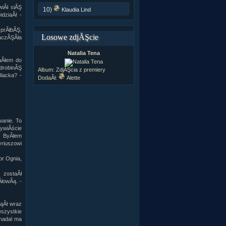
wiÂł siĂŞ
10)
Klaudia Lind
dziaÂł -
 prĂłbĂŞ,
Losowe zdjĂŞcie
zaczĂŞÂła
Natalia Tena
aÂłem do
drobinĂŞ
Album:
ZdjĂŞcia z premiery
lacka? -
DodaÂł:
Alette
anie. To
ywiÂście
. ByÂłem
yriuszowi
or Ognia,
m zostaÂł
ÂłowÂą. -
ÂąÂł wraz
szystkie
 nadal ma