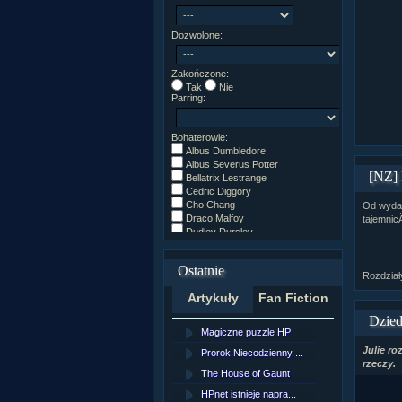
Dozwolone:
Zakończone:
Tak
Nie
Parring:
Bohaterowie:
Albus Dumbledore
Albus Severus Potter
[NZ] 
Bellatrix Lestrange
Cedric Diggory
Cho Chang
Od wydar
Draco Malfoy
tajemnicĂ
Dudley Dursley
Fred/George Weasley
Ginny Weasley
Ostatnie
Godryk Gryffindor
Rozdział
Harry Potter
Artykuły
Fan Fiction
Helga Hufflepuff
Hermiona Granger
Dzied
Hugo Weasley
Magiczne puzzle HP
[NZ]Rozd
Inne
Julie r
James Potter
Prorok Niecodzienny ...
[NZ]Rozd
rzeczy.
James Syriusz Potter
The House of Gaunt
[NZ]Rozd
Lily Evans
Lily Luna Potter
HPnet istnieje napra...
Remus L