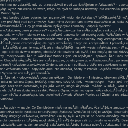
gnia przy sobie.
winni mu go zabraĂŚ, gdy go przeszukiwali przed zamkniĂŞciem w Azkabanie? - zapytaÂ
ajÂąc wyraz zdziwienia na twarz, ktĂłry nie byÂł do koĂąca udawany. Nie wiedziaÂła gdzi
 Wisior Ognia.
to jest bardzo dobre pytanie, jak przemyciÂł wisior do Azkabanu? WiĂŞkszoÂśĂŚ wiĂ
 czy pĂłÂźniej traci tam zmysÂły. Black mimo Âże jest tam prawie dwanaÂście lat, nadal 
ÂświadomoÂśĂŚ. Gdy go widziaÂłem, byÂł jedynie znudzony - odparÂł dyrektor.
an w Azkabanie, panie profesorze? - spytaÂła dziewczynka znĂłw udajÂąc zaskoczonÂą.
ego dnia, w ktĂłrym pierwszy raz straciÂłaÂś panowanie nad mocÂą ognia. WÂłaÂśnie wrĂ
u, gdy panna Deamers poinformowaÂła mnie o tym. Jako Naczelny Mag Wizengamotu m
ĂŚ wiĂŞzienie czarodziejĂłw, ale nigdy wczeÂśniej z tego nie korzystaÂłem. I prawdĂŞ 
m juÂż wiĂŞcej tam nie wracaĂŚ, ale chyba bĂŞdĂŞ musiaÂł - westchnÂąÂł starzec. - Wra
z jego celi bije dziwne ciepÂło, chociaÂż nie powinno tak byĂŚ, i nie mogÂą do niej zbliÂ
zy. Podejrzewam, Âże to wÂłaÂśnie Wisior Ognia ich odpĂŞdza i sprawia, Âże Black nie
w. ChociaÂż sÂądzĂŞ, Âże jest coÂś jeszcze, co utrzymuje go w ÂświadomoÂści, poniewa
chroniÂł kaÂżdego prawdziwego Gryfona, ale po tym co Black zrobiÂł, nie zasÂługuje na to 
raz? WrĂłci tam pan? - zapytaÂła Julie. Nie chciaÂła, Âżeby to zrobiÂł. Co jeÂśli trafiÂłby n
m Syriuszowi uda siĂŞ przemieniĂŚ?
Ş, Âże tak - odpowiedziaÂł ponurym gÂłosem Dumbledore. - I niestety, obawiam siĂŞ, Â
e odda mi Wisiora Ognia, bĂŞdĂŞ zmuszony uÂżyĂŚ siÂły - westchnÂąÂł. - Masz juÂż trz
dÂługo zaczniesz dorastaĂŚ, a jak juÂż wiesz, magia ÂżywioÂłu roÂśnie w siÂłĂŞ wraz 
ciela. JeÂśli nie dostaniesz szybko Wisiora Ognia, twoja moc ognia moÂże obudziĂŚ siĂŞ 
 czynnikĂłw z zewnÂątrz, bez twojej woli. A wtedy Wisiory Powietrza i Ziemi na nic zda
 Simonowi.
czuÂła ucisk w gardle. Co Dumbledore miaÂł na myÂśli mĂłwiÂąc, Âże bĂŞdzie zmuszon
yobraziÂła sobie dyrektora torturujÂącego Syriusza. WydaÂło jej siĂŞ to wrĂŞcz absurdaln
iÂłby drugiego czÂłowieka, niewaÂżne kim by byÂł. A Syriusz na pewno oddaÂłby mu wis
o zrobi, dementorzy bĂŞdÂą mogli zbliÂżyĂŚ siĂŞ do jego celi, co utrudni ucieczkĂŞ. Dz
 wiedziaÂła czemu, ale naprawdĂŞ zaleÂżaÂło jej, Âżeby Syriusz uciekÂł z Azkabanu i nie 