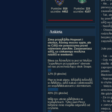
- Ale...
pierwszy
Punktów:
916
Punktów:
115
zauwaÂż
uczniów:
4452
uczniów:
4107
- Tak, a
by powrĂ
siĂŞ wyz
- NastĂŞ
- Obawia
Ankieta
rodzicĂ
bezpiecz
Zima przejĂŞÂła Hogwart i
zapytaÂł
okolice, Âśnieg mocno sypie, ale
to CiĂŞ nie powstrzyma przed
robieniem planĂłw. Zastanawiasz
Julie po
siĂŞ, co ciekawego moÂżna
robiĂŚ w weekend:
- Tak - o
- Gdy mi
Bitwa na ÂśnieÂżki to jest to! MoÂże
"zupeÂłnym przypadkiem" oberwie
miaÂło 
od nas przechodzÂący obok Snape.
zapropon
pewien, 
12% [9 głosów]
Blackowi
- Napraw
Plan to brak planu. BĂŞdĂŞ leÂżeĂŚ
to chyba
w ÂłĂłÂżku, piĂŚ kakao i plotkowaĂŚ
ze wspĂłÂłlokatorami z dormitorium.
- Widzis
aresztow
40% [31 głosów]
Ale gdyb
- Za co 
MĂłj nos utknie gÂłĂŞboko w
- To nie 
ksiÂąÂżkach. Tylko pani Pince
z zatrzy
bĂŞdzie mnie mogÂła odgoniĂŚ od
czytania.
miejsca,