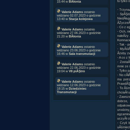
tu tylko 
15:44 w
BÂłonia
- Trzyna
Valerie Adams
ostatnio
- SpĂŞdz
widziano 02.07.2023 o godzinie
NiedÂług
13:40 w
Stacja kolejowa
ÂŻyczeĂą
- Co z e
Valerie Adams
ostatnio
- Och, n
widziano 27.06.2023 o godzinie
naleÂży 
21:20 w
BÂłonia
Komnacie
- Tak - 
Valerie Adams
ostatnio
- MyÂślĂ
widziano 23.06.2023 o godzinie
Âżeby zw
16:46 w
Sala transmutacji
- A co z
- ZostaÂ
Valerie Adams
ostatnio
mnie ze 
widziano 22.06.2023 o godzinie
- Tylko 
19:04 w
VII piĂŞtro
- No cĂł
ma potrz
Valerie Adams
ostatnio
PrawdĂŞ 
widziano 12.06.2023 o godzinie
- To Âśm
18:15 w
Dziedziniec
Transmutacji
chciaÂł 
- Zawsze
dobrze,
odpakowa
urodziny
egzaminĂ
uczyÂł c
- Czyli 
uÂśmiech