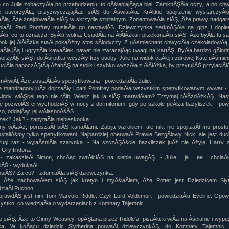
 co Julie zobaczyÂła po przebudzeniu, to oÂślepiajÂąca biel. ZamknĂŞÂła oczy, a po chw
ziaÂł 9 cz....
e otworzyÂła, przyzwyczajajÂąc siĂŞ do ÂświatÂła. KrĂłtkie spojrzenie wystarczyÂł
ziaÂł 8 cz....
Âła, Âże znajdowaÂła siĂŞ w skrzydle szpitalnym. ZorientowaÂła siĂŞ, Âże prawy nadgar
bolaÂł. Pani Pomfrey musiaÂła go nastawiĂŚ. Dziewczynka zerknĂŞÂła na gips i dopie
ziaÂł 8 cz....
Âła, co to oznacza. ByÂła wolna. UsiadÂła na ÂłĂłÂżku i przekonaÂła siĂŞ, Âże byÂła tu s
fan fiction! <<
obok jej ÂłĂłÂżka staÂł pokaÂźny stos sÂłodyczy. Z uÂśmiechem chwyciÂła czekoladowÂą
Âła jÂą i ugryzÂła kawaÂłek, nawet nie zwracajÂąc uwagi na kartĂŞ. ByÂła bardzo gÂłod
worzyÂły siĂŞ i do Âśrodka weszÂły trzy osoby. Julie na widok caÂłej i zdrowej Kate uÂśmi
uciÂła napoczĂŞtÂą ÂżabĂŞ na stolik i szybko wyszÂła z ÂłĂłÂżka, by przytuliĂŚ przyjaciĂł
 mĂłwiÂł, Âże zostaÂłaÂś spetryfikowana - powiedziaÂła Julie.
le mandragory juÂż dojrzaÂły i pani Pomfrey podaÂła wszystkim spetryfikowanym wywar -
Nigdy wiĂŞcej tego nie rĂłb! Wiesz jak ja siĂŞ martwiÂłam? Trzymaj rĂłÂżdÂżkĂŞ. Na
e pozwolĂŞ ci wychodziĂŚ w nocy z dormitorium, gdy po szkole peÂłza bazyliszek - pow
o, oddajÂąc jej wÂłasnoÂśĂŚ.
szek? Jak? - zapytaÂła niebieskooka.
y wÂąÂż, poruszaÂł siĂŞ kanaÂłami. Zabija wzrokiem, ale nikt nie spojrzaÂł mu prosto
staliÂśmy tylko spetryfikowani. Najbardziej oberwaÂł Prawie BezgÂłowy Nick, ale jest du
ugi raz - wyjaÂśniÂła szatynka. - Na szczĂŞÂście bazyliszek juÂż nie Âżyje. Harry z
Gryffindora.
 zakaszlaÂł Simon, chcÂąc zwrĂłciĂŚ na siebie uwagĂŞ. - Julie... ja... ee... chciaÂ
iĂŚ - wydukaÂł.
osiĂŚ? Za co? - zdumiaÂła siĂŞ dziewczynka.
, Âże zachowaÂłem siĂŞ jak kretyn i myÂślaÂłem, Âże Potter jest Dziedzicem Slyt
ziaÂł Puchon.
prawdĂŞ jest nim Tom Marvolo Riddle. Czyli Lord Voldemort - powiedziaÂła Eveline. Opow
zystko, co wiedziaÂła o wydarzeniach z Komnaty Tajemnic.
 siĂŞ, Âże to Ginny Weasley, opĂŞtana przez Riddle'a, pisaÂła krwiÂą na Âścianie i wyp
zka. W koĂącu dziedzic Slytherina porwaÂł dziewczynkĂŞ, do Komnaty Tajemnic. 