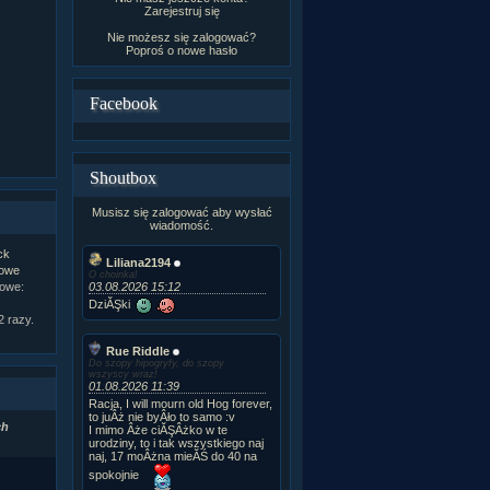
Zarejestruj się
Nie możesz się zalogować?
Poproś o
nowe hasło
Facebook
Shoutbox
Musisz się zalogować aby wysłać
wiadomość.
ck
Liliana2194
owe
O choinka!
03.08.2026 15:12
kowe:
DziĂŞki
 razy.
Rue Riddle
Do szopy hipogryfy, do szopy
wszyscy wraz!
01.08.2026 11:39
Racja, I will mourn old Hog forever,
to juÂż nie byÂło to samo :v
ch
I mimo Âże ciĂŞÂżko w te
urodziny, to i tak wszystkiego naj
naj, 17 moÂżna mieĂŚ do 40 na
spokojnie