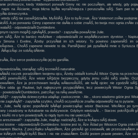
 panie profesorze, kiedy Voldemort porwaÂł Ginny nic nie poczuÂłam, ale wtedy, gdy poja
 napis na Âścianie, moja blizna byÂła wyraÂźniejsza i poruszaÂła siĂŞ. Sam pan to wi
yÂła dziewczynka.
le wtedy ciĂŞ nie zaswĂŞdziaÂła. MyÂślĂŞ, Âże to byÂł znak, Âże Voldemort znĂłw podejmie
łciĂŚ. A po porwaniu Ginny zapewne nie daÂła o sobie znaĂŚ, bo twoja moc ognia znĂłw 
walaĂŚ - odpowiedziaÂł Dumbledore.
pnym razem mogĂŞ zginÂąĂŚ, prawda? - zapytaÂła powaÂżnie Julie.
m siĂŞ, Âże to bardzo moÂżliwe - odpowiedziaÂł ze wspĂłÂłczuciem dyrektor. - Napis
łw Simona i Eveline, Âżeby przysÂłali im ich wisiory. To powinno zapewniĂŚ im o
eĂąstwa... ChoĂŚ zapewne niewiele to da. PamiĂŞtasz jak pytaÂłaÂś mnie o Syriusza B
, ÂłÂączÂąc ze sobÂą dÂłonie.
czuÂła, Âże serce podskoczyÂło jej do gardÂła.
dpowiedziaÂła, starajÂąc siĂŞ brzmieĂŚ naturalnie.
aÂłaÂś roczek poradziÂłem twojemu ojcu, Âżeby oddaÂł komuÂś Wisior Ognia na przechow
daĂŚ pewnoÂśĂŚ, Âże wisior bĂŞdzie bezpieczny, gdyby jemu coÂś siĂŞ staÂło. Ocz
owaÂłem, Âże ja przechowam twojÂą wÂłasnoÂśĂŚ, ale twĂłj ojciec nie zgodziÂł siĂŞ
Âże odda go Paulowi, byli najlepszymi przyjaciĂłÂłmi, lecz powierzyÂł Wisior Ognia S
 - powiedziaÂł Dumbledore, patrzÂąc na niÂą uwaÂżnie.
dĂŞ? - zapytaÂła dziewczynka udajÂąc zaskoczenie. - Ale... skoro wiadomo gdzie jest Wisi
 nie zaginÂąÂł? - zapytaÂła szybko, choĂŚ oczywiÂście znaÂła odpowiedÂź na to pytanie.
z, Julie, twĂłj ojciec popeÂłniÂł bÂłÂąd powierzajÂąc wisior Blackowi. WkrĂłtce po ty
any i osadzony w Azkabanie na doÂżywocie. Gdybym wiedziaÂł... - Starzec pokrĂŞciÂł g
y ktoÂś mi o tym powiedziaÂł, to nigdy bym mu nie uwierzyÂł...
go aresztowali? - zapytaÂła Julie, majÂąc nadziejĂŞ, Âże w koĂącu siĂŞ dowie.
jest istotne - odpowiedziaÂł Dumbledore. Istotne jest to, Âże Âślad po Wisiorze Ognia znikn
maniem Blacka. Z poczÂątku sÂądziÂłem, Âże gdzieÂś go zostawiÂł, ale przeszukaÂłem w
 w ktĂłrych mĂłgÂł byĂŚ Black i nic nie znalazÂłem. DziÂś jestem prawie pewien, Âże on