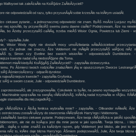
go Malfoyowi tak zaleÂżaÂło na KsiĂŞdze ZaÂłoÂżycieli?
rtykułów:
1,087
ewsów:
10,564
re nie odpowiedziaÂł od razu, tylko przysunÂąÂł sobie krzesÂło na ktĂłrym usiadÂł.
i:
21,490
orum:
3,921
dzo ciekawe pytanie... a jednoznacznej odpowiedzi nie znam. ByĂŚ moÂże Lucjusz myÂśl
rum:
319,637
 w niej sposĂłb, by przywrĂłciĂŚ swemu panu dawne ciaÂło? Podejrzewam, Âże na niewie
o materiałów:
Âła, bo Âżeby przeczytaĂŚ caÂłÂą, trzeba mieĂŚ Wisior Ognia, Powietrza lub Ziemi - w
ochwał:
3,327
y? - spytaÂła Julie.
strzeżeń:
4,170
ie, Wisior Wody nigdy nie dostaÂł mocy umoÂżliwiania wÂłaÂścicielowi przeczytania
ycieli. Co jednak nie znaczy, Âże Voldemort nie mĂłgÂł przeczytaĂŚ wiĂŞcej niÂż 
taĂŚ ty, Simon czy Eveline bez swoich wisiorĂłw - odpowiedziaÂł Dumbledore. 
iejsze kwestie nadal sÂą niedostĂŞpne dla Toma.
Voldemort miaÂł kiedyÂś KsiĂŞgĂŞ ZaÂłoÂżycieli? - zapytaÂła dziewczynka.
temu. Po Âśmierci twoich rodzicĂłw znalazÂłem jÂą w opuszczonym Dworze Lestrange'Ăł
i siĂŞ ÂśmiercioÂżercy - odparÂł dyrektor.
za najwaÂżniejsze kwestie? - zapytaÂła Gryfonka.
z siĂŞ w swoim czasie, Julie - odpowiedziaÂł Dumbledore.
 zaprotestowaĂŚ, ale zrezygnowaÂła. Cokolwiek to byÂło, na pewno wymagaÂło wszystkic
w. Machinalnie spojrzaÂła na swojÂą rĂłÂżdÂżkĂŞ, ktĂłrÂą nadal trzymaÂła w rĂŞku. RĂł
Âągle stanowiÂła dla niej zagadkĂŞ...
go rĂłÂżdÂżka z ÂłzÂą feniksa wybraÂła mnie? - zapytaÂła. - Ollivander mĂłwiÂł, Âże
 ostrokrzewu zostaÂł uÂżyty do stworzenia rĂłÂżdÂżek Harry'ego i Voldemorta.
w zadaÂłaÂś bardzo ciekawe pytanie. Podejrzewam, Âże twoja rĂłÂżdÂżka w jakiÂś sposĂł
oldemortem, ale nie do koĂąca jest dla mnie jasne w jaki sposĂłb. Twoja blizna... i bliz
ĂłÂł... dajÂą o sobie znaĂŚ za kaÂżdym razem, gdy Voldemort jest blisko, ale jest to in
enia niÂż to, ktĂłre daje blizna Harry'ego. ÂŚmiem podejrzewaĂŚ, Julie, Âże twoja blizna 
est blisko odzyskania ciaÂła - wyjaÂśniÂł Dumbledore.