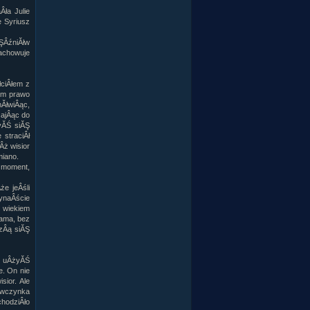
ła Julie
e Syriusz
ŞÂźniĂłw
zachowuje
łciÂłem z
am prawo
mĂłwiÂąc,
cajÂąc do
żyĂŚ siĂŞ
 straciÂł
Âż wisior
miano.
a moment,
że jeÂśli
ynaÂście
z wiekiem
sama, bez
dzÂą siĂŞ
y uÂżyĂŚ
e. On nie
ior. Ale
iewczynka
chodziÂło