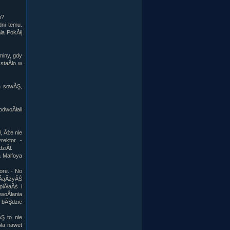
m?
ni temu.
ła PokĂłj
miny, gdy
 staÂło w
a sowĂŞ,
odwoÂłali
.
, Âże nie
ektor. -
ziÂł.
a Malfoya
ore. - No
dÂąÂżyĂŚ
iÂłaÂś i
dwoÂłania
l bĂŞdzie
Ş to nie
Âła nawet