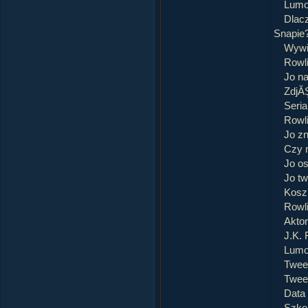
Lumo
Dlacz
Snapie
Wywia
Rowli
Jo na
ZdjĂŞ
Seria
Rowli
Jo zn
Czy 
Jo os
Jo tw
Kosz
Rowli
Aktor
J.K. 
Lumo
Tweet
Twee
Data 