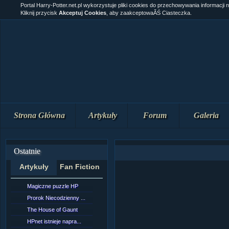
Portal Harry-Potter.net.pl wykorzystuje pliki cookies do przechowywania informacji 
Kliknij przycisk
Akceptuj Cookies
, aby zaakceptowaĂŚ Ciasteczka.
Strona Główna
Artykuły
Forum
Galeria
Ostatnie
Artykuły
Fan Fiction
Magiczne puzzle HP
[NZ]RozdziaÂł 10 cz...
Prorok Niecodzienny ...
[NZ]RozdziaÂł 10 cz...
The House of Gaunt
[NZ]RozdziaÂł 9 cz....
HPnet istnieje napra...
Remus Lupin