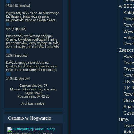
OmĂłw
w BBC
13% [10 głosów]
Kolej
WymknĂŞ siĂŞ cicho do Miodowego
KrĂłlestwa. NajwyÂższa pora
Rowli
uzupeÂłniĂŚ zapasy sÂłodkoÂści.
Rowli
9% [7 głosów]
Wywi
PostraszĂŞ we WrzeszczÂącej
Fotos
Chacie. Uwielbiam oglÂądaĂŚ miny
przechodniĂłw, kiedy wydaje im siĂŞ,
Rowli
Âże uciekajÂą od duchĂłw i upiorĂłw.
Zaszcz
12% [9 głosów]
Rowl
Twee
KaÂżda pogoda jest dobra na
Quidditcha. ÂŚnieg nie powstrzyma
Twee
mnie przed regularnymi treningami.
Rowl
14% [11 głosów]
J.K R
Ogółem głosów: 77
J.K 
Musisz zalogować się, aby móc
zagłosować.
Rowli
Rozpoczęto: 07.02.23
Od ze
Archiwum ankiet
Aria
Czyte
Ostatnio w Hogwarcie
filmy.
Twee
[P]Louise Lainey
Aktua
ostatnio widziano 17.12.2024 o