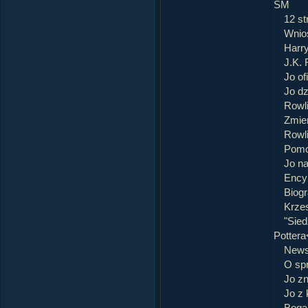
SM
12 st
Wnio
Harry
J.K. 
Jo of
Jo dz
Rowli
Zmier
Rowli
Pomo
Jo na
Ency
Biogr
Krze
"Sie
Pottera
News
O spr
Jo z
Jo z 