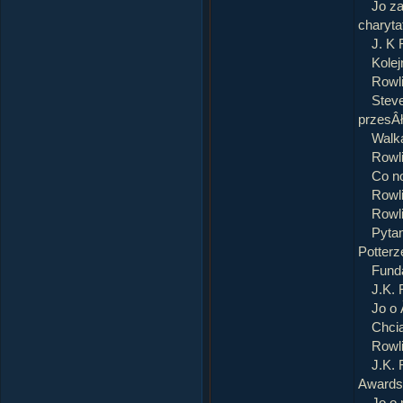
Jo z
charyt
J. K
Kole
Rowli
Stev
przesÂł
Walka
Rowli
Co n
Rowli
Rowli
Pytan
Potterz
Funda
J.K.
Jo o 
Chci
Rowl
J.K. 
Awards