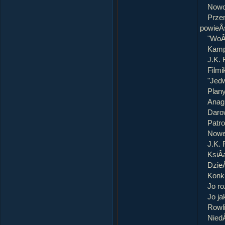
NowoÂ
Prze
powieÂś
"WoÂ
Kampa
J.K. 
Filmi
"Jedw
Plan
Anag
Daro
Patro
Nowe 
J.K. 
KsiÂą
Dzie
Konku
Jo ro
Jo ja
Rowli
NiedÂ