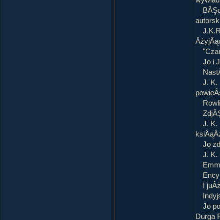
wywiad
BĂŞdz
autorsk
J.K.
ÂżyjÂą
"Czar
Jo i 
Nast
J. K.
powieÂ
Rowli
ZdjĂŞ
J. K.
ksiÂąÂ
Jo zd
J. K.
Emma
Encyk
I juÂ
Indyj
Jo p
Durga 