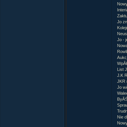
Nowy
Inter
Zaktu
Jo z
Kolej
Neus
Jo - 
Nowa
Rowli
Aukcj
WpÂł
List 
J.K R
JKR m
Jo w
Wale
ByĂŚ 
Spra
Trudn
Nie d
Nowy