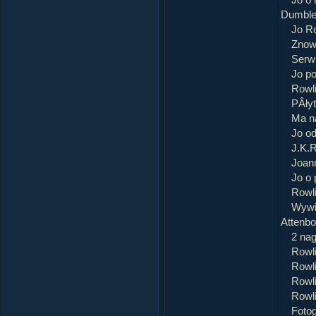
Jo o 
Dumble
Jo Ro
Znow
Serwi
Jo p
Rowl
PÂłyt
Ma n
Jo o
J.K.
Joann
Jo o 
Rowli
Wywia
Attenbo
2 nag
Rowl
Rowli
Rowli
Rowl
Fotog