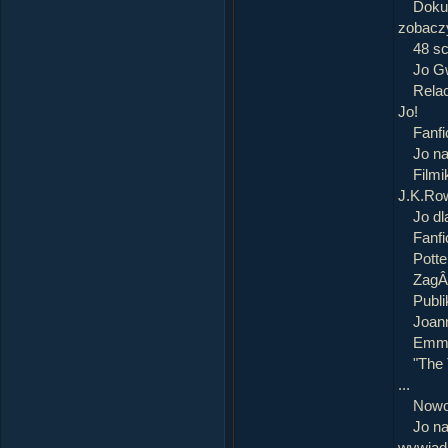
Dokum
zobacz
48 sc
Jo G
Rela
Jo!
Fanfi
Jo na
Film
J.K.Row
Jo dl
Fanfi
Potte
ZagÂł
Publi
Joan
Emma 
"The 
...
NowoÂ
Jo na