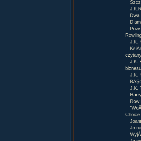
Szcze
J.K.R
Dwa 
Diam
Powst
Rowlin
J.K. 
KsiÂą
czytany
J.K. 
biznes
J.K. 
BĂŞd
J.K. 
Harr
Rowli
"WoÂł
Choice
Joann
Jo na
WyjÂ