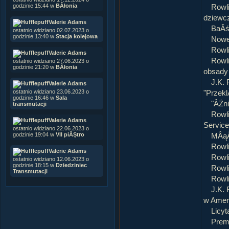
godzinie 15:44 w
BÂłonia
Rowli
dziewc
Valerie Adams
BaÂśn
ostatnio widziano 02.07.2023 o
godzinie 13:40 w
Stacja kolejowa
Nowe
Rowl
Valerie Adams
Rowl
ostatnio widziano 27.06.2023 o
godzinie 21:20 w
BÂłonia
obsady
J.K.
Valerie Adams
ostatnio widziano 23.06.2023 o
"Przek
godzinie 16:46 w
Sala
"ÂŻn
transmutacji
Rowli
Valerie Adams
Servic
ostatnio widziano 22.06.2023 o
godzinie 19:04 w
VII piĂŞtro
MÂąÂ
Rowl
Valerie Adams
Rowli
ostatnio widziano 12.06.2023 o
godzinie 18:15 w
Dziedziniec
Rowli
Transmutacji
Rowl
J.K. 
w Amer
Licyt
Premi