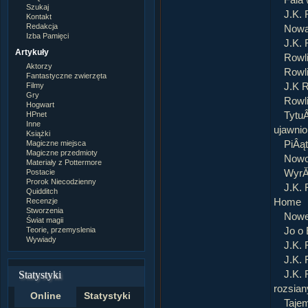
Fala
Szukaj
J.K. 
Kontakt
Redakcja
Nowa
Izba Pamięci
J.K. 
Artykuły
Rowl
Aktorzy
Rowli
Fantastyczne zwierzęta
Filmy
J.K R
Gry
Rowli
Hogwart
HPnet
TytuÂ
Inne
ujawni
Książki
Magiczne miejsca
PiÂąt
Magiczne przedmioty
Nowo
Materiały z Pottermore
Postacie
WyrĂł
Prorok Niecodzienny
J.K. 
Quidditch
Recenzje
Home
Stworzenia
Nowe 
Świat magii
Teorie, przemyslenia
Jo o
Wywiady
J.K. 
J.K. 
J.K. 
Statystyki
rozsia
Online
Statystyki
Tajem