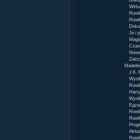
Doku
Wirtu
Rowli
Rowli
Doku
Jo i 
Magia
Czaro
Nowe
Zatrz
Madele
J.K. 
Wyni
Rowli
Harry
Wyni
Egza
Rowli
Rowl
Prog
Aktua
Rowli