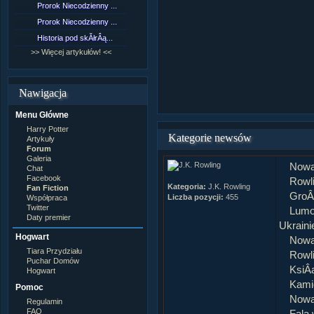
Prorok Niecodzienny ...
[NZ]RozdziaÂł 9 cz....
Prorok Niecodzienny ...
[NZ]RozdziaÂł 8 cz....
Historia pod skĂłrÂą...
[NZ]RozdziaÂł 8 cz....
>> Więcej artykułów! <<
>> Więcej fan fiction! <<
Nawigacja
Menu Główne
Harry Potter
Kategorie newsów
Artykuły
Forum
Galeria
Nowa
Chat
Facebook
Rowli
Kategoria:
J.K. Rowling
Fan Fiction
GroÂ
Liczba pozycji:
455
Współpraca
Twitter
Lumo
Daty premier
Ukraini
Hogwart
Nowa
Tiara Przydziału
Rowli
Puchar Domów
KsiÂ
Hogwart
Kamie
Pomoc
Nowa
Regulamin
FAQ