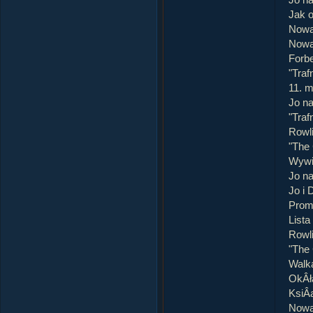
Jo na
Jak 
Nowa
Nowa
Forb
"Traf
11. m
Jo na
"Traf
Rowl
"The
Wywi
Jo na
Jo i 
Prom
Lista
Rowli
"The
Walka
OkÂł
KsiÂ
Nowa