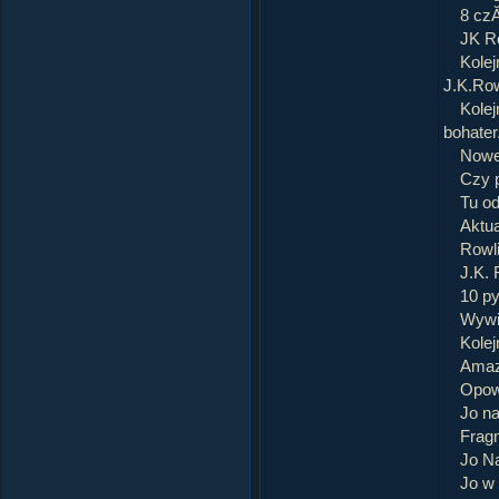
8 cz
JK Ro
Kolej
J.K.Row
Kolej
bohater
Nowe
Czy 
Tu od
Aktua
Rowli
J.K. 
10 p
Wywia
Kolej
Amaz
Opowi
Jo na
Fragm
Jo N
Jo w 