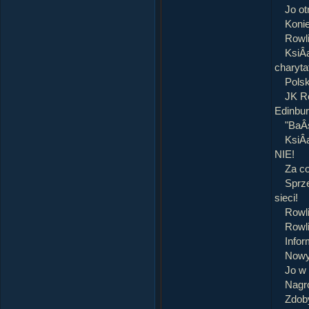
Jo o
Koni
Rowli
KsiÂą
charyt
Polsk
JK R
Edinbur
"BaÂ
KsiÂ
NIE!
Za co
Sprze
sieci!
Rowli
Rowli
Infor
Nowy 
Jo w 
Nagro
Zdob