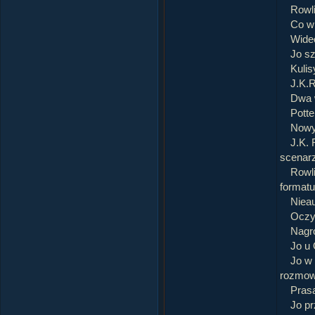
Rowl
Co wi
Wide
Jo s
Kulis
J.K.R
Dwa 
Potte
Nowy
J.K. 
scenar
Rowl
formatu
Nieau
Oczy
Nagro
Jo u 
Jo w 
rozmo
Prasa
Jo pr