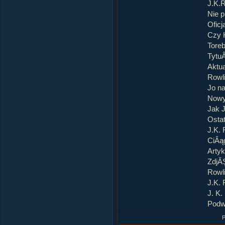
J.K.R
Nie 
Oficj
Czy H
Tore
TytuÂ
Aktua
Rowl
Jo na
Nowy
Jak J
Osta
J.K.
CiÂąg
Artyk
ZdjĂ
Rowl
J.K. 
J. K.
PodwĂ
P