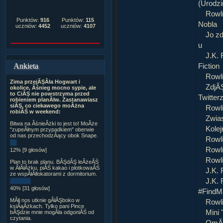
(Urodzi
Rowl
Punktów:
916
Punktów:
115
Nobla
uczniów:
4452
uczniów:
4107
Jo zd
u
J.K. 
Ankieta
Fiction
Rowl
Zima przejĂŞÂła Hogwart i
ZdjĂŞ
okolice, Âśnieg mocno sypie, ale
to CiĂŞ nie powstrzyma przed
Twitter
robieniem planĂłw. Zastanawiasz
siĂŞ, co ciekawego moÂżna
Rowli
robiĂŚ w weekend:
Zwias
Bitwa na ÂśnieÂżki to jest to! MoÂże
Kolej
"zupeÂłnym przypadkiem" oberwie
od nas przechodzÂący obok Snape.
Rowli
Rowli
12% [9 głosów]
Rowl
Plan to brak planu. BĂŞdĂŞ leÂżeĂŚ
w ÂłĂłÂżku, piĂŚ kakao i plotkowaĂŚ
J.K. 
ze wspĂłÂłlokatorami z dormitorium.
J.K. 
40% [31 głosów]
#FindM
MĂłj nos utknie gÂłĂŞboko w
Rowl
ksiÂąÂżkach. Tylko pani Pince
Mini 
bĂŞdzie mnie mogÂła odgoniĂŚ od
czytania.