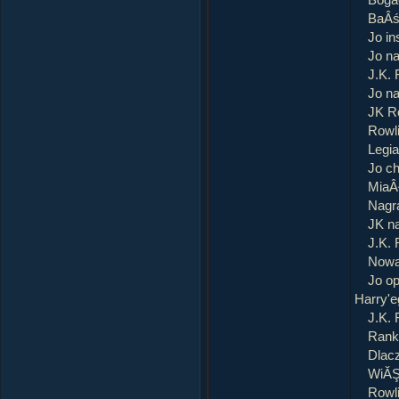
Bogac
BaÂśn
Jo in
Jo n
J.K.
Jo na
JK Ro
Rowl
Legia
Jo ch
MiaÂł
Nagra
JK n
J.K. 
Nowa
Jo op
Harry'e
J.K.
Ranki
Dlac
WiĂŞc
Rowli