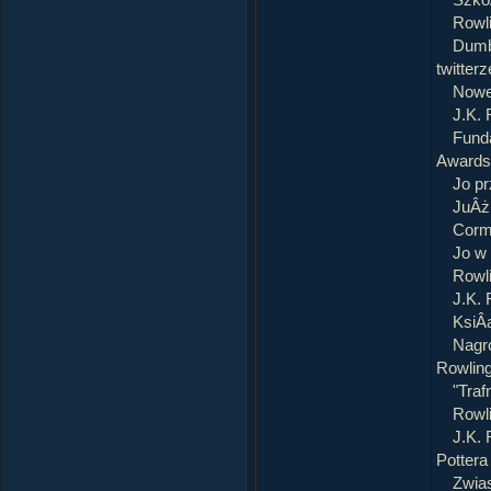
Szko
Rowl
Dumbl
twitterz
Nowe
J.K. 
Fund
Awards
Jo p
JuÂż 
Cormo
Jo w
Rowli
J.K.
KsiÂą
Nagr
Rowlin
"Tra
Rowli
J.K. 
Pottera
Zwia