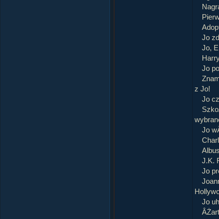
Nagra
Pierw
Adop
Jo zd
Jo, E
Harry
Jo po
Znam
z Jo!
Jo c
Szko
wybran
Jo w
Charl
Albu
J.K. 
Jo p
Joann
Hollywo
Jo u
ÂŻart