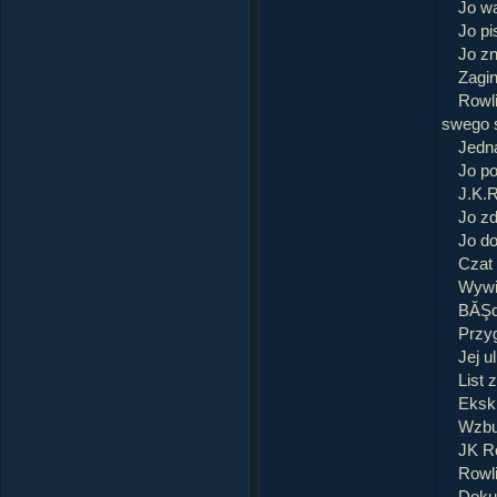
Jo w
Jo p
Jo zn
Zagin
Rowl
swego 
Jedna
Jo po
J.K.R
Jo zd
Jo d
Czat 
Wywi
BĂŞdz
Przy
Jej u
List 
Eksk
Wzbu
JK R
Rowli