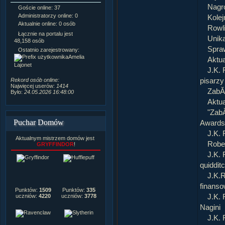
Nagr
Goście online: 37
Napisanych artykułów:
1,087
Administratorzy online: 0
Dodanych newsów:
10,564
Kolej
Aktualnie online: 0 osób
Zdjęć w galerii:
21,490
Rowl
Tematów na forum:
3,921
Łącznie na portalu jest
Unika
Postów na forum:
319,637
48,158 osób
Komentarzy do materiałów:
Spra
Ostatnio zarejestrowany:
222,019
Amelia
Aktua
Rozdanych pochwał:
3,327
Lajonet
J.K. 
Wlepionych ostrzeżeń:
4,170
pisarzy
Rekord osób online:
Najwięcej userów:
1414
ZabĂł
Było:
24.05.2026 16:48:00
Aktua
"ZabĂ
Puchar Domów
Awards
J.K.
Aktualnym mistrzem domów jest
Rober
GRYFFINDOR
!
J.K.
quiddit
J.K.R
finans
Punktów:
1509
Punktów:
335
J.K.
uczniów:
4220
uczniów:
3778
Nagini
J.K.