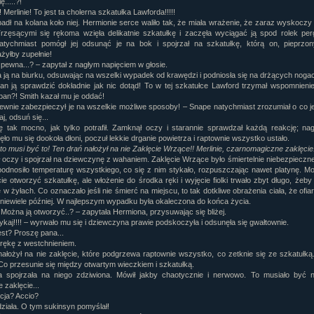
ę.....?!
 Merlinie! To jest ta cholerna szkatułka Lawforda!!!!!
rtykułów:
1,087
adł na kolana koło niej. Hermionie serce waliło tak, że miała wrażenie, że zaraz wyskoczy 
ewsów:
10,564
Trzęsącymi się rękoma wzięła delikatnie szkatułkę i zaczęła wyciągać ją spod rolek pe
i:
21,490
tychmiast pomógł jej odsunąć je na bok i spojrzał na szkatułkę, którą on, pieprzon
orum:
3,921
żyłby zupełnie!
rum:
319,637
 pewna...? – zapytał z nagłym napięciem w głosie.
o materiałów:
a ją na biurku, odsuwając na wszelki wypadek od krawędzi i podniosła się na drżących noga
an ją sprawdzić dokładnie jak nic dotąd! To w tej szkatułce Lawford trzymał wspomnieni
ochwał:
3,327
pan?! Smith kazał mu je oddać!
strzeżeń:
4,170
ewnie zabezpieczył je na wszelkie możliwe sposoby! – Snape natychmiast zrozumiał o co je
, odsuń się...
ię tak mocno, jak tylko potrafił. Zamknął oczy i starannie sprawdzał każdą reakcję; nag
ęło mu się dookoła dłoni, poczuł lekkie drganie powietrza i raptownie wszystko ustało.
to musi być to! Ten drań nałożył na nie Zaklęcie Wrzące!! Merlinie, czarnomagiczne zaklęcie.
 oczy i spojrzał na dziewczynę z wahaniem. Zaklęcie Wrzące było śmiertelnie niebezpieczn
odnosiło temperaturę wszystkiego, co się z nim stykało, rozpuszczając nawet platynę. M
ie otworzyć szkatułkę, ale włożenie do środka ręki i wyjęcie fiolki trwało zbyt długo, żeby
ę w żyłach. Co oznaczało jeśli nie śmierć na miejscu, to tak dotkliwe obrażenia ciała, że ofia
 niewiele później. W najlepszym wypadku była okaleczona do końca życia.
? Można ją otworzyć..? – zapytała Hermiona, przysuwając się bliżej.
ykaj!!!! – wyrwało mu się i dziewczyna prawie podskoczyła i odsunęła się gwałtownie.
est? Proszę pana...
rękę z westchnieniem.
nałożył na nie zaklęcie, które podgrzewa raptownie wszystko, co zetknie się ze szkatułką.
 Co przesunie się między otwartym wieczkiem i szkatułką.
 spojrzała na niego zdziwiona. Mówił jakby chaotycznie i nerwowo. To musiało być 
 zaklęcie...
acja? Accio?
działa. O tym sukinsyn pomyślał!