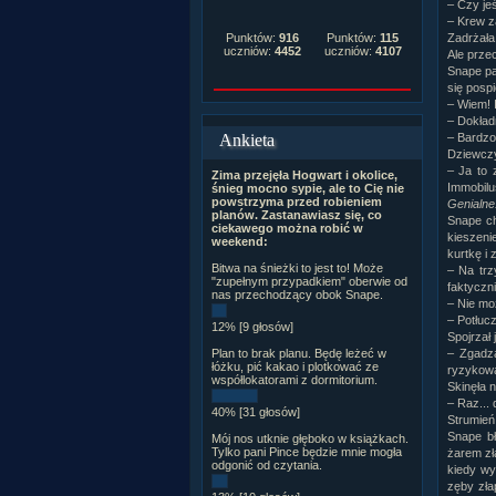
– Czy jeś
– Krew z
Punktów:
916
Punktów:
115
Zadrżała
uczniów:
4452
uczniów:
4107
Ale prze
Snape pat
się pospi
– Wiem! 
– Dokładn
Ankieta
– Bardzo
Dziewczy
– Ja to 
Zima przejęła Hogwart i okolice,
Immobilu
śnieg mocno sypie, ale to Cię nie
powstrzyma przed robieniem
Genialne!
planów. Zastanawiasz się, co
Snape ch
ciekawego można robić w
kieszeni
weekend:
kurtkę i 
Bitwa na śnieżki to jest to! Może
– Na trz
"zupełnym przypadkiem" oberwie od
faktyczn
nas przechodzący obok Snape.
– Nie mo
– Potłucz
12% [9 głosów]
Spojrzał 
Plan to brak planu. Będę leżeć w
– Zgadza
łóżku, pić kakao i plotkować ze
ryzykow
współlokatorami z dormitorium.
Skinęła n
– Raz...
40% [31 głosów]
Strumień
Snape bł
Mój nos utknie głęboko w książkach.
Tylko pani Pince będzie mnie mogła
żarem zła
odgonić od czytania.
kiedy wys
zęby zła