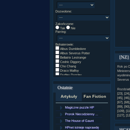
Dozwolone:
Zakończone:
Tak
Nie
Parring:
Bohaterowie:
Albus Dumbledore
Albus Severus Potter
[NZ]
Bellatrix Lestrange
Cedric Diggory
Cho Chang
Rok po D
Draco Malfoy
Minister
Dudley Dursley
wyelimin
Fred/George Weasley
Severus
Ginny Weasley
Ostatnie
Godryk Gryffindor
Rozdział
Harry Potter
[23]
,
[24]
Artykuły
Fan Fiction
Helga Hufflepuff
[45]
,
[46]
Hermiona Granger
[67]
,
[68]
Hugo Weasley
[89]
,
[90]
Magiczne puzzle HP
[NZ]Rozd
Inne
[109]
,
[11
James Potter
Prorok Niecodzienny ...
[NZ]Rozd
[127]
,
[1
James Syriusz Potter
The House of Gaunt
[NZ]Rozd
Lily Evans
Lily Luna Potter
HPnet istnieje naprawdę
Remus L
HGSS 