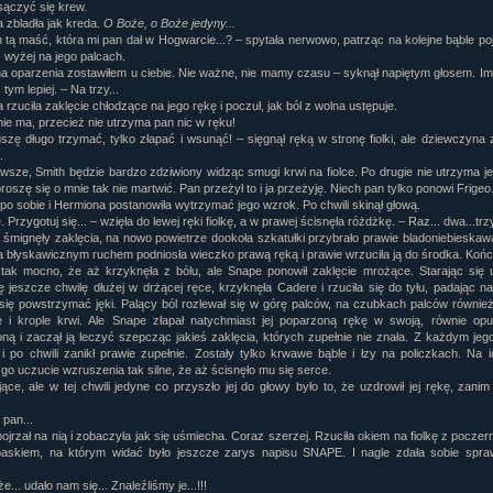
sączyć się krew.
 zbladła jak kreda.
O Boże, o Boże jedyny...
 tą maść, która mi pan dał w Hogwarcie...? – spytała nerwowo, patrząc na kolejne bąble po
z wyżej na jego palcach.
a oparzenia zostawiłem u ciebie. Nie ważne, nie mamy czasu – syknął napiętym głosem. Im
 tym lepiej. – Na trzy...
rzuciła zaklęcie chłodzące na jego rękę i poczuł, jak ból z wolna ustępuje.
ie ma, przecież nie utrzyma pan nic w ręku!
szę długo trzymać, tylko złapać i wsunąć! – sięgnął ręką w stronę fiolki, ale dziewczyna z
.
rwsze, Smith będzie bardzo zdziwiony widząc smugi krwi na fiolce. Po drugie nie utrzyma je
proszę się o mnie tak nie martwić. Pan przeżył to i ja przeżyję. Niech pan tylko ponowi Frigeo
 po sobie i Hermiona postanowiła wytrzymać jego wzrok. Po chwili skinął głową.
 Przygotuj się... – wzięła do lewej ręki fiolkę, a w prawej ścisnęła różdżkę. – Raz... dwa...trz
śmignęły zaklęcia, na nowo powietrze dookoła szkatułki przybrało prawie bladoniebieskaw
 błyskawicznym ruchem podniosła wieczko prawą ręką i prawie wrzuciła ją do środka. Koń
 tak mocno, że aż krzyknęła z bólu, ale Snape ponowił zaklęcie mrożące. Starając się
 jeszcze chwilę dłużej w drżącej ręce, krzyknęła Cadere i rzuciła się do tyłu, padając na
 się powstrzymać jęki. Palący ból rozlewał się w górę palców, na czubkach palców również
e i krople krwi. Ale Snape złapał natychmiast jej poparzoną rękę w swoją, równie opu
ną i zaczął ją leczyć szepcząc jakieś zaklęcia, których zupełnie nie znała. Z każdym je
ł i po chwili zanikł prawie zupełnie. Zostały tylko krwawe bąble i łzy na policzkach. Na 
 go uczucie wzruszenia tak silne, że aż ścisnęło mu się serce.
ące, ale w tej chwili jedyne co przyszło jej do głowy było to, że uzdrowił jej rękę, zanim 
pan...
ojrzał na nią i zobaczyła jak się uśmiecha. Coraz szerzej. Rzuciła okiem na fiolkę z poczer
askiem, na którym widać było jeszcze zarys napisu SNAPE. I nagle zdała sobie spra
.
e... udało nam się... Znaleźliśmy je...!!!