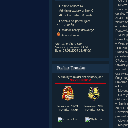
– Co ci si
– MAM!!!!
Goście online: 44
Napisanych a
Snape op
Administratorzy online: 0
Dodanych n
gardło. 
Aktualnie online: 0 osób
Zdjęć w galeri
Snape na
Tematów na f
Łącznie na portalu jest
zlekcewa
Postów na fo
48,158 osób
– Jesteś
Komentarzy d
Ostatnio zarejestrowany:
Postawił
222,019
– Musi p
Amelia Lajonet
Rozdanych p
Pamięta 
Wlepionych o
– Więc p
Rekord osób online:
Najwięcej userów:
1414
–Poczekaj
Było:
24.05.2026 16:48:00
Skupił s
prześlizn
Cholera, 
Otworzył
Puchar Domów
sekund p
oczywiśc
Aktualnym mistrzem domów jest
ścięła si
GRYFFINDOR
!
umierała
– I co...
– Nie dot
– Co to j
Oderwał 
– Smith 
Punktów:
1509
Punktów:
335
zetknie.
uczniów:
4220
uczniów:
3778
Hermiona
paskudne
– A lewit
– Nie po