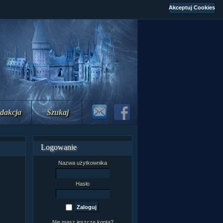
dakcja
Szukaj
Logowanie
Nazwa użytkownika
Hasło
Nie masz jeszcze konta?