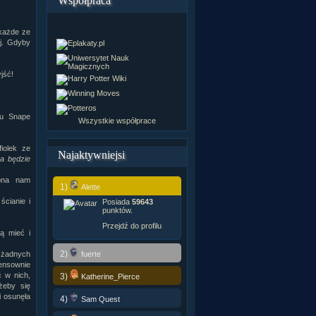
Współpraca
 każde ze
ej. Gdyby
jść!
cu Snape
Wszystkie współprace
iolek ze
Najaktywniejsi
ba będzie
ebna nam
1)
Alette
ścianie i
Posiada
59643
punktów.
Przejdź do profilu
ą mieć i
2)
fuerte
 żadnych
ensownie
 w nich,
3)
Katherine_Pierce
żeby się
i osunęła
4)
Sam Quest