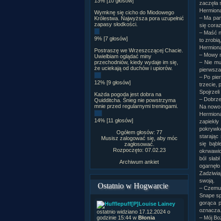
13% [10 głosów]
zaczęła 
Hermiona
Wymknę się cicho do Miodowego
– Ma pan
Królestwa. Najwyższa pora uzupełnić
zapasy słodkości.
się cora
– Maść n
9% [7 głosów]
to zrobią,
Hermiona 
Postraszę we Wrzeszczącej Chacie.
– Mowy n
Uwielbiam oglądać miny
przechodniów, kiedy wydaje im się,
– Nie mu
że uciekają od duchów i upiorów.
pierwsza
– Po pie
12% [9 głosów]
trzecie, 
Spojrzeli
Każda pogoda jest dobra na
– Dobrze.
Quidditcha. Śnieg nie powstrzyma
mnie przed regularnymi treningami.
Na nowo 
Hermiona
14% [11 głosów]
zapiekły
pokrywkę
Ogółem głosów: 77
starając
Musisz zalogować się, aby móc
się bąbl
zagłosować.
Rozpoczęto: 07.02.23
okrwawio
ból słab
Archiwum ankiet
ogarnęło
Zadziwiaj
swoją.
Ostatnio w Hogwarcie
– Czemu 
Snape sp
gorąca p
[P]Louise Lainey
oznacza
ostatnio widziano 17.12.2024 o
godzinie 15:44 w
Błonia
– Mój Boż