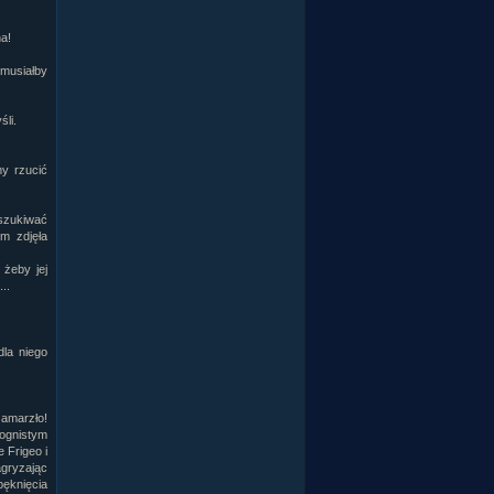
a!
 musiałby
śli.
my rzucić
eszukiwać
em zdjęła
 żeby jej
..
la niego
zamarzło!
ognistym
 Frigeo i
agryzając
pęknięcia