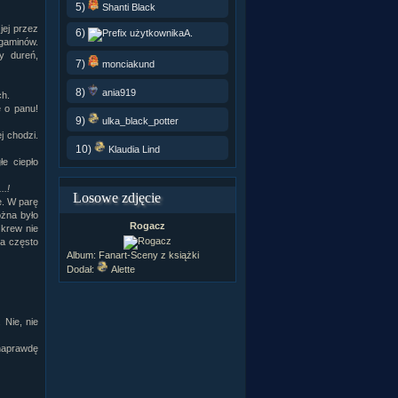
5)
Shanti Black
jej przez
6)
A.
rgaminów.
y dureń,
7)
monciakund
8)
ania919
ch.
e o panu!
9)
ulka_black_potter
j chodzi.
10)
Klaudia Lind
łe ciepło
..!
Losowe zdjęcie
e. W parę
ożna było
Rogacz
 krew nie
ra często
Album:
Fanart-Sceny z książki
Dodał:
Alette
 Nie, nie
naprawdę