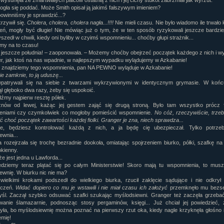
 wysunęła ze zmartwiałych palców ostatnią z nich i jej cichy stukot zabrzmiał jak wyrzut.
mogła się poddać. Może Smith opisał ją jakimś fałszywym imieniem?
owinniśmy je sprawdzić...?
rzywił się.
Cholera, cholera, cholera nagła...!!!!
Nie mieli czasu. Nie było wiadomo ile trwało
ń, mogły być długie! Nie mówiąc już o tym, że w ten sposób ryzykowali jeszcze bardzi
szedł w chwili, kiedy oni byliby w czyimś wspomnieniu... choćby głupi strażnik...
my na to czasu!
 jeszcze południa! – zaoponowała. – Możemy choćby obejrzeć początek każdego z nich i wy
r, jak ktoś na nas wpadnie, w najlepszym wypadku wylądujemy w Azkabanie!
e znajdziemy tego wspomnienia, pan NA PEWNO wyląduje w Azkabanie!
ie zamknie, to ją uduszę...
wpatrywali się na siebie z twarzami wykrzywionymi w identycznym grymasie. W koń
ł głęboko dwa razy, żeby się uspokoić.
źmy najpierw resztę półek.
znów od lewej, każąc jej gestem zająć się drugą stroną. Było tam wszystko prócz f
eniami czy czymkolwiek co mogłoby pomieścić wspomnienie.
No cóż, rzeczywiście, trze
ć choć początek zawartości każdej fiolki. Granger je zna, niech sprawdza...
e, będziesz kontrolować każdą z nich, a ja będę cię ubezpieczał. Tylko potrz
ewnia...
 rozejrzała się trochę bezradnie dookoła, omiatając spojrzeniem biurko, półki, szafkę na 
okienny.
e jest jedna u Lawforda...
dziemy teraz plątać się po całym Ministerstwie! Skoro mają tu wspomnienia, to musz
ewnię. W biurku nic nie ma?
ielkimi krokami podszedł do wielkiego biurka, rzucił zaklęcie sądujące i nie odkrył
eczeń.
Widać dopiero co mu je wstawili i nie miał czasu ich założyć
przemknęło mu bezs
śl. Zaczął szybko odsuwać szafki szukając myślodsiewni. Granger też zaczęła grzebać
anie ślamazarnie, podnosząc stosy pergaminów, księgi... Już chciał jej powiedzieć, 
yła, bo myślodsiewnię można poznać na pierwszy rzut oka, kiedy nagle krzyknęła głośno 
emię!