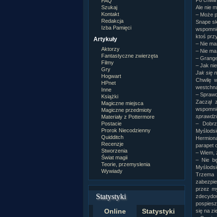
Po chwili
FAQ
Ale nie 
Szukaj
Kontakt
– Może p
Redakcja
Snape sk
Izba Pamięci
wspomnie
ktoś przy
Artykuły
– Nie ma
Aktorzy
– Nie ma
Fantastyczne zwierzęta
– Grange
Filmy
– Jak ni
Gry
Jak się n
Hogwart
Chwilę 
HPnet
westchną
Inne
– Sprawd
Książki
Zaczął 
Magiczne miejsca
wspomni
Magiczne przedmioty
sprawdzi
Materiały z Pottermore
– Dobrz
Postacie
Prorok Niecodzienny
Myślodsi
Quidditch
Hermiona
Recenzje
parapet 
Stworzenia
– Wiem, ż
Świat magii
– Nie bę
Teorie, przemyslenia
Myślodsi
Wywiady
Trzema w
zabezpi
przez my
Statystyki
zdecydow
pospiesz
Online
Statystyki
się na zi