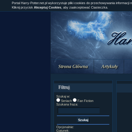
Portal Harry-Potter.net.pl wykorzystuje pliki cookies do przechowywania informacji 
Kliknij przycisk
Akceptuj Cookies
, aby zaakceptować Ciasteczka.
Strona Główna
Artykuły
Filtruj
Szukaj w:
Seriach
Fan Fiction
Szukana fraza:
Opcjonalnie:
Gatunek: