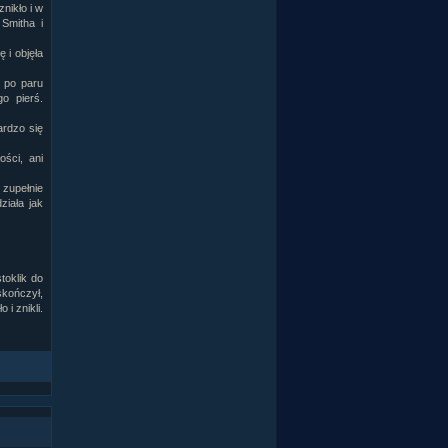
nikło i w
 Smitha i
 i objęła
o po paru
o pierś.
ardzo się
ości, ani
 zupełnie
ziała jak
toklik do
kończył,
i znikli.