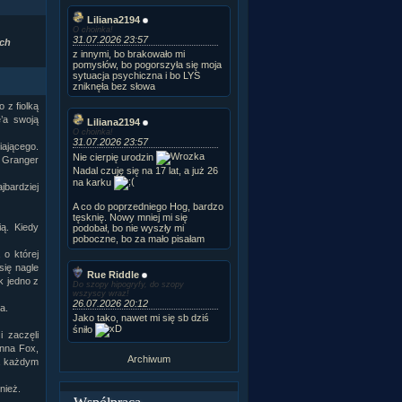
Liliana2194
O choinka!
31.07.2026 23:57
Ich
z innymi, bo brakowało mi
pomysłów, bo pogorszyła się moja
sytuacja psychiczna i bo LYS
zniknęła bez słowa
 z fiolką
’a swoją
Liliana2194
O choinka!
31.07.2026 23:57
iającego.
Nie cierpię urodzin
. Granger
Nadal czuję się na 17 lat, a już 26
na karku
bardziej
A co do poprzedniego Hog, bardzo
tęsknię. Nowy mniej mi się
ią. Kiedy
podobał, bo nie wyszły mi
poboczne, bo za mało pisałam
 o której
się nagle
Rue Riddle
k jedno z
Do szopy hipogryfy, do szopy
wszyscy wraz!
26.07.2026 20:12
a.
Jako tako, nawet mi się sb dziś
śniło
i zaczęli
Anna Fox,
Archiwum
za każdym
wnież.