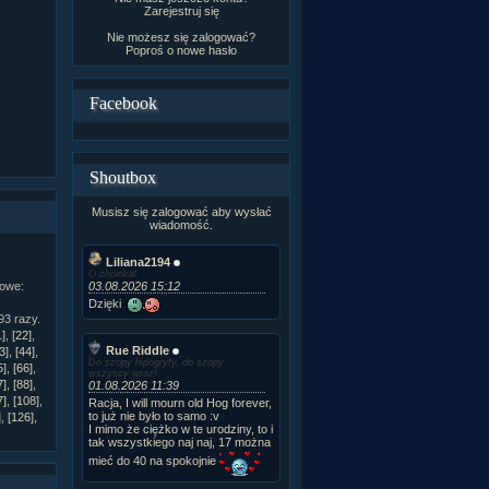
Zarejestruj się
Nie możesz się zalogować?
Poproś o
nowe hasło
Facebook
Shoutbox
Musisz się zalogować aby wysłać
wiadomość.
Liliana2194
O choinka!
03.08.2026 15:12
kowe:
Dzięki
3 razy.
1]
,
[22]
,
Rue Riddle
3]
,
[44]
,
Do szopy hipogryfy, do szopy
5]
,
[66]
,
wszyscy wraz!
7]
,
[88]
,
01.08.2026 11:39
7]
,
[108]
,
Racja, I will mourn old Hog forever,
to już nie było to samo :v
]
,
[126]
,
I mimo że ciężko w te urodziny, to i
tak wszystkiego naj naj, 17 można
mieć do 40 na spokojnie