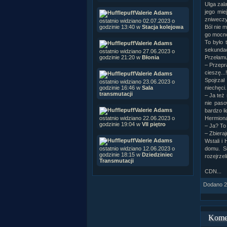
Ulga zala
jego mie
Valerie Adams
zniweczy
ostatnio widziano 02.07.2023 o
godzinie 13:40 w
Stacja kolejowa
Ból nie 
go mocno
To było 
Valerie Adams
sekundac
ostatnio widziano 27.06.2023 o
godzinie 21:20 w
Błonia
Przełamu
– Przepra
cieszę...!
Valerie Adams
Spojrzał
ostatnio widziano 23.06.2023 o
godzinie 16:46 w
Sala
niechęci.
transmutacji
– Ja też 
nie paso
Valerie Adams
bardzo li
ostatnio widziano 22.06.2023 o
Hermiona
godzinie 19:04 w
VII piętro
– Ja? To 
– Zbieraj
Valerie Adams
Wstali i
ostatnio widziano 12.06.2023 o
domu. S
godzinie 18:15 w
Dziedziniec
rozejrzel
Transmutacji
CDN...
Dodano 22
Kome