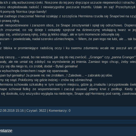
ła ich z siłą wzburzonej rzeki. Noszone do tej pory dręczące uczucie niepewności i strachu z
jscu eksplodowała radość i niewiarygodne poczucie triumfu. Udało im się! Przechytrzyli
li pomysły Norrisa i jego bandy!
miał żadnego znaczenia! Niemal szalejąc z szczęścia Hermiona rzuciła się Snape’owi na szyję
 prawą ręką.
tak niespodziewane i zarazem obce, że Snape zesztywniał i spiął się odruchowo. Dopier
h zrozumiał, co się dzieje i osłupiały spojrzał na dziewczynę wtulającą twarz w jeg
jąc się, uniósł prawą rękę, żeby ją lekko objąć, ale w tym momencie odsunęła się.
szam – powiedziała, nadal szeroko uśmiechnięta. – Wiem, że pan tego nie lubi, ale ... tak b
!
 z bliska w promieniejące radością oczy i ku swemu zdumieniu wcale nie poczuł ani zł
się cieszę... – urwał, bo nie wiedział, jak się do niej zwrócić. „Granger” czy „panna Granger”
wały, ale nie umiał się zdobyć na wymówienie jej imienia. Zamiast tego chcąc, żeby wied
czy się dla niego to, co zrobili, dodał – Byłaś genialna!
 wybuchnęła śmiechem i nagle się opanowała.
pan był genialny! Ja prawie nic nie zrobiłam...! Zaledwie... – zabrakło jej słów.
my się stąd. Pokłócimy się gdzie indziej – znów się uśmiechnął.
 Hermiona schowała szkatułkę w tym samym miejscu, gdzie ją znalazła i przygotowała świs
nape schował fiolkę ze wspomnieniem i zaczął usuwać plamy krwi z podłogi. Kiedy s
i się dookoła, czy wszystko wygląda na nietknięte, Snape ujął Hermionę pod ramię, zawirowało 
.08.2018 15:16 | Czytań: 3622 | Komentarzy: 0
ntarze