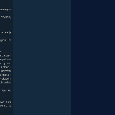
jawiające
 szybciej
łapała ją
j pan. Po
.
y
ą barwę i
ce palców
 utrzymać
 kolana i
 pojawiły
chniętą i
go słowem
ich widok
zajął się
niałym od
wę co to