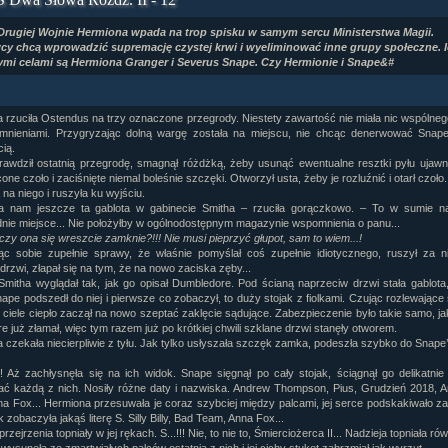
ział 9 cz.1...
Drugiej Wojnie Hermiona wpada na trop spisku w samym sercu Ministerstwa Magii.
ział 8 cz.2...
cy chcą wprowadzić supremację czystej krwi i wyeliminować inne grupy społeczne. 
ział 8 cz.1...
ymi celami są Hermiona Granger i Severus Snape. Czy Hermionie i Snape&#
fan fiction! <<
 rzuciła Ostendus na trzy oznaczone przegrody. Niestety zawartość nie miała nic wspólnego
nieniami. Przygryzając dolną wargę została na miejscu, nie chcąc denerwować Snape
ią.
rawdził ostatnią przegrodę, smagnął różdżką, żeby usunąć ewentualne resztki pyłu ujawn
one czoło i zaciśnięte niemal boleśnie szczęki. Otworzył usta, żeby je rozluźnić i otarł czoło
 na niego i ruszyła ku wyjściu.
a nam jeszcze ta gablota w gabinecie Smitha – rzuciła gorączkowo. – To w sumie naj
nie miejsce... Nie położyłby w ogólnodostępnym magazynie wspomnienia o panu...
 czy ona się wreszcie zamknie?!!! Nie musi pieprzyć głupot, sam to wiem...!
ąc sobie zupełnie sprawy, że właśnie pomyślał coś zupełnie idiotycznego, ruszył za n
rzwi, złapał się na tym, że na nowo zaciska zęby...
Smitha wyglądał tak, jak go opisał Dumbledore. Pod ścianą naprzeciw drzwi stała gablota,
ape podszedł do niej i pierwsze co zobaczył, to duży stojak z fiolkami. Czując rozlewające 
 ciele ciepło zaczął na nowo szeptać zaklęcie sądujące. Zabezpieczenie było takie samo, ja
re już złamał, więc tym razem już po krótkiej chwili szklane drzwi stanęły otworem.
 czekała niecierpliwie z tyłu. Jak tylko usłyszała szczęk zamka, podeszła szybko do Snape’
!! Aż zachłysnęła się na ich widok. Snape sięgnął po cały stojak, ściągnął go delikatnie 
ać każdą z nich. Nosiły różne daty i nazwiska. Andrew Thompson, Pius, Grudzień 2018, 
a Fox... Hermiona przesuwała je coraz szybciej między palcami, jej serce podskakiwało 
 zobaczyła jakąś literę S. Silly Billy, Bad Team, Anna Fox...
 przejrzenia topniały w jej rękach. S...!!! Nie, to nie to, Śmierciożerca II... Nadzieja topniała ró