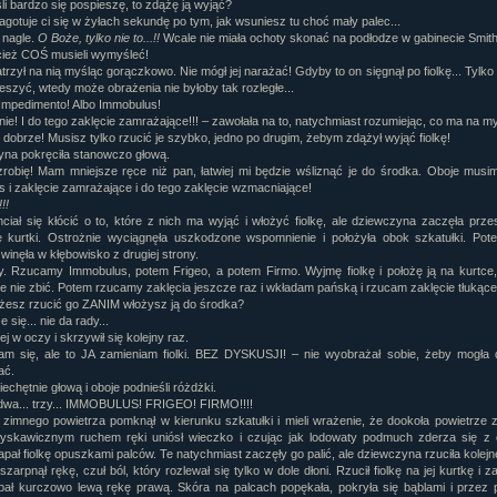
li bardzo się pospieszę, to zdążę ją wyjąć?
agotuje ci się w żyłach sekundę po tym, jak wsuniesz tu choć mały palec...
 nagle.
O Boże, tylko nie to...!!
Wcale nie miała ochoty skonać na podłodze w gabinecie Smith
cież COŚ musieli wymyśleć!
rzył na nią myśląc gorączkowo. Nie mógł jej narażać! Gdyby to on sięgnął po fiolkę... Tylko
eszyć, wtedy może obrażenia nie byłoby tak rozległe...
Impedimento! Albo Immobulus!
ie! I do tego zaklęcie zamrażające!!! – zawołała na to, natychmiast rozumiejąc, co ma na my
 dobrze! Musisz tylko rzucić je szybko, jedno po drugim, żebym zdążył wyjąć fiolkę!
na pokręciła stanowczo głową.
zrobię! Mam mniejsze ręce niż pan, łatwiej mi będzie wśliznąć je do środka. Oboje musi
s i zaklęcie zamrażające i do tego zaklęcie wzmacniające!
!!
ciał się kłócić o to, które z nich ma wyjąć i włożyć fiolkę, ale dziewczyna zaczęła prz
e kurtki. Ostrożnie wyciągnęła uszkodzone wspomnienie i położyła obok szkatułki. Pot
zwinęła w kłębowisko z drugiej strony.
y. Rzucamy Immobulus, potem Frigeo, a potem Firmo. Wyjmę fiolkę i położę ją na kurtce,
ie nie zbić. Potem rzucamy zaklęcia jeszcze raz i wkładam pańską i rzucam zaklęcie tłukące.
żesz rzucić go ZANIM włożysz ją do środka?
e się... nie da rady...
jej w oczy i skrzywił się kolejny raz.
m się, ale to JA zamieniam fiolki. BEZ DYSKUSJI! – nie wyobrażał sobie, żeby mogła d
ać.
iechętnie głową i oboje podnieśli różdżki.
 dwa... trzy... IMMOBULUS! FRIGEO! FIRMO!!!!
 zimnego powietrza pomknął w kierunku szkatułki i mieli wrażenie, że dookoła powietrze 
yskawicznym ruchem ręki uniósł wieczko i czując jak lodowaty podmuch zderza się z 
pał fiolkę opuszkami palców. Te natychmiast zaczęły go palić, ale dziewczyna rzuciła kolejne
zarpnął rękę, czuł ból, który rozlewał się tylko w dole dłoni. Rzucił fiolkę na jej kurtkę i z
pał kurczowo lewą rękę prawą. Skóra na palcach popękała, pokryła się bąblami i przez 