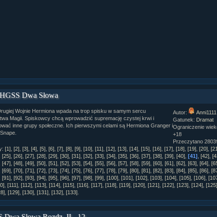
 HGSS Dwa Słowa
rugiej Wojnie Hermiona wpada na trop spisku w samym sercu
Autor:
Anni1111
stwa Magii. Spiskowcy chcą wprowadzić supremację czystej krwi i
Gatunek:
Dramat
ować inne grupy społeczne. Ich pierwszymi celami są Hermiona Granger i
Ograniczenie wie
 Snape.
+18
Przeczytano 28039
y:
[1]
,
[2]
,
[3]
,
[4]
,
[5]
,
[6]
,
[7]
,
[8]
,
[9]
,
[10]
,
[11]
,
[12]
,
[13]
,
[14]
,
[15]
,
[16]
,
[17]
,
[18]
,
[19]
,
[20]
,
[2
,
[25]
,
[26]
,
[27]
,
[28]
,
[29]
,
[30]
,
[31]
,
[32]
,
[33]
,
[34]
,
[35]
,
[36]
,
[37]
,
[38]
,
[39]
,
[40]
,
[41]
,
[42]
,
[4
,
[47]
,
[48]
,
[49]
,
[50]
,
[51]
,
[52]
,
[53]
,
[54]
,
[55]
,
[56]
,
[57]
,
[58]
,
[59]
,
[60]
,
[61]
,
[62]
,
[63]
,
[64]
,
[6
,
[69]
,
[70]
,
[71]
,
[72]
,
[73]
,
[74]
,
[75]
,
[76]
,
[77]
,
[78]
,
[79]
,
[80]
,
[81]
,
[82]
,
[83]
,
[84]
,
[85]
,
[86]
,
[8
,
[91]
,
[92]
,
[93]
,
[94]
,
[95]
,
[96]
,
[97]
,
[98]
,
[99]
,
[100]
,
[101]
,
[102]
,
[103]
,
[104]
,
[105]
,
[106]
,
[10
ział 10 cz....
0]
,
[111]
,
[112]
,
[113]
,
[114]
,
[115]
,
[116]
,
[117]
,
[118]
,
[119]
,
[120]
,
[121]
,
[122]
,
[123]
,
[124]
,
[125
ział 10 cz....
28]
,
[129]
,
[130]
,
[131]
,
[132]
,
[133]
.
ział 9 cz.2...
upin
Dwa Słowa Rozdz. II - 12