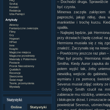
FAQ
– Dochodzi druga. Sprawdźcie
Szukaj
być czysta.
Kontakt
Redakcja
Minerwa zaczęła zaklęciem ś
Izba Pamięci
paproszki, jakąś nitkę, dwa w
Artykuły
mankietów i trochę kurzu. Kie
Aktorzy
spaliła.
Fantastyczne zwierzęta
Filmy
– Najlepiej będzie, jak Hermiona
Gry
przy drzwiach i będę czekać na p
Hogwart
HPnet
Hermiona musiała się z nią zgo
Inne
znaleźć. Zaczynała się na nowo
Książki
Magiczne miejsca
– Powtórzmy jeszcze raz plan –
Magiczne przedmioty
Plan był prosty. Hermiona mia
Materiały z Pottermore
Postacie
Smitha. Kiedy Auror zapuka do 
Prorok Niecodzienny
potem wyjść tak, żeby uniemoż
Quidditch
Recenzje
niewidką wejście do gabinetu.
Stworzenia
wymiaru i za pomocą świstokl
Świat magii
Teorie, przemyslenia
Severus musiał zdjąć osłony ze 
Wywiady
– Gdyby Smith rzucił na mni
zabieracie mu różdżkę, unieruc
Statystyki
i blokujecie drzwi. I zmuszacie 
powiedział Severus, uśmiechają
Online
Statystyki
nie ma pod drzwiami nikogo pod