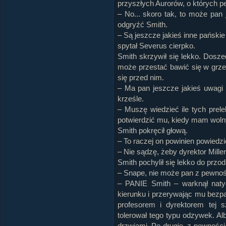
przyszłych Aurorów, o których pe
– No... skoro tak, to może pan
odgryźć Smith.
– Są jeszcze jakieś inne pański
spytał Severus cierpko.
Smith skrzywił się lekko. Dosze
może przestać bawić się w grze
się przed nim.
– Ma pan jeszcze jakieś uwagi n
krześle.
– Muszę wiedzieć ile tych prele
potwierdzić mu, kiedy mam woln
Smith pokręcił głową.
– To raczej on powinien powiedzi
– Nie sądzę, żeby dyrektor Mill
Smith pochylił się lekko do przod
– Snape, nie może pan z pewnoś.
– PANIE Smith – warknął naty
kierunku i przerywając mu bezp
profesorem i dyrektorem tej 
tolerował tego typu odzywek. Al
drzwiami. Po drugie, z pewnością