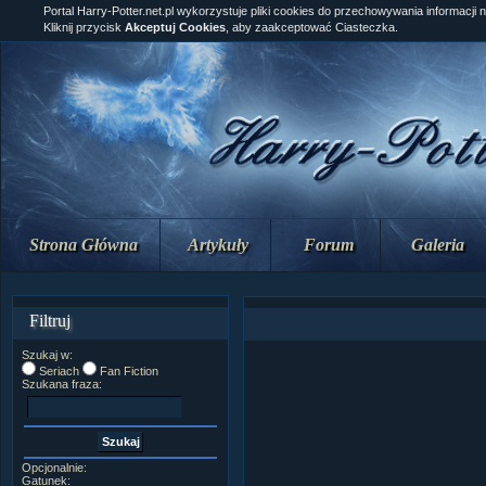
Portal Harry-Potter.net.pl wykorzystuje pliki cookies do przechowywania informacji 
Kliknij przycisk
Akceptuj Cookies
, aby zaakceptować Ciasteczka.
Strona Główna
Artykuły
Forum
Galeria
Filtruj
Szukaj w:
Seriach
Fan Fiction
Szukana fraza:
Opcjonalnie:
Gatunek: