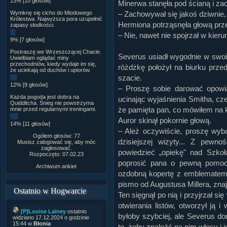
13% [10 głosów]
Minerwa stanęła pod ścianą i za
Wymknę się cicho do Miodowego
– Zachowywał się jakoś dziwnie
Królestwa. Najwyższa pora uzupełnić
Hermiona potrząsnęła głową prz
zapasy słodkości.
– Nie, nawet nie spojrzał w kieru
9% [7 głosów]
Postraszę we Wrzeszczącej Chacie.
Severus usiadł wygodnie w swoim 
Uwielbiam oglądać miny
przechodniów, kiedy wydaje im się,
różdżkę położył na biurku prze
że uciekają od duchów i upiorów.
szacie.
12% [9 głosów]
– Proszę sobie darować opowi
Każda pogoda jest dobra na
ucinając wyjaśnienia Smitha, cz
Quidditcha. Śnieg nie powstrzyma
że pamięta pan, co mówiłem na 
mnie przed regularnymi treningami.
Auror skinął pokornie głową.
14% [11 głosów]
– Ależ oczywiście, proszę wy
Ogółem głosów: 77
dzisiejszej wizyty... Z pewno
Musisz zalogować się, aby móc
zagłosować.
powiedzieć „opiekę" nad Szko
Rozpoczęto: 07.02.23
poprosić pana o pewną pomoc.
Archiwum ankiet
ozdobną kopertę z emblematem S
pismo od Augustusa Millera, znaj
Ostatnio w Hogwarcie
Ten sięgnął po nią i przyjrzał s
otwierania listów, otworzył ją 
[P]Louise Lainey
ostatnio
byłoby szybciej, ale Severus do
widziano 17.12.2024 o godzinie
15:44 w
Błonia
to, żeby znaleźć na nim włosy i 