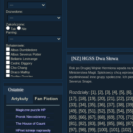
Dozwolone:
Zakończone:
Tak
Nie
Parring:
Bohaterowie:
Albus Dumbledore
Albus Severus Potter
[NZ] HGSS Dwa Słowa
Bellatrix Lestrange
Cedric Diggory
Cho Chang
Rok po Drugiej Wojnie Hermiona wpada na 
Draco Malfoy
Ministerstwa Magii. Spiskowcy chcą wprowad
Dudley Dursley
wyeliminować inne grupy społeczne. Ich pi
Fred/George Weasley
Severus Snape.
Ginny Weasley
Ostatnie
Godryk Gryffindor
Rozdziały:
[1]
,
[2]
,
[3]
,
[4]
,
[5]
,
[6]
Harry Potter
[17]
,
[18]
,
[19]
,
[20]
,
[21]
,
[22]
,
[23
Artykuły
Fan Fiction
Helga Hufflepuff
Hermiona Granger
[33]
,
[34]
,
[35]
,
[36]
,
[37]
,
[38]
,
[39
Hugo Weasley
Magiczne puzzle HP
[NZ]Rozdział 10 cz....
[49]
,
[50]
,
[51]
,
[52]
,
[53]
,
[54]
,
[55
Inne
[65]
,
[66]
,
[67]
,
[68]
,
[69]
,
[70]
,
[71
James Potter
Prorok Niecodzienny ...
[NZ]Rozdział 10 cz....
James Syriusz Potter
[81]
,
[82]
,
[83]
,
[84]
,
[85]
,
[86]
,
[87
The House of Gaunt
[NZ]Rozdział 9 cz.2...
Lily Evans
[97]
,
[98]
,
[99]
,
[100]
,
[101]
,
[102]
Lily Luna Potter
HPnet istnieje naprawdę
Remus Lupin