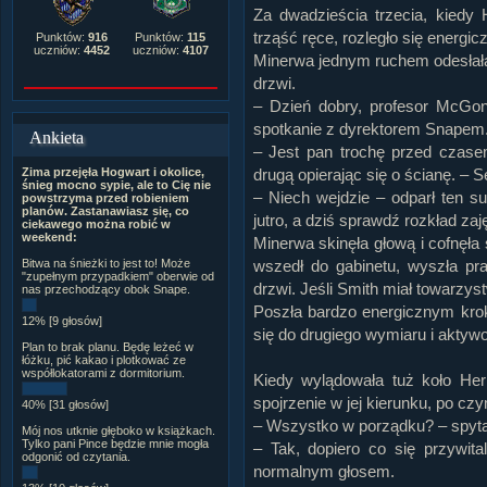
Za dwadzieścia trzecia, kiedy 
trząść ręce, rozległo się energic
Punktów:
916
Punktów:
115
uczniów:
4452
uczniów:
4107
Minerwa jednym ruchem odesłała 
drzwi.
– Dzień dobry, profesor McGona
spotkanie z dyrektorem Snapem.
Ankieta
– Jest pan trochę przed czasem
Zima przejęła Hogwart i okolice,
drugą opierając się o ścianę. – 
śnieg mocno sypie, ale to Cię nie
– Niech wejdzie – odparł ten s
powstrzyma przed robieniem
planów. Zastanawiasz się, co
jutro, a dziś sprawdź rozkład za
ciekawego można robić w
weekend:
Minerwa skinęła głową i cofnęła
Bitwa na śnieżki to jest to! Może
wszedł do gabinetu, wyszła pra
"zupełnym przypadkiem" oberwie od
drzwi. Jeśli Smith miał towarzys
nas przechodzący obok Snape.
Poszła bardzo energicznym krok
12% [9 głosów]
się do drugiego wymiaru i aktywo
Plan to brak planu. Będę leżeć w
łóżku, pić kakao i plotkować ze
współlokatorami z dormitorium.
Kiedy wylądowała tuż koło Her
spojrzenie w jej kierunku, po c
40% [31 głosów]
– Wszystko w porządku? – spyta
Mój nos utknie głęboko w książkach.
Tylko pani Pince będzie mnie mogła
– Tak, dopiero co się przywita
odgonić od czytania.
normalnym głosem.