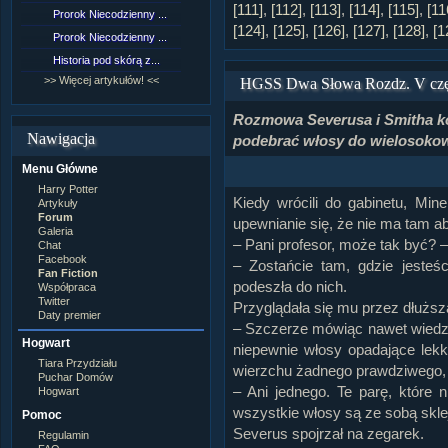
Lord Voldemort
[111]
,
[112]
,
[113]
,
[114]
,
[115]
,
[11
Prorok Niecodzienny ...
[NZ]Rozdział 9 cz.1...
Lucjusz Malfoy
[124]
,
[125]
,
[126]
,
[127]
,
[128]
,
[1
Luna Lovegood
Prorok Niecodzienny ...
[NZ]Rozdział 8 cz.2...
Minerwa MacGonagall
Historia pod skórą z...
[NZ]Rozdział 8 cz.1...
Neville Longbottom
Nimfadora Tonks
>> Więcej artykułów! <<
>> Więcej fan fiction! <<
HGSS Dwa Słowa Rozdz. V czę
Peter Patigrew
Remus Lupin
Rozmowa Severusa i Smitha koń
Rita Skeeter
Nawigacja
podebrać włosy do wielosoko
Ron Weasley
Rose Weasley
Menu Główne
Rowena Ravenclaw
Salazar Slytherin
Harry Potter
Scorpius Malfoy
Kiedy wrócili do gabinetu, Min
Artykuły
Severus Snape
Forum
upewnianie się, że nie ma tam a
Syriusz Black
Galeria
– Pani profesor, może tak być? 
Teddy Lupin
Chat
Facebook
własna postać
– Zostańcie tam, gdzie jesteś
Fan Fiction
podeszła do nich.
Współpraca
Twitter
Przyglądała się mu przez dłuższ
Daty premier
– Szczerze mówiąc nawet wiedząc
Hogwart
niepewnie włosy opadające lekk
Tiara Przydziału
wierzchu żadnego prawdziwego,
Puchar Domów
– Ani jednego. Te parę, które 
Hogwart
wszystkie włosy są ze sobą skle
Pomoc
Severus spojrzał na zegarek.
Regulamin