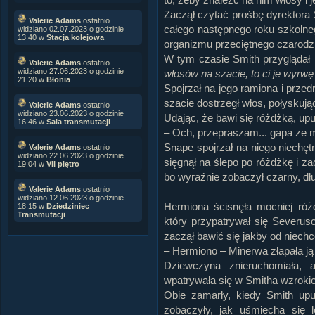
Zaczął czytać prośbę dyrektora 
Valerie Adams
ostatnio
całego następnego roku szkolne
widziano 02.07.2023 o godzinie
13:40 w
Stacja kolejowa
organizmu przeciętnego czarodzi
W tym czasie Smith przyglądał
Valerie Adams
ostatnio
widziano 27.06.2023 o godzinie
włosów na szacie, to ci je wyrwę 
21:20 w
Błonia
Spojrzał na jego ramiona i przed
szacie dostrzegł włos, połyskuj
Valerie Adams
ostatnio
widziano 23.06.2023 o godzinie
Udając, że bawi się różdżką, upuś
16:46 w
Sala transmutacji
– Och, przepraszam... gapa ze mn
Snape spojrzał na niego niechętn
Valerie Adams
ostatnio
widziano 22.06.2023 o godzinie
sięgnął na ślepo po różdżkę i zac
19:04 w
VII piętro
bo wyraźnie zobaczył czarny, dł
Valerie Adams
ostatnio
widziano 12.06.2023 o godzinie
Hermiona ścisnęła mocniej ró
18:15 w
Dziedziniec
Transmutacji
który przypatrywał się Severuso
zaczął bawić się jakby od niechc
– Hermiono – Minerwa złapała ją
Dziewczyna znieruchomiała, 
wpatrywała się w Smitha wzroki
Obie zamarły, kiedy Smith upu
zobaczyły, jak uśmiecha się 