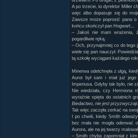
A po trzecie, to dyrektor Miller 
więc albo dopasuje się do moje
Zawsze może poprosić pana o 
końcu skończył pan Hogwart...
– Jakoś nie mam wrażenia, ż
pogardliwie ręką.
– Och, przynajmniej co do tego
wiele się pan nauczył. Powiedzia
tą szkołę wyciągani każdego rok
Minerwa odetchnęła z ulgą, kie
Auror był sam i miał już jego 
Imperiusa. Gdyby tak było, nie 
Nie wiedziała, czy Hermiona ró
wyraźnie spięta do ostatnich g
Biedactwo, nie jest przyzwyczajon
Tak więc zaczęła zerkać na swoj
I po chwili, kiedy Smith odważ
bez mała nie mogła oderwać o
Aurora, ale na jej twarzy malowa
– Smith chyba zapomniał z kim