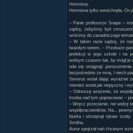
Hermiony.
Hermiona tylko westchnęła.
On j
– Panie profesorze Snape – mó
sądzę, żebyśmy byli zmuszeni
wrócimy do zasadniczego tematu
– W takim razie sądzę, że na
twardym tonem. – Przekaże pan d
prelekcji w jego szkole i na 
wolnym czasem tak, by mógł je 
uda się osiągnąć porozumienie.
bezpośrednio ze mną. I niech pan
Severus wstał dając wyraźnie z
również wstał jak niepyszny i wyk
– Odnoszę wrażenie, że współpr
trzeba nad tym popracować – po
– Wręcz przeciwnie, nie widzę 
współpracowników. Na... pewnym
biurka i strzepnął rękaw szaty
Smitha.
Auror spojrzał nań chciwym wzrok