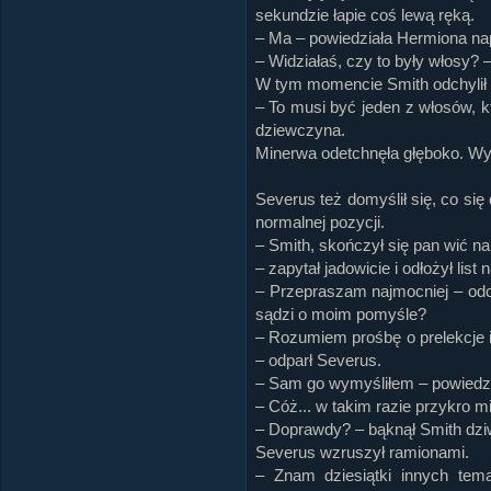
sekundzie łapie coś lewą ręką.
– Ma – powiedziała Hermiona napi
– Widziałaś, czy to były włosy? 
W tym momencie Smith odchylił si
– To musi być jeden z włosów, k
dziewczyna.
Minerwa odetchnęła głęboko. Wygl
Severus też domyślił się, co się
normalnej pozycji.
– Smith, skończył się pan wić
– zapytał jadowicie i odłożył list 
– Przepraszam najmocniej – odc
sądzi o moim pomyśle?
– Rozumiem prośbę o prelekcje 
– odparł Severus.
– Sam go wymyśliłem – powiedzi
– Cóż... w takim razie przykro m
– Doprawdy? – bąknął Smith dziw
Severus wzruszył ramionami.
– Znam dziesiątki innych tem