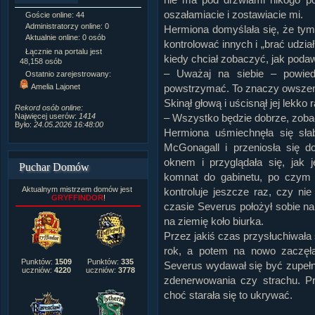
oszałamiacie i zostawiacie mi.
Goście online: 44
Napisanych artykułów:
1,087
Administratorzy online: 0
Dodanych newsów:
10,564
Hermiona domyślała się, że tym 
Aktualnie online: 0 osób
Zdjęć w galerii:
21,490
kontrolować innych i „brać udzia
Tematów na forum:
3,921
Łącznie na portalu jest
kiedy chciał zobaczyć, jak podawa
Postów na forum:
319,637
48,158 osób
Komentarzy do materiałów:
– Uważaj na siebie – powiedz
Ostatnio zarejestrowany:
222,019
Amelia Lajonet
powstrzymać. To znaczy owszem, 
Rozdanych pochwał:
3,327
Skinął głową i uścisnął jej lekko 
Wlepionych ostrzeżeń:
4,170
Rekord osób online:
Najwięcej userów:
1414
– Wszystko będzie dobrze, zoba
Było:
24.05.2026 16:48:00
Hermiona uśmiechnęła się sła
McGonagall i przeniosła się 
oknem i przyglądała się, jak 
Puchar Domów
komnat do gabinetu, po czym 
Aktualnym mistrzem domów jest
kontroluje jeszcze raz, czy ni
GRYFFINDOR
!
czasie Severus położył sobie na 
na ziemię koło biurka.
Przez jakiś czas przysłuchiwała 
rok, a potem na nowo zaczęła
Punktów:
1509
Punktów:
335
Severus wydawał się być zupełni
uczniów:
4220
uczniów:
3778
zdenerwowania czy strachu. P
choć starała się to ukrywać.