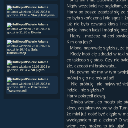
Nigdy wcześniej nie sądziłam, że
Valerie Adams
Harry po trosze zgadzał się ze
ostatnio widziano 02.07.2023 o
godzinie 13:40 w
Stacja kolejowa
co była skończona i nie sądził,
już nie była czwarta klasa i n
Valerie Adams
ostatnio widziano 27.06.2023 o
siebie innych ludzi i mógł się be
godzinie 21:20 w
Błonia
– Harry... możesz mi coś powied
Kim ona jest?
Valerie Adams
ostatnio widziano 23.06.2023 o
– Miona, naprawdę sądzisz, że to
godzinie 16:46 w
Sala
transmutacji
– Kiedy ktoś cię zdradzi w tak
co takiego się stało. Czy nie by
Valerie Adams
źle, czegoś mi brakowało...
ostatnio widziano 22.06.2023 o
godzinie 19:04 w
VII piętro
– Na pewno nie ma w tym twojej
próbuj się o nic oskarżać!
Valerie Adams
– Nie próbuję, ale najwyraźnie
ostatnio widziano 12.06.2023 o
godzinie 18:15 w
Dziedziniec
indziej, nie sądzisz?
Transmutacji
Harry pokręcił głową.
– Chyba wiem, co mogło się sta
kiedy zostałem wybrany do Turni
że miał już dość być ciągle w mo
wyciągnąłem go z jeziora? O wal
wiem, czy można to tak ująć...