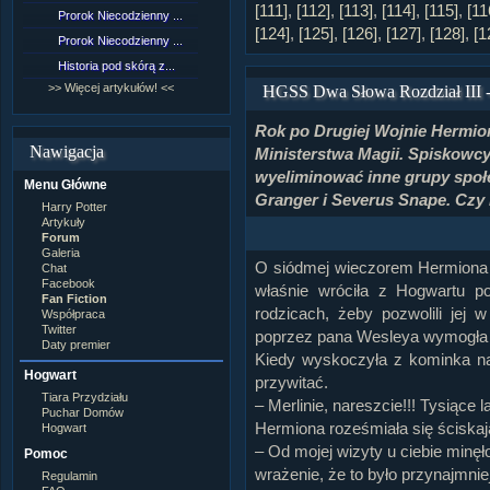
Lord Voldemort
[111]
,
[112]
,
[113]
,
[114]
,
[115]
,
[11
Prorok Niecodzienny ...
[NZ]Rozdział 9 cz.1...
Lucjusz Malfoy
[124]
,
[125]
,
[126]
,
[127]
,
[128]
,
[1
Luna Lovegood
Prorok Niecodzienny ...
[NZ]Rozdział 8 cz.2...
Minerwa MacGonagall
Historia pod skórą z...
[NZ]Rozdział 8 cz.1...
Neville Longbottom
Nimfadora Tonks
>> Więcej artykułów! <<
>> Więcej fan fiction! <<
HGSS Dwa Słowa Rozdział III -
Peter Patigrew
Remus Lupin
Rok po Drugiej Wojnie Hermio
Rita Skeeter
Nawigacja
Ministerstwa Magii. Spiskowcy
Ron Weasley
Rose Weasley
wyeliminować inne grupy społ
Menu Główne
Rowena Ravenclaw
Granger i Severus Snape. Czy
Salazar Slytherin
Harry Potter
Scorpius Malfoy
Artykuły
Severus Snape
Forum
Syriusz Black
Galeria
O siódmej wieczorem Hermiona s
Teddy Lupin
Chat
Facebook
własna postać
właśnie wróciła z Hogwartu
Fan Fiction
rodzicach, żeby pozwolili jej 
Współpraca
Twitter
poprzez pana Wesleya wymogła 
Daty premier
Kiedy wyskoczyła z kominka na
Hogwart
przywitać.
Tiara Przydziału
– Merlinie, nareszcie!!! Tysiące la
Puchar Domów
Hermiona roześmiała się ściskają
Hogwart
– Od mojej wizyty u ciebie minęł
Pomoc
wrażenie, że to było przynajmnie
Regulamin