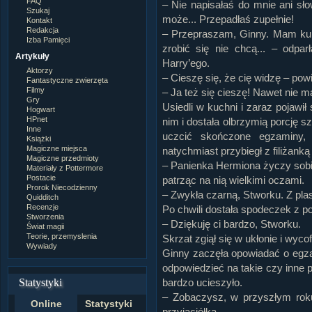
FAQ
– Nie napisałaś do mnie ani sło
Szukaj
może... Przepadłaś zupełnie!
Kontakt
Redakcja
– Przepraszam, Ginny. Mam kupę
Izba Pamięci
zrobić się nie chcą... – odpa
Artykuły
Harry’ego.
Aktorzy
– Cieszę się, że cię widzę – pow
Fantastyczne zwierzęta
Filmy
– Ja też się cieszę! Nawet nie ma
Gry
Usiedli w kuchni i zaraz pojawił
Hogwart
HPnet
nim i dostała olbrzymią porcję 
Inne
uczcić skończone egzaminy, 
Książki
Magiczne miejsca
natychmiast przybiegł z filiżank
Magiczne przedmioty
– Panienka Hermiona życzy sobi
Materiały z Pottermore
Postacie
patrząc na nią wielkimi oczami.
Prorok Niecodzienny
– Zwykła czarną, Stworku. Z pla
Quidditch
Recenzje
Po chwili dostała spodeczek z po
Stworzenia
– Dziękuję ci bardzo, Stworku.
Świat magii
Teorie, przemyslenia
Skrzat zgiął się w ukłonie i wycof
Wywiady
Ginny zaczęła opowiadać o egza
odpowiedzieć na takie czy inne p
Statystyki
bardzo ucieszyło.
– Zobaczysz, w przyszłym ro
Online
Statystyki
przyjaciółka.