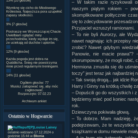
13% [10 głosów]
– W takim razie ryzykowali o
Wymknę się cicho do Miodowego
naszym piątym rokiem – pow
Królestwa. Najwyższa pora uzupełnić
skomplikowane politycznie czas
zapasy słodkości.
się to zdecydowanie przesadzon
9% [7 głosów]
Przyjaciel wzruszył ramionami.
Postraszę we Wrzeszczącej Chacie.
– To nie byli Aurorzy, ale Wyd
Uwielbiam oglądać miny
przechodniów, kiedy wydaje im się,
nawet naginając ich przepisy n
że uciekają od duchów i upiorów.
zrobić? Nawet gdybym wiedział
12% [9 głosów]
Panowie, nie macie prawa”? –
Każda pogoda jest dobra na
skorumpowany, że mogli robić, co
Quidditcha. Śnieg nie powstrzyma
Hermiona zmusiła się do uśmiec
mnie przed regularnymi treningami.
toczy” jest teraz jak najbardziej
14% [11 głosów]
– Tak swoją drogą... jak idzie 
Ogółem głosów: 77
Harry i Ginny na krótką chwilę z
Musisz zalogować się, aby móc
zagłosować.
– Dopuścili go do wszystkich i z
Rozpoczęto: 07.02.23
będziemy mieć pod koniec następ
Archiwum ankiet
rok.
Dziewczyna pokiwała głową.
Ostatnio w Hogwarcie
– To dobrze. Mam nadzieję, że
podejrzewam, że te wszystkie w
[P]Louise Lainey
książkami w domu niewiele miał
ostatnio widziano 17.12.2024 o
godzinie 15:44 w
Błonia
– A ja bym nie żałowała, jakby