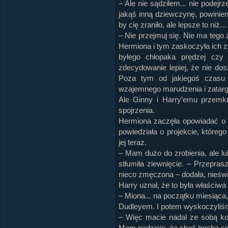
– Ale nie sądziłem... nie podejr
jakąś inną dziewczynę, powinien 
by cię zraniło, ale lepsze to niż.
– Nie przejmuj się. Nie ma tego 
Hermiona i tym zaskoczyła ich zu
byłego chłopaka prędzej czy 
zdecydowanie lepiej, że nie dosz
Poza tym od jakiegoś czasu 
wzajemnego marudzenia i zatar
Ale Ginny i Harry’emu przemkn
spojrzenia.
Hermiona zaczęła opowiadać o s
powiedziała o projekcie, którego
jej teraz.
– Mam dużo do zrobienia, ale lub
stłumiła ziewnięcie. – Przepra
nieco zmęczona – dodała, nieświ
Harry uznał, że to była właściwa c
– Miona... na początku miesiąca
Dudleyem. I potem wyskoczyliśm
– Więc macie nadal ze sobą kon
Mam nadzieję, że choć trochę się