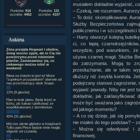
musiałem dokładnie wyjaśnić, co 
– Czekaj, nie rozumiem. Aurorz
Punktów:
916
Punktów:
115
uczniów:
4452
uczniów:
4107
– To dość skomplikowane. Aurorz
Służby Bezpieczeństwa zajmuj
publicznemu i w szczególności 
– Harry otworzył kolejną butel
Ankieta
ci, co łapią czarnoksiężnik
Zima przejęła Hogwart i okolice,
wszędzie, pod warunkiem, że
śnieg mocno sypie, ale to Cię nie
używa czarnej magii. Służba B
powstrzyma przed robieniem
planów. Zastanawiasz się, co
do zatrzymania. Mogą to zr
ciekawego można robić w
weekend:
przesłuchanie, ale w takim w
Bitwa na śnieżki to jest to! Może
dłuższy niż zwykła kontrola. Je
"zupełnym przypadkiem" oberwie od
podejrzany stanowi zagrożenie, 
nas przechodzący obok Snape.
wyjawić powody. Niby nie jest t
12% [9 głosów]
dokładnie, jak zaklasyfikować
Plan to brak planu. Będę leżeć w
może być uważana jako zagrożeni
łóżku, pić kakao i plotkować ze
współlokatorami z dormitorium.
od jakiego momentu?
– A co się dzieje, jak się pomyl
40% [31 głosów]
nie miałeś do tego podstaw? – zac
Mój nos utknie głęboko w książkach.
Tylko pani Pince będzie mnie mogła
– Można się odwoływać i żą
odgonić od czytania.
finansowej.