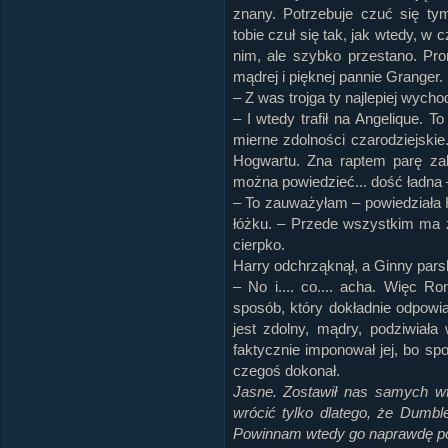
znany. Potrzebuje czuć się ty
tobie czuł się tak, jak wtedy, w 
nim, ale szybko przestano. Pro
mądrej i pięknej pannie Granger.
– Z was trojga ty najlepiej wycho
– I wtedy trafił na Angelique.
mierne zdolności czarodziejskie
Hogwartu. Zna raptem parę zakl
można powiedzieć... dość ładna –
– To zauważyłam – powiedziała 
łóżku. – Przede wszystkim ma z
cierpko.
Harry odchrząknął, a Ginny parsk
– No i.... co.... acha. Więc R
sposób, który dokładnie odpowia
jest zdolny, mądry, podziwiała
faktycznie imponował jej, bo s
czegoś dokonał.
Jasne. Zostawił nas samych wt
wrócić tylko dlatego, że Dumbl
Powinnam wtedy go naprawdę po