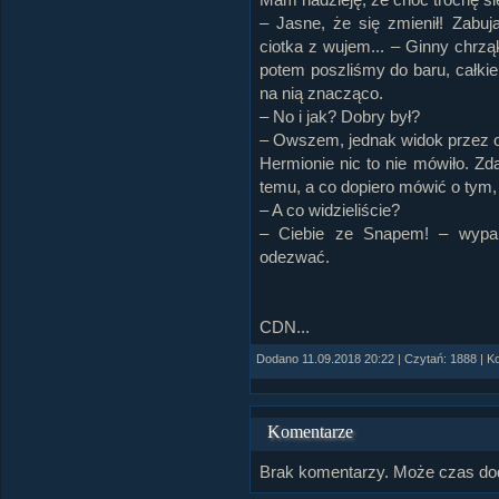
– Jasne, że się zmienił! Zabuj
ciotka z wujem... – Ginny chrzą
potem poszliśmy do baru, całkiem
na nią znacząco.
– No i jak? Dobry był?
– Owszem, jednak widok przez okn
Hermionie nic to nie mówiło. Zd
temu, a co dopiero mówić o tym,
– A co widzieliście?
– Ciebie ze Snapem! – wypali
odezwać.
CDN...
Dodano 11.09.2018 20:22 | Czytań: 1888 | K
Komentarze
Brak komentarzy. Może czas do