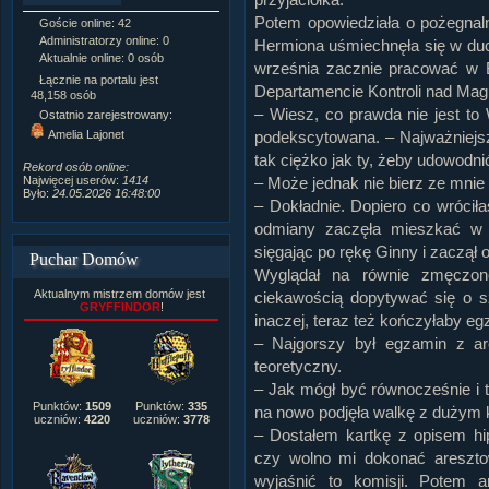
Potem opowiedziała o pożegnaln
Goście online: 42
Napisanych artykułów:
1,087
Administratorzy online: 0
Dodanych newsów:
10,564
Hermiona uśmiechnęła się w duc
Aktualnie online: 0 osób
Zdjęć w galerii:
21,490
września zacznie pracować w 
Tematów na forum:
3,921
Łącznie na portalu jest
Departamencie Kontroli nad Mag
Postów na forum:
319,637
48,158 osób
Komentarzy do materiałów:
– Wiesz, co prawda nie jest to 
Ostatnio zarejestrowany:
222,019
Amelia Lajonet
podekscytowana. – Najważniejsz
Rozdanych pochwał:
3,327
tak ciężko jak ty, żeby udowodnić
Wlepionych ostrzeżeń:
4,170
Rekord osób online:
Najwięcej userów:
1414
– Może jednak nie bierz ze mnie 
Było:
24.05.2026 16:48:00
– Dokładnie. Dopiero co wrócił
odmiany zaczęła mieszkać w M
sięgając po rękę Ginny i zaczął
Puchar Domów
Wyglądał na równie zmęczon
Aktualnym mistrzem domów jest
ciekawością dopytywać się o sz
GRYFFINDOR
!
inaczej, teraz też kończyłaby egz
– Najgorszy był egzamin z ar
teoretyczny.
– Jak mógł być równocześnie i ta
Punktów:
1509
Punktów:
335
na nowo podjęła walkę z dużym 
uczniów:
4220
uczniów:
3778
– Dostałem kartkę z opisem hip
czy wolno mi dokonać aresztow
wyjaśnić to komisji. Potem a