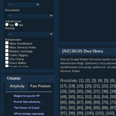
Dozwolone:
Zakończone:
Tak
Nie
Parring:
Bohaterowie:
Albus Dumbledore
Albus Severus Potter
[NZ] HGSS Dwa Słowa
Bellatrix Lestrange
Cedric Diggory
Cho Chang
Rok po Drugiej Wojnie Hermiona wpada na 
Draco Malfoy
Ministerstwa Magii. Spiskowcy chcą wprowad
Dudley Dursley
wyeliminować inne grupy społeczne. Ich pi
Fred/George Weasley
Severus Snape.
Ginny Weasley
Ostatnie
Godryk Gryffindor
Rozdziały:
[1]
,
[2]
,
[3]
,
[4]
,
[5]
,
[6]
Harry Potter
[17]
,
[18]
,
[19]
,
[20]
,
[21]
,
[22]
,
[23
Artykuły
Fan Fiction
Helga Hufflepuff
Hermiona Granger
[33]
,
[34]
,
[35]
,
[36]
,
[37]
,
[38]
,
[39
Hugo Weasley
Magiczne puzzle HP
[NZ]Rozdział 10 cz....
[49]
,
[50]
,
[51]
,
[52]
,
[53]
,
[54]
,
[55
Inne
[65]
,
[66]
,
[67]
,
[68]
,
[69]
,
[70]
,
[71
James Potter
Prorok Niecodzienny ...
[NZ]Rozdział 10 cz....
James Syriusz Potter
[81]
,
[82]
,
[83]
,
[84]
,
[85]
,
[86]
,
[87
The House of Gaunt
[NZ]Rozdział 9 cz.2...
Lily Evans
[97]
,
[98]
,
[99]
,
[100]
,
[101]
,
[102]
Lily Luna Potter
HPnet istnieje naprawdę
Remus Lupin