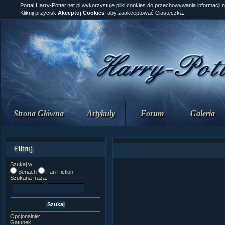
Portal Harry-Potter.net.pl wykorzystuje pliki cookies do przechowywania informacji 
Kliknij przycisk
Akceptuj Cookies
, aby zaakceptować Ciasteczka.
Strona Główna
Artykuły
Forum
Galeria
Filtruj
Szukaj w:
Seriach
Fan Fiction
Szukana fraza:
Opcjonalnie:
Gatunek: