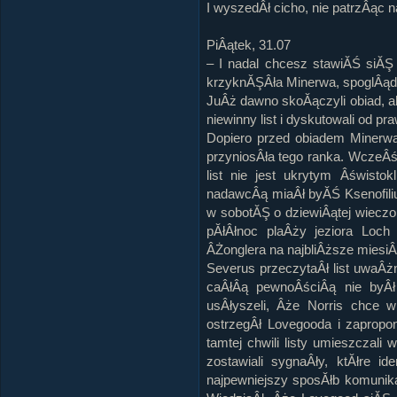
I wyszedÂł cicho, nie patrzÂąc 
PiÂątek, 31.07
– I nadal chcesz stawiĂŚ siĂŞ
krzyknĂŞÂła Minerwa, spoglÂąd
JuÂż dawno skoĂączyli obiad, ale
niewinny list i dyskutowali od pr
Dopiero przed obiadem Minerwa
przyniosÂła tego ranka. WczeÂś
list nie jest ukrytym Âświsto
nadawcÂą miaÂł byĂŚ Ksenofili
w sobotĂŞ o dziewiÂątej wieczo
pĂłÂłnoc plaÂży jeziora Loch
ÂŻonglera na najbliÂższe miesiÂ
Severus przeczytaÂł list uwaÂżni
caÂłÂą pewnoÂściÂą nie byÂł
usÂłyszeli, Âże Norris chce 
ostrzegÂł Lovegooda i zaprop
tamtej chwili listy umieszczal
zostawiali sygnaÂły, ktĂłre i
najpewniejszy sposĂłb komunikac