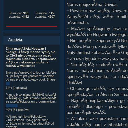
Norris spojrzaÂł na Davida.
– Pewnie masz racjĂŞ, Davy. Sn
Punktów:
916
Punktów:
115
ZamyÂśliÂł siĂŞ, wiĂŞc Smith
uczniów:
4452
uczniów:
4107
uÂśmiechu.
– MoÂże sprĂłbujemy jeszcze
wysÂłaĂŚ do Hogwartu twojego 
Ankieta
– Nie mogĂŞ – zaprzeczyÂł Norr
do ÂŚw. Munga, zostawiÂł tylko
Zima przejĂŞÂła Hogwart i
Natychmiast zobaczÂą, Âże Gny
okolice, Âśnieg mocno sypie, ale
to CiĂŞ nie powstrzyma przed
– Za dwa tygodnie wszyscy nau
robieniem planĂłw. Zastanawiasz
siĂŞ, co ciekawego moÂżna
– Nie bĂŞdĂŞ czekaÂł dwĂłch 
robiĂŚ w weekend:
Norris i natychmiast wrĂłciÂł 
Bitwa na ÂśnieÂżki to jest to! MoÂże
spieprzyĂŚ wszystko, co udaÂ
"zupeÂłnym przypadkiem" oberwie
od nas przechodzÂący obok Snape.
idiotĂłw!
12% [9 głosów]
– Chcesz go zabiĂŚ, czy zmusi
spoglÂądajÂąc znĂłw na Smitha
Plan to brak planu. BĂŞdĂŞ leÂżeĂŚ
w ÂłĂłÂżku, piĂŚ kakao i plotkowaĂŚ
– NajchĂŞtniej kazaÂłbym go z
ze wspĂłÂłlokatorami z dormitorium.
zrobiÂł. I dlaczego – powiedzi
40% [31 głosów]
podporzÂądkowaĂŚ.
MĂłj nos utknie gÂłĂŞboko w
– W takim razie pozostaje nam
ksiÂąÂżkach. Tylko pani Pince
bĂŞdzie mnie mogÂła odgoniĂŚ od
UdaÂło siĂŞ nam z Shaklebol
czytania.