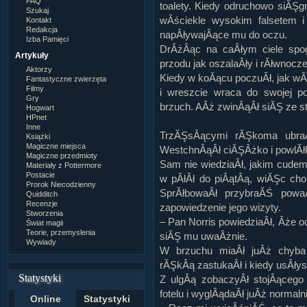
FAQ
toalety. Kiedy odruchowo siĂŞg
Szukaj
wÂściekle wysokim falsetem i
Kontakt
Redakcja
napÂływajÂące mu do oczu.
Izba Pamięci
DrÂżÂąc na caÂłym ciele spo
Artykuły
przodu jak oszalaÂły i rĂłwnocz
Aktorzy
Kiedy w koĂącu poczuÂł, jak wÂ
Fantastyczne zwierzęta
Filmy
i wreszcie wraca do swojej po
Gry
brzuch. AÂż zwinÂąÂł siĂŞ ze s
Hogwart
HPnet
Inne
TrzĂŞsÂącymi rĂŞkoma ubraÂł
Książki
Magiczne miejsca
WestchnÂąÂł ciĂŞÂżko i powlĂł
Magiczne przedmioty
Sam nie wiedziaÂł, jakim cudem 
Materiały z Pottermore
Postacie
w pĂłÂł do piÂątÂą, wiĂŞc chol
Prorok Niecodzienny
SprĂłbowaÂł przybraĂŚ powa
Quidditch
Recenzje
zapowiedzenie jego wizyty.
Stworzenia
– Pan Norris powiedziaÂł, Âże o
Świat magii
Teorie, przemyslenia
siĂŞ mu uwaÂżnie.
Wywiady
W brzuchu miaÂł juÂż chyba
rĂŞkÂą zastukaÂł i kiedy usÂłys
Statystyki
Z ulgÂą zobaczyÂł stojÂącego 
fotelu i wyglÂądaÂł juÂż normalni
Online
Statystyki