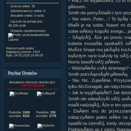
– Racz mi wyjaÂśniĂŚ, co to m
gÂłosem.
Goście online: 35
Napisanych artykułów:
1,087
Administratorzy online: 0
Dodanych newsów:
10,564
Smith nie pomyÂślaÂł o tym jes
Aktualnie online: 0 osób
Zdjęć w galerii:
21,490
– Nie wiem, Peter... ! To byÂł
Tematów na forum:
3,921
Łącznie na portalu jest
MiaÂł je na sobie. Nawet mi 
Postów na forum:
319,637
48,158 osób
Komentarzy do materiałów:
sobie wÂłosy kogoÂś innego... jak
Ostatnio zarejestrowany:
222,019
Amelia
– SÂądzĂŞ, Âże po prostu mam
Rozdanych pochwał:
3,327
Lajonet
Wlepionych ostrzeżeń:
4,170
kobieta musiaÂła spotkaĂŚ si
Rekord osób online:
MoÂże Snape ma jakÂąÂś kochan
Najwięcej userów:
1414
kaÂżdym razie kaÂżdy by siĂŞ p
Było:
24.05.2026 16:48:00
Norris bawiÂł siĂŞ piĂłrem.
– WidziaÂłeÂś coÂś dziwnego? –
Puchar Domów
Smith potrzÂąsnÂąÂł gÂłowÂą.
– Nie. Nic. ZupeÂłnie. Przysz
Aktualnym mistrzem domów jest
GRYFFINDOR
!
tylko McGonagall, ale natychmia
– Jak to wyglÂądaÂło? Jak dost
Smith nie odwaÂżyÂł siĂŞ usiÂą
miaÂł nadziejĂŞ, Âże w ten spos
– DaÂłem mu do przeczytania 
Punktów:
1509
Punktów:
335
uczniów:
4220
uczniów:
3778
zobaczyÂłem jeden wÂłos na j
spadÂł na ziemiĂŞ, kiedy otrze
PodniosÂłem go z ziemi. Napra