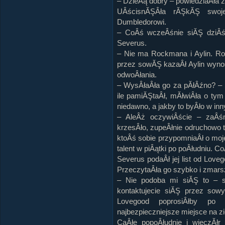
– DzieĂą dobry – powiedziaÂła 
UÂścisnĂŞÂła rĂŞkĂŞ swoje
Dumbledorowi.
– CoÂś wczeÂśnie siĂŞ dziÂś
Severus.
– Nie ma Rockmana i Aylin. Roc
przez sowĂŞ kazaÂł Aylin wynos
odwoÂłania.
– WysÂłaÂła go za pĂłÂźno? – 
ile pamiĂŞtaÂł, mĂłwiÂła o tym 
niedawno, a jakby to byÂło w in
– AleÂż oczywiÂście – zaÂś
krzesÂło, zupeÂłnie odruchowo
ktoÂś sobie przypomniaÂł o moj
talent w piÂątki po poÂłudniu. C
Severus podaÂł jej list od Lov
PrzeczytaÂła go szybko i zmars
– Nie podoba mi siĂŞ to – st
kontaktujecie siĂŞ przez sow
Lovegood poprosiÂłby p
najbezpieczniejsze miejsce na zi
CaÂłe popoÂłudnie i wieczĂłr