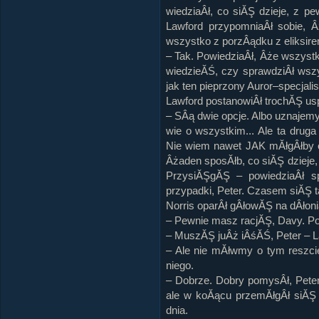
wiedziaÂł, co siĂŞ dzieje, z p
Lawford przypomniaÂł sobie, 
wszystko z porzÂądku z eliksir
– Tak. PowiedziaÂł, Âże wszyst
wiedzieĂŚ, czy sprawdziÂł wsz
jak ten pieprzony Auror–specjalis
Lawford postanowiÂł trochĂŞ us
– SÂą dwie opcje. Albo uznajemy
wie o wszystkim... Ale ta druga
Nie wiem nawet JAK mĂłgÂłby o
Âżaden sposĂłb, co siĂŞ dzieje
PrzysiĂŞgĂŞ – powiedziaÂł s
przypadki, Peter. Czasem siĂŞ t
Norris oparÂł gÂłowĂŞ na dÂłoni
– Pewnie masz racjĂŞ, Davy. Po 
– MuszĂŞ juÂż iÂśĂŚ, Peter – L
– Ale nie mĂłwmy o tym reszcie
niego.
– Dobrze. Dobry pomysÂł, Pete
ale w koĂącu przemĂłgÂł siĂŞ 
dnia.