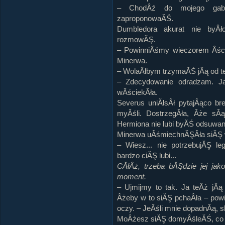
– ChodÂź do mojego gabi
zaproponowaĂŚ.
Dumbledora akurat nie byÂł
rozmowĂŞ.
– PowinniÂśmy wieczorem Âśc
Minerwa.
– WolaÂłbym trzymaĂŚ jÂą od te
– Zdecydowanie odradzam. Ja
wÂściekÂła.
Severus uniĂłsÂł pytajÂąco b
myÂśli. DostrzegÂła, Âże sÂą
Hermiona nie lubi byĂŚ odsuwa
Minerwa uÂśmiechnĂŞÂła siĂŞ 
– Wiesz... nie potrzebujĂŞ l
bardzo ciĂŞ lubi...
CĂłÂż, trzeba bĂŞdzie jej jako
moment.
– Ujmijmy to tak. Ja teÂż jÂą
Âżeby w to siĂŞ pchaÂła – powi
oczy. – JeÂśli mnie dopadnÂą, 
MoÂżesz siĂŞ domyÂśleĂŚ, co zr