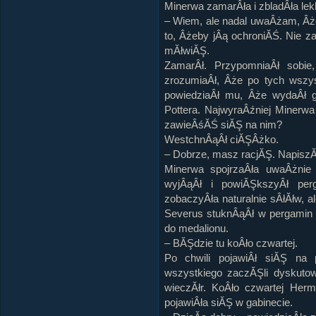
Minerwa zamarÂła i zbladÂła lek
– Wiem, ale nadal uwaÂżam, Âż
to, Âżeby jÂą ochroniĂŚ. Nie za
mĂłwiĂŞ.
ZamarÂł. PrzypomniaÂł sobie
zrozumiaÂł, Âże po tych wszys
powiedziaÂł mu, Âże wydaÂł 
Pottera. NajwyraÂźniej Minerw
zawieÂśĂŚ siĂŞ na nim?
WestchnÂąÂł ciĂŞÂżko.
– Dobrze, masz racjĂŞ. NapiszĂŞ
Minerwa spojrzaÂła uwaÂżnie 
wyjÂąÂł i powiĂŞkszyÂł per
zobaczyÂła naturalnie sÂłĂłw, a
Severus stuknÂąÂł w pergamin 
do medalionu.
– BĂŞdzie tu koÂło czwartej.
Po chwili pojawiÂł siĂŞ na 
wszystkiego zaczĂŞli dyskuto
wieczĂłr. KoÂło czwartej Herm
pojawiÂła siĂŞ w gabinecie.