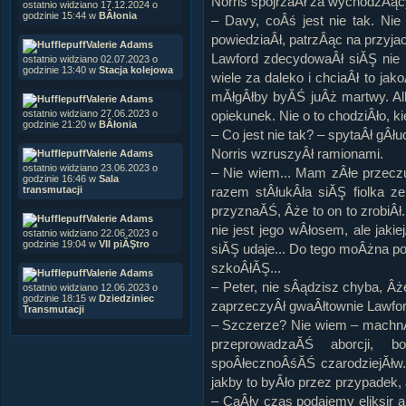
Norris spojrzaÂł za wychodzÂą
ostatnio widziano 17.12.2024 o
godzinie 15:44 w
BÂłonia
– Davy, coÂś jest nie tak. Ni
powiedziaÂł, patrzÂąc na przyjac
Valerie Adams
Lawford zdecydowaÂł siĂŞ nie
ostatnio widziano 02.07.2023 o
godzinie 13:40 w
Stacja kolejowa
wiele za daleko i chciaÂł to ja
mĂłgÂłby byĂŚ juÂż martwy. Alb
Valerie Adams
ostatnio widziano 27.06.2023 o
opiekunek. Nie o to chodziÂło, k
godzinie 21:20 w
BÂłonia
– Co jest nie tak? – spytaÂł gÂłu
Norris wzruszyÂł ramionami.
Valerie Adams
ostatnio widziano 23.06.2023 o
– Nie wiem... Mam zÂłe przeczu
godzinie 16:46 w
Sala
transmutacji
razem stÂłukÂła siĂŞ fiolka 
przyznaĂŚ, Âże to on to zrobiÂł
Valerie Adams
nie jest jego wÂłosem, ale jaki
ostatnio widziano 22.06.2023 o
godzinie 19:04 w
VII piĂŞtro
siĂŞ udaje... Do tego moÂżna p
szkoÂłĂŞ...
Valerie Adams
– Peter, nie sÂądzisz chyba, Âż
ostatnio widziano 12.06.2023 o
godzinie 18:15 w
Dziedziniec
zaprzeczyÂł gwaÂłtownie Lawfor
Transmutacji
– Szczerze? Nie wiem – machnÂ
przeprowadzaĂŚ aborcji, 
spoÂłecznoÂśĂŚ czarodziejĂłw..
jakby to byÂło przez przypadek,
– CaÂły czas podajemy eliksir 