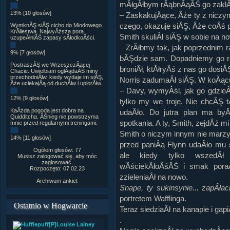
mĂłgÂłbym rÂąbnÂąĂŚ go zaklĂ
13% [10 głosów]
– ZaskakujÂące, Âże ty z niczy
czego, okazuje siĂŞ, Âże coÂś po
WymknĂŞ siĂŞ cicho do Miodowego
KrĂłlestwa. NajwyÂższa pora
Smith skuliÂł siĂŞ w sobie na n
uzupeÂłniĂŚ zapasy sÂłodkoÂści.
– ZrĂłbmy tak, jak poprzednim 
9% [7 głosów]
bĂŞdzie sam. Dopadniemy go ra
PostraszĂŞ we WrzeszczÂącej
broniÂł, ktĂłryÂś z nas go dosiĂ
Chacie. Uwielbiam oglÂądaĂŚ miny
przechodniĂłw, kiedy wydaje im siĂŞ,
Norris zadumaÂł siĂŞ. W koĂąc
Âże uciekajÂą od duchĂłw i upiorĂłw.
– Davy, wymyÂśl, jak go gdzieÂ
12% [9 głosów]
tylko my we troje. Nie chcĂŞ
KaÂżda pogoda jest dobra na
udaÂło. Do jutra plan ma byĂ
Quidditcha. ÂŚnieg nie powstrzyma
spotkania. A ty, Smith, zejdÂź mi
mnie przed regularnymi treningami.
Smith o niczym innym nie marz
14% [11 głosów]
przed paniÂą Flynn udaÂło mu
Ogółem głosów: 77
ale kiedy tylko wszedÂł d
Musisz zalogować się, aby móc
zagłosować.
wÂściekÂłoÂśĂŚ i smak poraÂ
Rozpoczęto: 07.02.23
zzieleniaÂł na nowo.
Archiwum ankiet
Snape, ty sukinsynie... zapÂłaci
portretem Wafflinga.
Ostatnio w Hogwarcie
Teraz siedziaÂł na kanapie i ga
.
[P]Louise Lainey