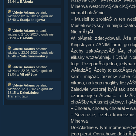
15:44 w
BÂłonia
Minerwa westchnĂŞÂła ciĂŞÂżko.
niemal boleÂśnie.
Valerie Adams
ostatnio
widziano 02.07.2023 o godzinie
– Musieli to zrobiĂŚ w ten wee
13:40 w
Stacja kolejowa
Musieli wszyscy na niego czato
Valerie Adams
ostatnio
Nie mĂłgÂł.
widziano 27.06.2023 o godzinie
W piÂątek zdecydowali, Âże
21:20 w
BÂłonia
Kingsleyem ZANIM tamci go dop
Valerie Adams
ostatnio
Âżeby zakoĂączyĂŚ tÂą chol
widziano 23.06.2023 o godzinie
16:46 w
Sala transmutacji
eliksiry wczeÂśniej...! DziÂś Norr
tego. PrzepadÂła jedna, jedyna
Valerie Adams
ostatnio
wÂładzĂŞ, Âżeby to zakoĂączyĂŚ
widziano 22.06.2023 o godzinie
19:04 w
VII piĂŞtro
sami, majÂąc przeciw sobie c
nikogo, na kogo mogliby liczyĂŚ
Valerie Adams
ostatnio
Zaledwie wczoraj byÂł tak szc
widziano 12.06.2023 o godzinie
18:15 w
Dziedziniec
czarodziejski Âświat... a dz
Transmutacji
choĂŚby wÂłasnej gÂłowy. I gÂło
– Cholera, cholera, cholera! – w
– Severusie, trzeba konieczni
Minerwa
DokÂładnie w tym momencie Sev
jego piersi. Odruchowo dotknÂąÂ