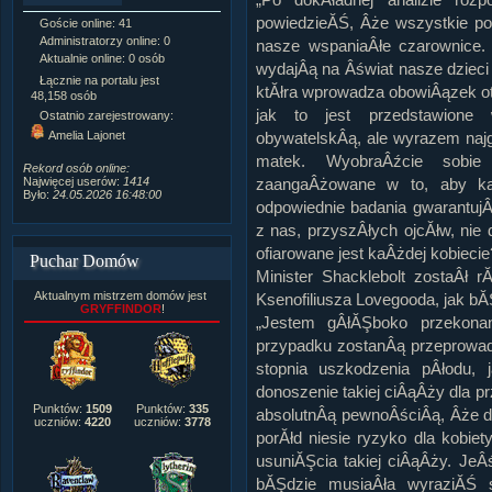
powiedzieĂŚ, Âże wszystkie p
Goście online: 41
Napisanych artykułów:
1,087
Administratorzy online: 0
Dodanych newsów:
10,564
nasze wspaniaÂłe czarownice. 
Aktualnie online: 0 osób
Zdjęć w galerii:
21,490
wydajÂą na Âświat nasze dziec
Tematów na forum:
3,921
Łącznie na portalu jest
ktĂłra wprowadza obowiÂązek otr
Postów na forum:
319,637
48,158 osób
Komentarzy do materiałów:
jak to jest przedstawion
Ostatnio zarejestrowany:
222,019
Amelia Lajonet
obywatelskÂą, ale wyrazem na
Rozdanych pochwał:
3,327
matek. WyobraÂźcie sobie
Wlepionych ostrzeżeń:
4,170
Rekord osób online:
Najwięcej userów:
1414
zaangaÂżowane w to, aby ka
Było:
24.05.2026 16:48:00
odpowiednie badania gwarantu
z nas, przyszÂłych ojcĂłw, nie
ofiarowane jest kaÂżdej kobiecie
Puchar Domów
Minister Shacklebolt zostaÂł 
Aktualnym mistrzem domów jest
Ksenofiliusza Lovegooda, jak b
GRYFFINDOR
!
„Jestem gÂłĂŞboko przekona
przypadku zostanÂą przeprowad
stopnia uszkodzenia pÂłodu, 
donoszenie takiej ciÂąÂży dla pr
Punktów:
1509
Punktów:
335
absolutnÂą pewnoÂściÂą, Âże d
uczniów:
4220
uczniów:
3778
porĂłd niesie ryzyko dla kobie
usuniĂŞcia takiej ciÂąÂży. JeÂ
bĂŞdzie musiaÂła wyraziĂŚ 