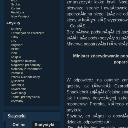
FAQ
zmarszczyÂł lekko brwi. Nast
Szukaj
pierwszej stronie i gwaÂłtown
Kontakt
Redakcja
spojrzaÂła na niego i juÂż nie 
Izba Pamięci
kiedy w koĂącu siĂŞ wyprostowa
Artykuły
– Co siĂŞ...
Aktorzy
Bez sÂłowa podsunÂąÂł jej gaz
Fantastyczne zwierzęta
Filmy
stĂłÂł, aÂż podskoczyÂły sztuĂ
Gry
Minerwa popatrzyÂła i rĂłwnieÂż
Hogwart
HPnet
Inne
Minister zdecydowanie popi
Książki
Magiczne miejsca
poparc
Magiczne przedmioty
Materiały z Pottermore
Postacie
Prorok Niecodzienny
W odpowiedzi na ostatnie zar
Quidditch
Recenzje
gazety, jak rĂłwnieÂż Czaro
Stworzenia
Shacklebolt zajÂąÂł oficjalne s
Świat magii
Teorie, przemyslenia
jak i ustawy dotyczÂącej szko
Wywiady
reporterowi Proroka, ktĂłreg
artykule.
Statystyki
Spytany, co sÂądzi o obowiÂą
dziecko, odpowiedziaÂł:
Online
Statystyki
„Po dokÂładnej analizie ro