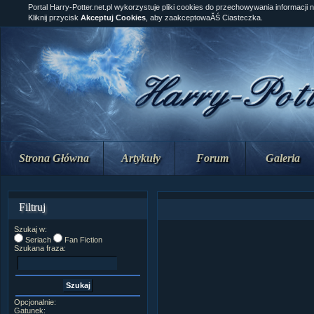
Portal Harry-Potter.net.pl wykorzystuje pliki cookies do przechowywania informacji 
Kliknij przycisk
Akceptuj Cookies
, aby zaakceptowaĂŚ Ciasteczka.
Strona Główna
Artykuły
Forum
Galeria
Filtruj
Szukaj w:
Seriach
Fan Fiction
Szukana fraza:
Opcjonalnie:
Gatunek: