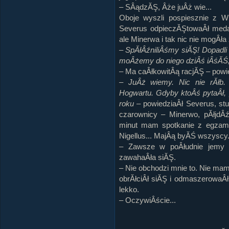
– SÂądzĂŞ, Âże juÂż wie...
Oboje wyszli pospiesznie z Wie
Severus odpieczĂŞtowaÂł medali
ale Minerwa i tak nic nie mogÂł
– SpĂłÂźniliÂśmy siĂŞ! Dopadl
moÂżemy do niego dziÂś iÂśĂŚ,
– Ma caÂłkowitÂą racjĂŞ – pow
– JuÂż wiemy. Nic nie rĂłb.
Hogwartu. Gdyby ktoÂś pytaÂł,
roku
– powiedziaÂł Severus, st
czarownicy – Minerwo, pĂłjdÂ
minut mam spotkanie z egzamin
Nigellus... MajÂą byĂŚ wszyscy
– Zawsze w poÂłudnie jemy o
zawahaÂła siĂŞ.
– Nie obchodzi mnie to. Nie ma
obrĂłciÂł siĂŞ i odmaszerowaÂł
lekko.
– OczywiÂście...