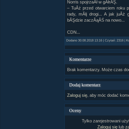
Norris spojrzaÂł w gĂłrĂŞ.
– TuÂż przed otwarciem roku pr
rady, mĂłj drogi... A jak juÂż
bĂŞdzie zaczÂąĂŚ na nowo...
CDN...
Dodano 30.08.2018 13:16 | Czytań: 2316 | K
Komentarze
Brak komentarzy. Może czas do
Dodaj komentarz
Zaloguj się
, aby móc dodać kome
Oceny
Tylko zarejestrowani uż
Zaloguj się
lub
za