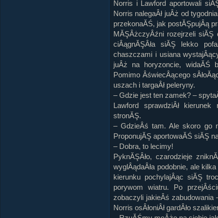
Norris i Lawford aportowali si
Norris nalegaÂł juÂż od tygodni
przekonaĂŚ, jak postĂŞpujÂą pr
MĂŞÂżczyÂźni rozejrzeli siĂŞ
ciÂągnĂŞÂła siĂŞ lekko pofa
chaszczami i usiana wystajÂąc
juÂż na horyzoncie, widaĂŚ b
Pomimo ÂświecÂącego sÂłoĂąca 
uszach i targaÂł peleryny.
– Gdzie jest ten zamek? – spytaÂ
Lawford sprawdziÂł kierune
stronĂŞ.
– GdzieÂś tam. Ale skoro go 
ProponujĂŞ aportowaĂŚ siĂŞ na
– Dobra, to lecimy!
PyknĂŞÂło, czarodzieje zniknĂŞ
wyglÂądaÂła podobnie, ale kilka
kierunku pochylajÂąc siĂŞ tr
porywom wiatru. Po przejÂśc
zobaczyli jakieÂś zabudowania
Norris osÂłoniÂł gardÂło szaliki
– RzuĂŚmy moÂże na siebie jaki