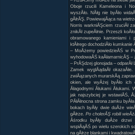
Oboje rzucili Kameleona i No
wyszÂło. NĂłg nie byÂło wida
gĂłrĂŞ. PowiewajÂąca na wietrze
Norris warkniĂŞciem rzuciÂł za
znikÂł zupeÂłnie. Przeszli koÂł
obramowanego kamieniami i 
ktĂłrego dochodziÂło kumkanie 
– MoÂżemy powiedzieĂŚ w Pror
wyhodowaĂŚ kaÂłamarnicĂŞ – z
– PrĂŞdzej glonojada – odparÂł 
Zamek wyglÂądaÂł okazaÂłe.
zwiÂązanych murarskÂą zaprawÂ
okien, ale wyÂżej byÂło ich
Âłagodnymi Âłukami Âłukami. 
jak najszybciej je wstawiĂŚ,
PĂłÂłnocna strona zamku byÂła
bokach byÂły dwie duÂże wie
gĂłrze.
Po cholerĂŞ robili wieÂ
Âśrodku byÂły duÂże drzwi 
wspiÂąĂŚ po wielu szerokich s
na gĂłrze blankami i kwadrato