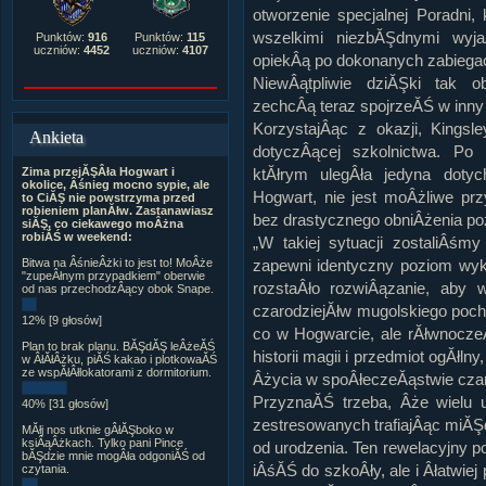
otworzenie specjalnej Poradni,
wszelkimi niezbĂŞdnymi wyja
Punktów:
916
Punktów:
115
uczniów:
4452
uczniów:
4107
opiekÂą po dokonanych zabiega
NiewÂątpliwie dziĂŞki tak o
zechcÂą teraz spojrzeĂŚ w inny
KorzystajÂąc z okazji, Kings
Ankieta
dotyczÂącej szkolnictwa. Po 
Zima przejĂŞÂła Hogwart i
ktĂłrym ulegÂła jedyna doty
okolice, Âśnieg mocno sypie, ale
Hogwart, nie jest moÂżliwe prz
to CiĂŞ nie powstrzyma przed
robieniem planĂłw. Zastanawiasz
bez drastycznego obniÂżenia po
siĂŞ, co ciekawego moÂżna
robiĂŚ w weekend:
„W takiej sytuacji zostaliÂśmy
Bitwa na ÂśnieÂżki to jest to! MoÂże
zapewni identyczny poziom wyk
"zupeÂłnym przypadkiem" oberwie
rozstaÂło rozwiÂązanie, aby w
od nas przechodzÂący obok Snape.
czarodziejĂłw mugolskiego poch
12% [9 głosów]
co w Hogwarcie, ale rĂłwnocze
Plan to brak planu. BĂŞdĂŞ leÂżeĂŚ
historii magii i przedmiot ogĂłl
w ÂłĂłÂżku, piĂŚ kakao i plotkowaĂŚ
ze wspĂłÂłlokatorami z dormitorium.
Âżycia w spoÂłeczeĂąstwie czar
PrzyznaĂŚ trzeba, Âże wielu 
40% [31 głosów]
zestresowanych trafiajÂąc miĂŞ
MĂłj nos utknie gÂłĂŞboko w
ksiÂąÂżkach. Tylko pani Pince
od urodzenia. Ten rewelacyjny p
bĂŞdzie mnie mogÂła odgoniĂŚ od
iÂśĂŚ do szkoÂły, ale i Âłatwi
czytania.