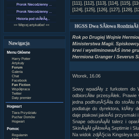
Lord Voldemort
[111]
,
[112]
,
[113]
,
[114]
,
[115]
,
[11
Prorok Niecodzienny ...
[NZ]RozdziaÂł 9 cz....
Lucjusz Malfoy
[124]
,
[125]
,
[126]
,
[127]
,
[128]
,
[1
Luna Lovegood
Prorok Niecodzienny ...
[NZ]RozdziaÂł 8 cz....
Minerwa MacGonagall
Historia pod skĂłrÂą...
[NZ]RozdziaÂł 8 cz....
Neville Longbottom
Nimfadora Tonks
>> Więcej artykułów! <<
>> Więcej fan fiction! <<
HGSS Dwa SÂłowa RozdziaÂł I
Peter Patigrew
Remus Lupin
Rok po Drugiej Wojnie Hermio
Rita Skeeter
Nawigacja
Ministerstwa Magii. Spiskow
Ron Weasley
Rose Weasley
krwi i wyeliminowaĂŚ inne gru
Menu Główne
Rowena Ravenclaw
Hermiona Granger i Severus S
Salazar Slytherin
Harry Potter
Scorpius Malfoy
Artykuły
Severus Snape
Forum
Syriusz Black
Galeria
Wtorek, 16.06
Teddy Lupin
Chat
Facebook
wÂłasna postaĂŚ
Fan Fiction
Sowy wpadÂły z furkotem do W
Współpraca
Twitter
odbiorcĂłw przesyÂłek. Prawie 
Daty premier
jedna podfrunĂŞÂła do stoÂłu n
Hogwart
podlatuje do dyrektora, ktĂłry 
Tiara Przydziału
daje ptakowi jakieÂś przysmaki i
Puchar Domów
Snape odsunÂąÂł talerz i opar
Hogwart
SkinÂąÂł gÂłowÂą Septimie i Slu
Pomoc
Na widok zdjĂŞcia Kingsleya s
Regulamin