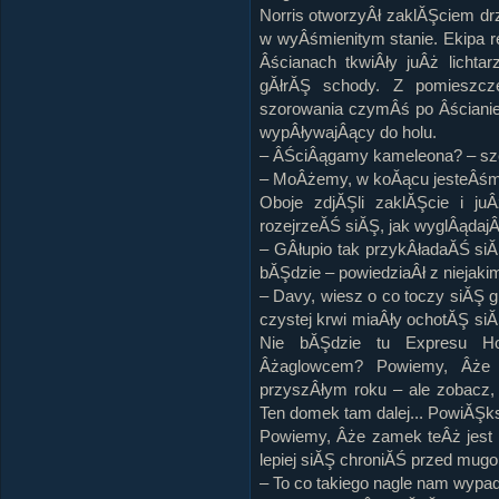
Norris otworzyÂł zaklĂŞciem dr
w wyÂśmienitym stanie. Ekipa 
Âścianach tkwiÂły juÂż licht
gĂłrĂŞ schody. Z pomieszcz
szorowania czymÂś po Âścianie i
wypÂływajÂący do holu.
– ÂŚciÂągamy kameleona? – sz
– MoÂżemy, w koĂącu jesteÂśmy 
Oboje zdjĂŞli zaklĂŞcie i ju
rozejrzeĂŚ siĂŞ, jak wyglÂądajÂ
– GÂłupio tak przykÂładaĂŚ siĂ
bĂŞdzie – powiedziaÂł z niejaki
– Davy, wiesz o co toczy siĂŞ 
czystej krwi miaÂły ochotĂŞ si
Nie bĂŞdzie tu Expresu H
Âżaglowcem? Powiemy, Âże 
przyszÂłym roku – ale zobacz, 
Ten domek tam dalej... PowiĂŞk
Powiemy, Âże zamek teÂż jest 
lepiej siĂŞ chroniĂŚ przed mugol
– To co takiego nagle nam wypa