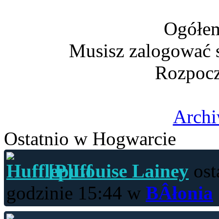
Ogółem
Musisz zalogować s
Rozpocz
Archi
Ostatnio w Hogwarcie
[P]Louise Lainey
ost
godzinie 15:44 w
BÂłonia