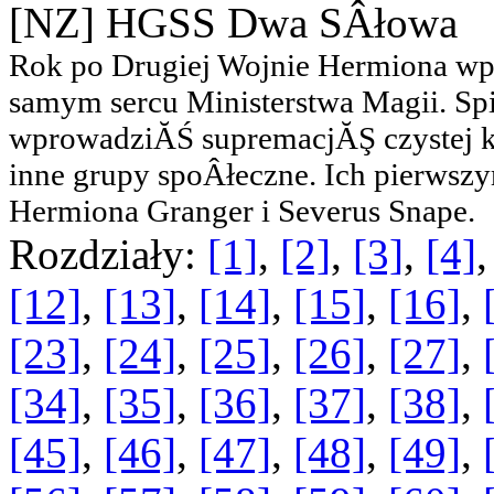
[NZ] HGSS Dwa SÂłowa
Rok po Drugiej Wojnie Hermiona wpa
samym sercu Ministerstwa Magii. S
wprowadziĂŚ supremacjĂŞ czystej 
inne grupy spoÂłeczne. Ich pierwsz
Hermiona Granger i Severus Snape.
Rozdziały:
[1]
,
[2]
,
[3]
,
[4]
[12]
,
[13]
,
[14]
,
[15]
,
[16]
,
[23]
,
[24]
,
[25]
,
[26]
,
[27]
,
[34]
,
[35]
,
[36]
,
[37]
,
[38]
,
[45]
,
[46]
,
[47]
,
[48]
,
[49]
,