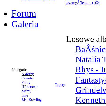
przemyÂślenia... (102)
Forum
Galeria
Losowe al
BaÂśnie 
Natalia 
Rhys - 
Kategorie
Aktorzy
Fantast
Fanarty
Filmy
Tapety
HPnetowe
Grindel
Memy
Inne
Kenneth
J.K. Rowling