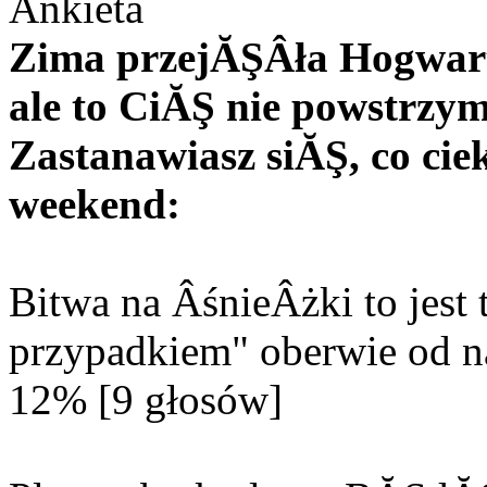
Ankieta
Zima przejĂŞÂła Hogwart 
ale to CiĂŞ nie powstrzy
Zastanawiasz siĂŞ, co c
weekend:
Bitwa na ÂśnieÂżki to jes
przypadkiem" oberwie od n
12% [9 głosów]