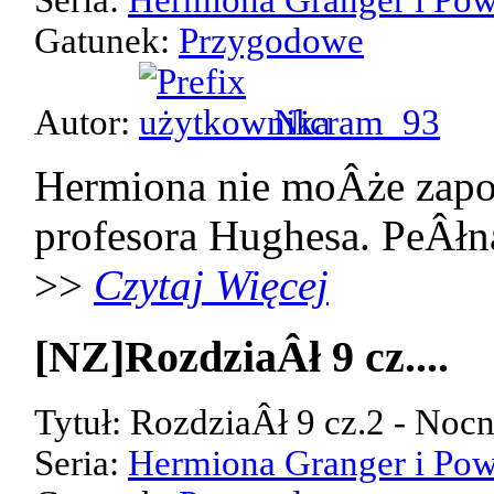
Gatunek:
Przygodowe
Autor:
Nicram_93
Hermiona nie moÂże zap
profesora Hughesa. PeÂłn
>>
Czytaj Więcej
[NZ]RozdziaÂł 9 cz....
Tytuł: RozdziaÂł 9 cz.2 - Noc
Seria:
Hermiona Granger i Pow