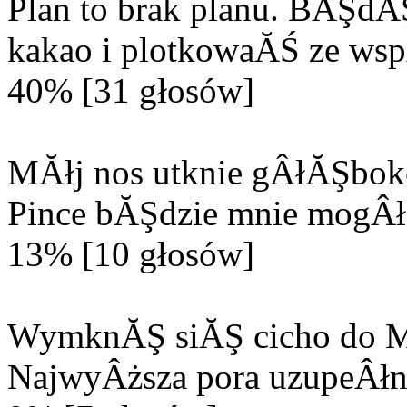
Plan to brak planu. BĂŞd
kakao i plotkowaĂŚ ze wsp
40% [31 głosów]
MĂłj nos utknie gÂłĂŞbok
Pince bĂŞdzie mnie mogÂła
13% [10 głosów]
WymknĂŞ siĂŞ cicho do M
NajwyÂższa pora uzupeÂłn