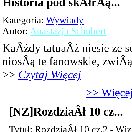
Historia pod skĂłrÂą...
Kategoria:
Wywiady
Autor:
Anastazja Schubert
KaÂżdy tatuaÂż niesie ze s
niosÂą te fanowskie, zwiÂ
>>
Czytaj Więcej
>> Więcej
[NZ]RozdziaÂł 10 cz...
Tytuł: RozdziaÂł 10 cz.2 - Wiz