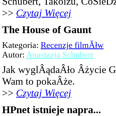
Schubert, Takoizu, CoSieDz
Teddy Lupin
>>
Czytaj Więcej
wÂłasna postaĂŚ
The House of Gaunt
Kategoria:
Recenzje filmĂłw
Autor:
Anastazja Schubert
Jak wyglÂądaÂło Âżycie G
Wam to pokaÂże.
>>
Czytaj Więcej
HPnet istnieje napra...