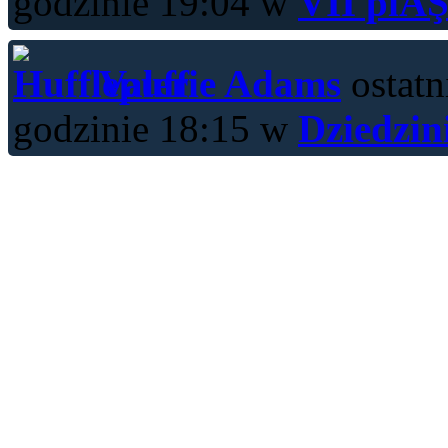
godzinie 19:04 w
VII piĂŞ
Valerie Adams
ostatn
godzinie 18:15 w
Dziedzin