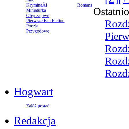
KryminaÂł
Romans
Ostatni
Miniaturka
Obyczajowe
Rozdz
Pierwsze Fan Fiction
Poezja
Przygodowe
Pierw
Rozdz
Rozdz
Rozdz
Hogwart
Załóż postać
Redakcja