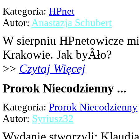
Kategoria:
HPnet
Autor:
Anastazja Schubert
W sierpniu HPnetowicze mi
Krakowie. Jak byÂło?
>>
Czytaj Więcej
Prorok Niecodzienny ...
Kategoria:
Prorok Niecodzienny
Autor:
Syriusz32
Wydanie stworzyli: Klaudia 