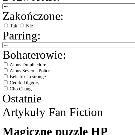
Zakończone:
Tak
Nie
Parring:
Bohaterowie:
Albus Dumbledore
Albus Severus Potter
Bellatrix Lestrange
Cedric Diggory
Cho Chang
Ostatnie
Draco Malfoy
Dudley Dursley
Fred/George Weasley
Artykuły
Fan Fiction
Ginny Weasley
Godryk Gryffindor
Harry Potter
Magiczne puzzle HP
Helga Hufflepuff