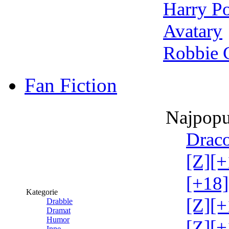
Harry Po
Avatary
Robbie 
Fan Fiction
Najpopu
Draco
[Z][+
[+18]
Kategorie
[Z][+
Drabble
Dramat
Humor
[Z][+
Inne