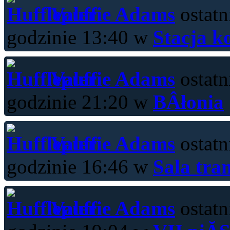
Valerie Adams
ostatn
godzinie 13:40 w
Stacja k
Valerie Adams
ostatn
godzinie 21:20 w
BÂłonia
Valerie Adams
ostatn
godzinie 16:46 w
Sala tra
Valerie Adams
ostatn