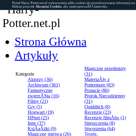
Portal Harry-Potter.net.pl wykorzystuje pliki cookies do przechowywania informacji na
Kliknij przycisk
Akceptuj Cookies
, aby zaakceptowaĂŚ Ciasteczka.
Strona Główna
Artykuły
Magiczne przedmioty
Kategorie
(31)
Aktorzy (36)
MateriaÂły z
Archiwum (361)
Pottermore (83)
Fantastyczne
Postacie (86)
zwierzĂŞta (16)
Prorok Niecodzienny
Filmy (21)
(31)
Gry (5)
Quidditch (8)
Hogwart (19)
Recenzje (23)
HPnet (25)
Recenzje filmĂłw (1)
Inne (37)
Streszczenia (8)
KsiÂąÂżki (9)
Stworzenia (64)
Magiczne miejsca (26)
Teorie,