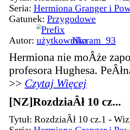
Seria:
Hermiona Granger i Pow
Gatunek:
Przygodowe
Autor:
Nicram_93
Hermiona nie moÂże zap
profesora Hughesa. PeÂłn
>>
Czytaj Więcej
[NZ]RozdziaÂł 10 cz...
Tytuł: RozdziaÂł 10 cz.1 - Wiz
Seria:
Hermiona Granger i Pow