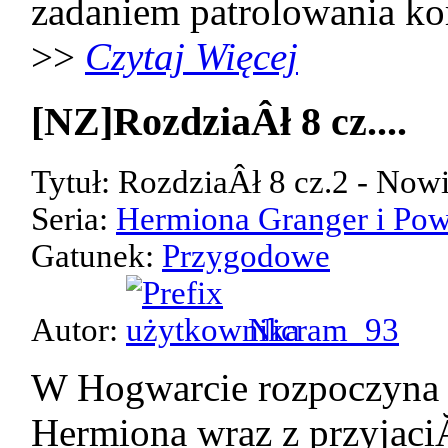
zadaniem patrolowania kor
>>
Czytaj Więcej
[NZ]RozdziaÂł 8 cz....
Tytuł: RozdziaÂł 8 cz.2 - Now
Seria:
Hermiona Granger i Pow
Gatunek:
Przygodowe
Autor:
Nicram_93
W Hogwarcie rozpoczyna 
Hermiona wraz z przyjaci