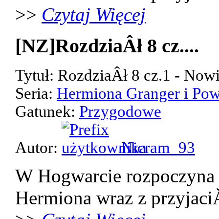
>>
Czytaj Więcej
[NZ]RozdziaÂł 8 cz....
Tytuł: RozdziaÂł 8 cz.1 - Now
Seria:
Hermiona Granger i Pow
Gatunek:
Przygodowe
Autor:
Nicram_93
W Hogwarcie rozpoczyna 
Hermiona wraz z przyjaci