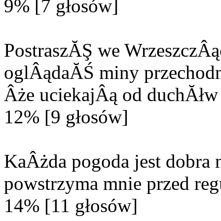
9% [7 głosów]
PostraszĂŞ we WrzeszczÂą
oglÂądaĂŚ miny przechodn
Âże uciekajÂą od duchĂłw 
12% [9 głosów]
KaÂżda pogoda jest dobra n
powstrzyma mnie przed reg
14% [11 głosów]